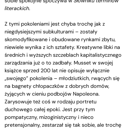
sobie spokojnie spoczywa w
Słowniku terminów
literackich
.
Z tymi pokoleniami jest chyba trochę jak z
niegdysiejszymi subkulturami – zostały
skomodyfikowane i obudowane rynkami zbytu,
niewiele wynika z ich sztafety. Kreatywne libki na
średnich i wyższych szczeblach kapitalistycznego
zarządzania już o to zadbały. Musset w swojej
książce sprzed 200 lat nie opisuje wyłącznie
„swojego” pokolenia – młodziutkich, rwących się
na bagnety chłopaczków z dobrych domów,
żyjących w cieniu podbojów Napoleona.
Zarysowuje też coś w rodzaju portretu
duchowego całej epoki. Jest przy tym
pompatyczny, mizoginistyczny i nieco
pretensjonalny, zestarzał się tak sobie, ale trochę