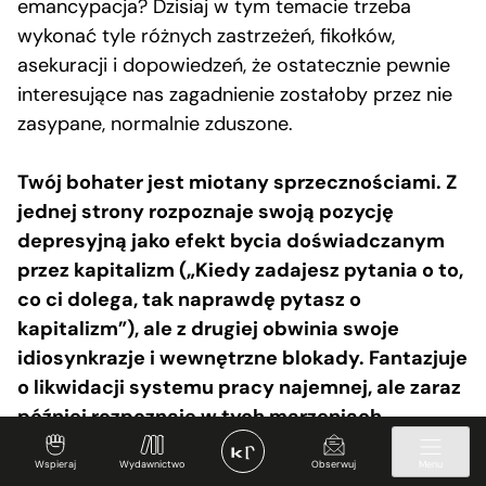
emancypacja? Dzisiaj w tym temacie trzeba
wykonać tyle różnych zastrzeżeń, fikołków,
asekuracji i dopowiedzeń, że ostatecznie pewnie
interesujące nas zagadnienie zostałoby przez nie
zasypane, normalnie zduszone.
Twój bohater jest miotany sprzecznościami. Z
jednej strony rozpoznaje swoją pozycję
depresyjną jako efekt bycia doświadczanym
przez kapitalizm („Kiedy zadajesz pytania o to,
co ci dolega, tak naprawdę pytasz o
kapitalizm”), ale z drugiej obwinia swoje
idiosynkrazje i wewnętrzne blokady. Fantazjuje
o likwidacji systemu pracy najemnej, ale zaraz
później rozpoznaje w tych marzeniach
śmieszność. Wierzysz w melancholię jako
Wspieraj
Wydawnictwo
Obserwuj
Menu
strategię rewolucyjną? Albo przynajmniej: