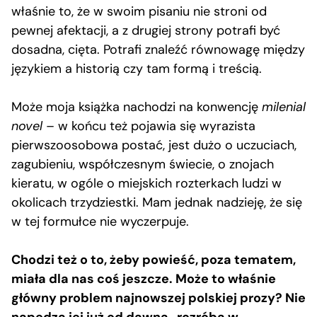
właśnie to, że w swoim pisaniu nie stroni od
pewnej afektacji, a z drugiej strony potrafi być
dosadna, cięta. Potrafi znaleźć równowagę między
językiem a historią czy tam formą i treścią.
Może moja książka nachodzi na konwencję
milenial
novel
– w końcu też pojawia się wyrazista
pierwszoosobowa postać, jest dużo o uczuciach,
zagubieniu, współczesnym świecie, o znojach
kieratu, w ogóle o miejskich rozterkach ludzi w
okolicach trzydziestki. Mam jednak nadzieję, że się
w tej formułce nie wyczerpuje.
Chodzi też o to, żeby powieść, poza tematem,
miała dla nas coś jeszcze. Może to właśnie
główny problem najnowszej polskiej prozy? Nie
napędza jej już od dawna „rozróba w