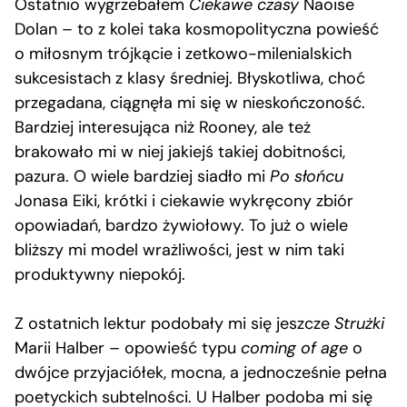
Ostatnio wygrzebałem
Ciekawe czasy
Naoise
Dolan – to z kolei taka kosmopolityczna powieść
o miłosnym trójkącie i zetkowo-milenialskich
sukcesistach z klasy średniej. Błyskotliwa, choć
przegadana, ciągnęła mi się w nieskończoność.
Bardziej interesująca niż Rooney, ale też
brakowało mi w niej jakiejś takiej dobitności,
pazura. O wiele bardziej siadło mi
Po słońcu
Jonasa Eiki, krótki i ciekawie wykręcony zbiór
opowiadań, bardzo żywiołowy. To już o wiele
bliższy mi model wrażliwości, jest w nim taki
produktywny niepokój.
Z ostatnich lektur podobały mi się jeszcze
Strużki
Marii Halber – opowieść typu
coming of age
o
dwójce przyjaciółek, mocna, a jednocześnie pełna
poetyckich subtelności. U Halber podoba mi się