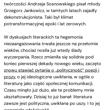
twórczości Andrzeja Sosnowskiego pisał młody
Grzegorz Jankowicz, w tamtych latach zajadły
dekonstrukcjonista. Taki był klimat
potransformacyjnej epoki i lat zerowych.
W dyskusjach literackich ta hegemonia
niezaangażowania trwała jeszcze na przełomie
wieków, chociaż nosiła już wtedy ślady
wyczerpania. Rzecz zmieniła się solidnie pod
koniec pierwszej dekady nowego wieku, zaczęto
znowu stawiać pytania o „polityczność” poezji i
prozy
, o jej ideologiczne uwikłania, w ogóle o
literaturę jako część społecznej komunikacji.
Czasu minęło już dużo, ale te problemy mnie
ukształtowały. Dzisiaj to już banał: literatura
zawsze jest polityczna, uwikłana po uszy. I to jej
wspaniała właściwość.