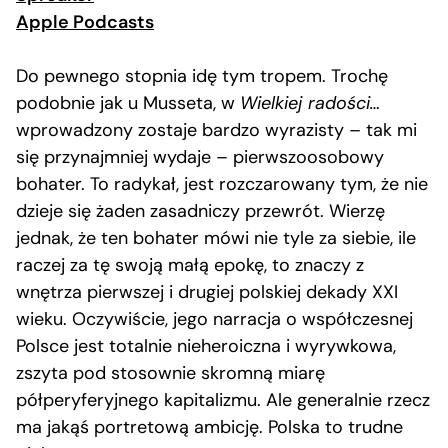
Apple Podcasts
Do pewnego stopnia idę tym tropem. Trochę
podobnie jak u Musseta, w
Wielkiej radości…
wprowadzony zostaje bardzo wyrazisty – tak mi
się przynajmniej wydaje – pierwszoosobowy
bohater. To radykał, jest rozczarowany tym, że nie
dzieje się żaden zasadniczy przewrót. Wierzę
jednak, że ten bohater mówi nie tyle za siebie, ile
raczej za tę swoją małą epokę, to znaczy z
wnętrza pierwszej i drugiej polskiej dekady XXI
wieku. Oczywiście, jego narracja o współczesnej
Polsce jest totalnie nieheroiczna i wyrywkowa,
zszyta pod stosownie skromną miarę
półperyferyjnego kapitalizmu. Ale generalnie rzecz
ma jakąś portretową ambicję. Polska to trudne