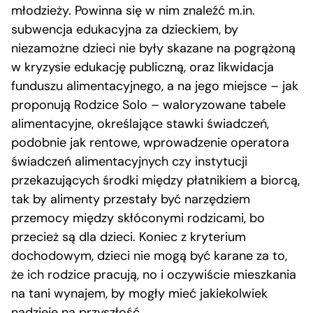
młodzieży. Powinna się w nim znaleźć m.in.
subwencja edukacyjna za dzieckiem, by
niezamożne dzieci nie były skazane na pogrążoną
w kryzysie edukację publiczną, oraz likwidacja
funduszu alimentacyjnego, a na jego miejsce – jak
proponują Rodzice Solo – waloryzowane tabele
alimentacyjne, określające stawki świadczeń,
podobnie jak rentowe, wprowadzenie operatora
świadczeń alimentacyjnych czy instytucji
przekazujących środki między płatnikiem a biorcą,
tak by alimenty przestały być narzędziem
przemocy między skłóconymi rodzicami, bo
przecież są dla dzieci. Koniec z kryterium
dochodowym, dzieci nie mogą być karane za to,
że ich rodzice pracują, no i oczywiście mieszkania
na tani wynajem, by mogły mieć jakiekolwiek
nadzieje na przyszłość.