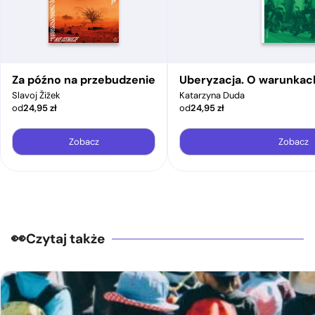
Za późno na przebudzenie
Uberyzacja. O warunkac
Slavoj Žižek
Katarzyna Duda
od
24,95
zł
od
24,95
zł
Zobacz
Zobacz
Czytaj także