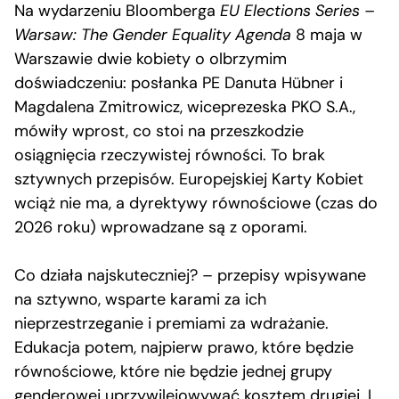
Na wydarzeniu Bloomberga
EU Elections Series –
Warsaw: The Gender Equality Agenda
8 maja w
Warszawie dwie kobiety o olbrzymim
doświadczeniu: posłanka PE Danuta Hübner i
Magdalena Zmitrowicz, wiceprezeska PKO S.A.,
mówiły wprost, co stoi na przeszkodzie
osiągnięcia rzeczywistej równości. To brak
sztywnych przepisów. Europejskiej Karty Kobiet
wciąż nie ma, a dyrektywy równościowe (czas do
2026 roku) wprowadzane są z oporami.
Co działa najskuteczniej? – przepisy wpisywane
na sztywno, wsparte karami za ich
nieprzestrzeganie i premiami za wdrażanie.
Edukacja potem, najpierw prawo, które będzie
równościowe, które nie będzie jednej grupy
genderowej uprzywilejowywać kosztem drugiej. I