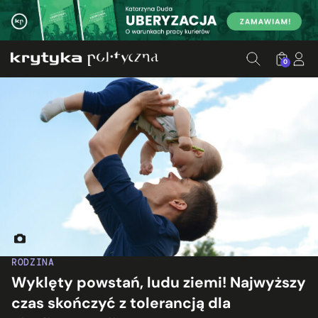
0
Fot. Natasha Ivanchikhina/Unsplash
RODZINA
Wyklęty powstań, ludu ziemi! Najwyższy
czas skończyć z tolerancją dla