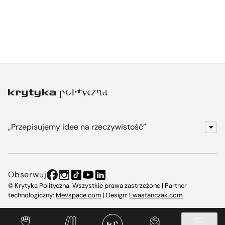
„Przepisujemy idee na rzeczywistość”
KrytykaPolityczna.pl
Wydawnictwo
Obserwuj
Instytut Krytyki Politycznej
© Krytyka Polityczna. Wszystkie prawa zastrzeżone | Partner
technologiczny:
Mevspace.com
| Design:
Ewastanczak.com
Jasna 10 Warszawa, Społeczna Instytucja Kultury
Świetlica w Cieszynie