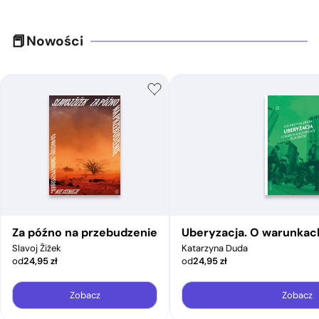
Nowości
Za późno na przebudzenie
Uberyzacja. O warunkac
Slavoj Žižek
Katarzyna Duda
od
24,95
zł
od
24,95
zł
Zobacz
Zobacz