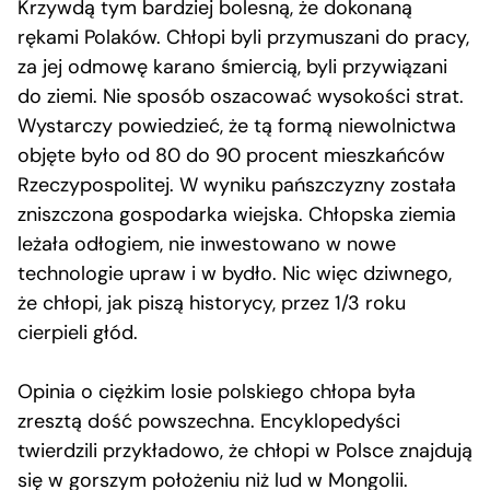
Krzywdą tym bardziej bolesną, że dokonaną
rękami Polaków. Chłopi byli przymuszani do pracy,
za jej odmowę karano śmiercią, byli przywiązani
do ziemi. Nie sposób oszacować wysokości strat.
Wystarczy powiedzieć, że tą formą niewolnictwa
objęte było od 80 do 90 procent mieszkańców
Rzeczypospolitej. W wyniku pańszczyzny została
zniszczona gospodarka wiejska. Chłopska ziemia
leżała odłogiem, nie inwestowano w nowe
technologie upraw i w bydło. Nic więc dziwnego,
że chłopi, jak piszą historycy, przez 1/3 roku
cierpieli głód.
Opinia o ciężkim losie polskiego chłopa była
zresztą dość powszechna. Encyklopedyści
twierdzili przykładowo, że chłopi w Polsce znajdują
się w gorszym położeniu niż lud w Mongolii.