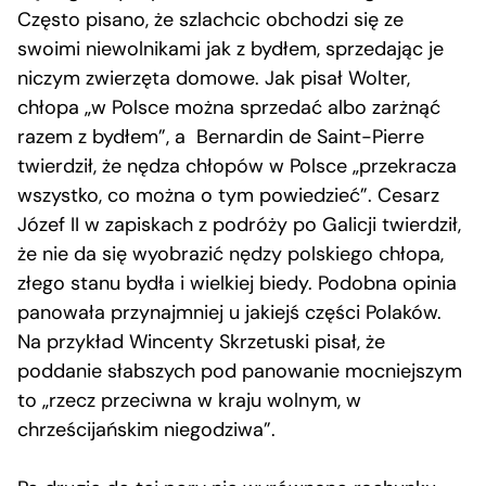
Często pisano, że szlachcic obchodzi się ze
swoimi niewolnikami jak z bydłem, sprzedając je
niczym zwierzęta domowe. Jak pisał Wolter,
chłopa „w Polsce można sprzedać albo zarżnąć
razem z bydłem”, a Bernardin de Saint-Pierre
twierdził, że nędza chłopów w Polsce „przekracza
wszystko, co można o tym powiedzieć”. Cesarz
Józef II w zapiskach z podróży po Galicji twierdził,
że nie da się wyobrazić nędzy polskiego chłopa,
złego stanu bydła i wielkiej biedy. Podobna opinia
panowała przynajmniej u jakiejś części Polaków.
Na przykład Wincenty Skrzetuski pisał, że
poddanie słabszych pod panowanie mocniejszym
to „rzecz przeciwna w kraju wolnym, w
chrześcijańskim niegodziwa”.