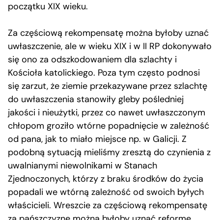
początku XIX wieku.
Za częściową rekompensatę można byłoby uznać
uwłaszczenie, ale w wieku XIX i w II RP dokonywało
się ono za odszkodowaniem dla szlachty i
Kościoła katolickiego. Poza tym często podnosi
się zarzut, że ziemie przekazywane przez szlachtę
do uwłaszczenia stanowiły gleby pośledniej
jakości i nieużytki, przez co nawet uwłaszczonym
chłopom groziło wtórne popadnięcie w zależność
od pana, jak to miało miejsce np. w Galicji. Z
podobną sytuacją mieliśmy zresztą do czynienia z
uwalnianymi niewolnikami w Stanach
Zjednoczonych, którzy z braku środków do życia
popadali we wtórną zależność od swoich byłych
właścicieli. Wreszcie za częściową rekompensatę
za pańszczyznę można byłoby uznać reformę