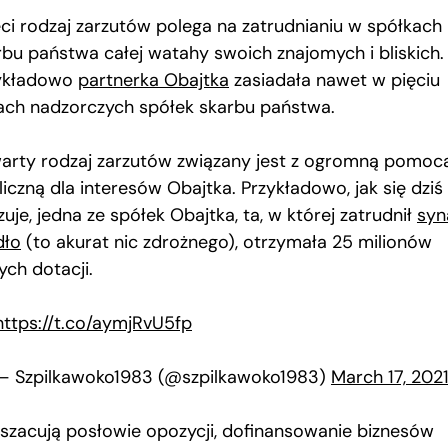
eci rodzaj zarzutów polega na zatrudnianiu w spółkach
rbu państwa całej watahy swoich znajomych i bliskich.
ykładowo
partnerka Obajtka
zasiadała nawet w pięciu
ach nadzorczych spółek skarbu państwa.
arty rodzaj zarzutów związany jest z ogromną pomoc
iczną dla interesów Obajtka. Przykładowo, jak się dziś
uje, jedna ze spółek Obajtka, ta, w której zatrudnił
syn
dło
(to akurat nic zdrożnego), otrzymała 25 milionów
ych dotacji.
https://t.co/aymjRvU5fp
— Szpilkawoko1983 (@szpilkawoko1983)
March 17, 202
 szacują posłowie opozycji, dofinansowanie biznesów