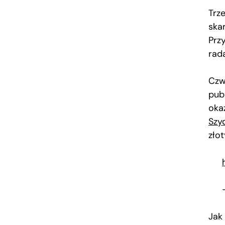
Trz
ska
Prz
rad
Czw
publ
okaz
Szy
złot
Jak