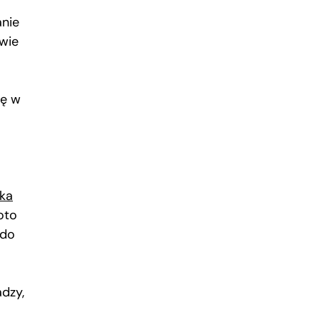
anie
wie
ję w
tka
oto
 do
adzy,