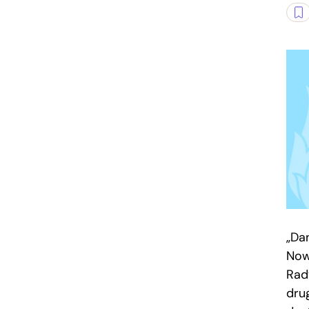
„Da
Now
Rad
dru