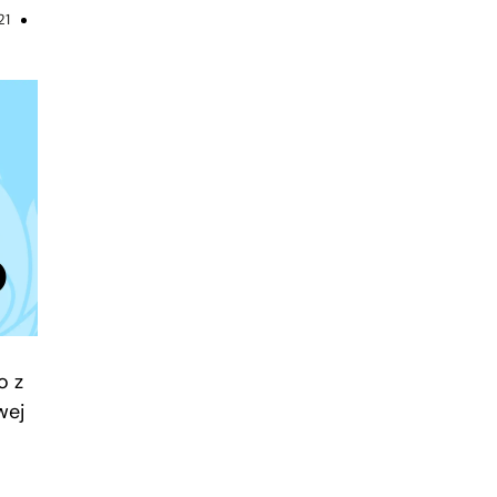
21
o z
wej