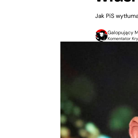
Jak PiS wytłum
Galopujący M
Komentator Kryt