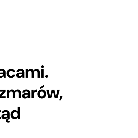
łacami.
szmarów,
tąd