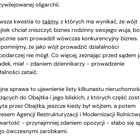
ywilejowanej oligarchii.
rwsza kwestia to
taśmy
, z których ma wynikać, że wójt
jtek chciał zniszczyć biznes rodzinny swojego wuja, bo
tycznie sam prowadził wówczas konkurencyjny biznes.
ypomnijmy, że jako wójt prowadzić działalności
podarczej nie mógł. Co więcej, zeznając przed sądem 
adek, miał − zdaniem dziennikarzy − prowadzenie
łalności zataić.
ejna sprawa to ujawnienie listy kilkunastu nieruchomoś
żących do Obajtka i jego bliskich, z których część zost
yta przez Obajtka, jeszcze kiedy był wójtem, a potem
zesem Agencji Restrukturyzacji i Modernizacji Rolnictw
 wartość − przynajmniej zdaniem opozycji − słabo się s
ego ówczesnymi zarobkami.