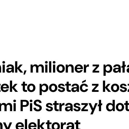
ak, milioner z pa
ek to postać z ko
mi PiS straszył do
y elektorat