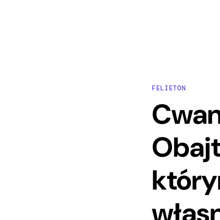
FELIETON
Cwani
Obajt
który
własn