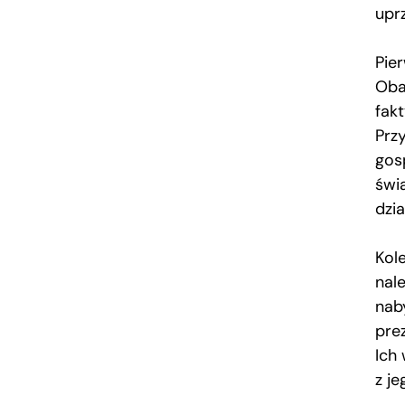
uprz
Pie
Oba
fak
Prz
gos
świ
dzia
Kol
nale
nab
pre
Ich
z j