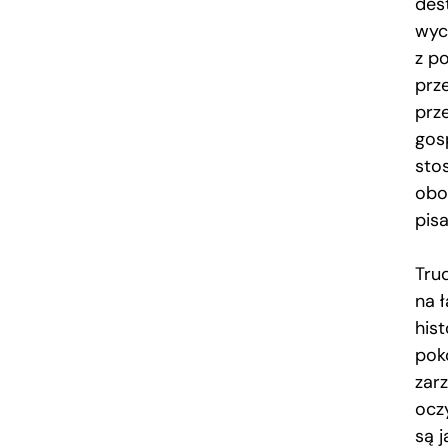
des
wyc
z p
prz
prze
gos
sto
obo
pisa
Tru
na 
hist
pok
zar
ocz
są 