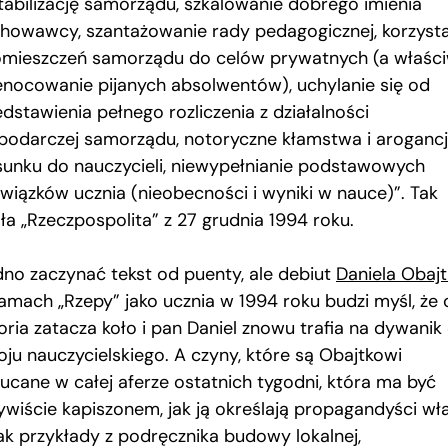
tabilizację samorządu, szkalowanie dobrego imienia
howawcy, szantażowanie rady pedagogicznej, korzyst
omieszczeń samorządu do celów prywatnych (a właści
enocowanie pijanych absolwentów), uchylanie się od
dstawienia pełnego rozliczenia z działalności
podarczej samorządu, notoryczne kłamstwa i aroganc
sunku do nauczycieli, niewypełnianie podstawowych
wiązków ucznia (nieobecności i wyniki w nauce)”. Tak
ła „Rzeczpospolita” z 27 grudnia 1994 roku.
dno zaczynać tekst od puenty, ale debiut
Daniela Obaj
łamach „Rzepy” jako ucznia w 1994 roku budzi myśl, że 
oria zatacza koło i pan Daniel znowu trafia na dywanik
oju nauczycielskiego. A czyny, które są Obajtkowi
zucane w całej aferze ostatnich tygodni, która ma być
ywiście kapiszonem, jak ją określają propagandyści wł
jak przykłady z podręcznika budowy lokalnej,