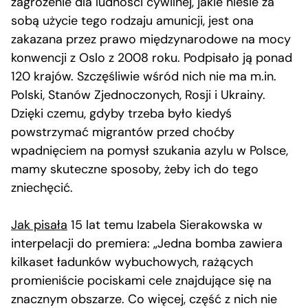
zagrożenie dla ludności cywilnej, jakie niesie za
sobą użycie tego rodzaju amunicji, jest ona
zakazana przez prawo międzynarodowe na mocy
konwencji z Oslo z 2008 roku. Podpisało ją ponad
120 krajów. Szczęśliwie wśród nich nie ma m.in.
Polski, Stanów Zjednoczonych, Rosji i Ukrainy.
Dzięki czemu, gdyby trzeba było kiedyś
powstrzymać migrantów przed choćby
wpadnięciem na pomysł szukania azylu w Polsce,
mamy skuteczne sposoby, żeby ich do tego
zniechęcić.
Jak pisała
15 lat temu Izabela Sierakowska w
interpelacji do premiera: „Jedna bomba zawiera
kilkaset ładunków wybuchowych, rażących
promieniście pociskami cele znajdujące się na
znacznym obszarze. Co więcej, część z nich nie