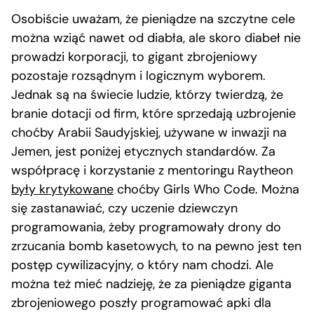
Osobiście uważam, że pieniądze na szczytne cele
można wziąć nawet od diabła, ale skoro diabeł nie
prowadzi korporacji, to gigant zbrojeniowy
pozostaje rozsądnym i logicznym wyborem.
Jednak są na świecie ludzie, którzy twierdzą, że
branie dotacji od firm, które sprzedają uzbrojenie
choćby Arabii Saudyjskiej, używane w inwazji na
Jemen, jest poniżej etycznych standardów. Za
współpracę i korzystanie z mentoringu Raytheon
były krytykowane
choćby Girls Who Code. Można
się zastanawiać, czy uczenie dziewczyn
programowania, żeby programowały drony do
zrzucania bomb kasetowych, to na pewno jest ten
postęp cywilizacyjny, o który nam chodzi. Ale
można też mieć nadzieję, że za pieniądze giganta
zbrojeniowego poszły programować apki dla