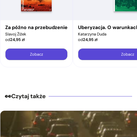
Za późno na przebudzenie
Uberyzacja. O warunkac
Slavoj Žižek
Katarzyna Duda
od
24,95
zł
od
24,95
zł
Zobacz
Zobacz
Czytaj także