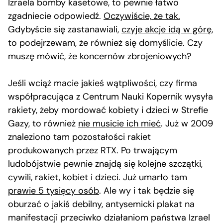
Izraela bomby kasetowe, to pewnie łatwo
zgadniecie odpowiedź.
Oczywiście, że tak.
Gdybyście się zastanawiali,
czyje akcje idą w górę
,
to podejrzewam, że również się domyślicie. Czy
muszę mówić, że koncernów zbrojeniowych?
Jeśli wciąż macie jakieś wątpliwości, czy firma
współpracująca z Centrum Nauki Kopernik wysyła
rakiety, żeby mordować kobiety i dzieci w Strefie
Gazy, to również
nie musicie ich mieć
. Już w 2009
znaleziono tam pozostałości rakiet
produkowanych przez RTX. Po trwającym
ludobójstwie pewnie znajdą się kolejne szczątki,
cywili, rakiet, kobiet i dzieci. Już umarło tam
prawie 5 tysięcy osób
. Ale wy i tak będzie się
oburzać o jakiś debilny, antysemicki plakat na
manifestacji przeciwko działaniom państwa Izrael