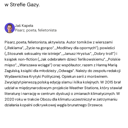
w Strefie Gazy.
Jaś Kapela
Pisarz, poeta, felietonista
Pisarz, poeta, felietonista, aktywista. Autor tomików z wierszami
(„Reklama”, „Życie na gorąco”, „Modlitwy dla opornych”), powieści
(„Stosunek seksualny nie istnieje”, „Janusz Hrystus”, „Dobry troll”) i
książek non-fiction („Jak odebrałem dzieci Terlikowskiemu”, „Polskie
mięso”, „Warszawa wciąga”) oraz współautor, razem z Hanną Marią
Zagulską, książki dla młodzieży „Odwaga”. Należy do zespołu redakcji
Wydawnictwa Krytyki Politycznej. Opiekun serii z morświnem.
Zwyciężył pierwszą polską edycję slamu i kilka kolejnych. W 2015 brał
udział w międzynarodowym projekcie Weather Stations, który stawiał
literaturę i narrację w centrum dyskusji o zmianach klimatycznych. W
2020 roku w trakcie Obozu dla klimatu uczestniczył w zatrzymaniu
działania kopalni odkrywkowej węgla brunatnego Drzewce.