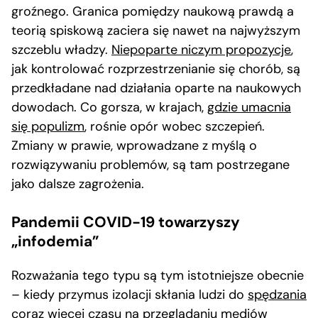
groźnego. Granica pomiędzy naukową prawdą a
teorią spiskową zaciera się nawet na najwyższym
szczeblu władzy.
Niepoparte niczym propozycje
,
jak kontrolować rozprzestrzenianie się chorób, są
przedkładane nad działania oparte na naukowych
dowodach. Co gorsza, w krajach,
gdzie umacnia
się populizm
, rośnie opór wobec szczepień.
Zmiany w prawie, wprowadzane z myślą o
rozwiązywaniu problemów, są tam postrzegane
jako dalsze zagrożenia.
Pandemii COVID-19 towarzyszy
„infodemia”
Rozważania tego typu są tym istotniejsze obecnie
– kiedy przymus izolacji skłania ludzi do
spędzania
coraz więcej czasu
na przeglądaniu mediów