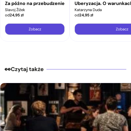
Za późno na przebudzenie
Uberyzacja. O warunkac
Slavoj Žižek
Katarzyna Duda
od
24,95
zł
od
24,95
zł
Zobacz
Zobacz
Czytaj także