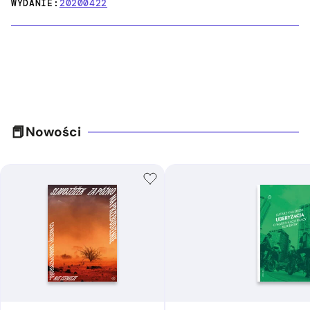
WYDANIE:
20200422
Nowości