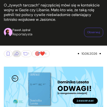
O „żywych tarczach” najczęściej mówi się w kontekście
wojny w Gazie czy Libanie. Mało kto wie, że taką rolę
pełnili też polscy cywile nieświadomie osłaniający
lotnisko wojskowe w Jasionce.
Paweł Jędral
Obserwuj
Reportażysta
10.06.2026
1
6