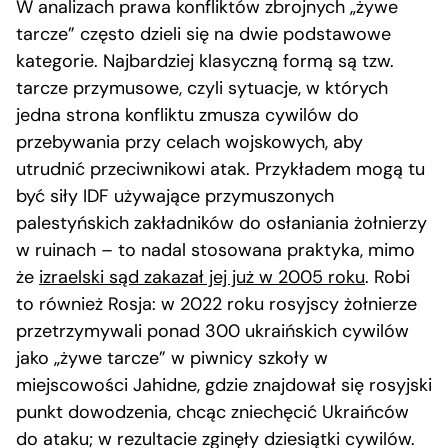
W analizach prawa konfliktów zbrojnych „żywe
tarcze” często dzieli się na dwie podstawowe
kategorie. Najbardziej klasyczną formą są tzw.
tarcze przymusowe, czyli sytuacje, w których
jedna strona konfliktu zmusza cywilów do
przebywania przy celach wojskowych, aby
utrudnić przeciwnikowi atak. Przykładem mogą tu
być siły IDF używające przymuszonych
palestyńskich zakładników do osłaniania żołnierzy
w ruinach – to nadal stosowana praktyka, mimo
że
izraelski sąd zakazał jej już w 2005 roku
. Robi
to również Rosja: w 2022 roku rosyjscy żołnierze
przetrzymywali ponad 300 ukraińskich cywilów
jako „żywe tarcze” w piwnicy szkoły w
miejscowości Jahidne, gdzie znajdował się rosyjski
punkt dowodzenia, chcąc zniechęcić Ukraińców
do ataku; w rezultacie zginęły dziesiątki cywilów.