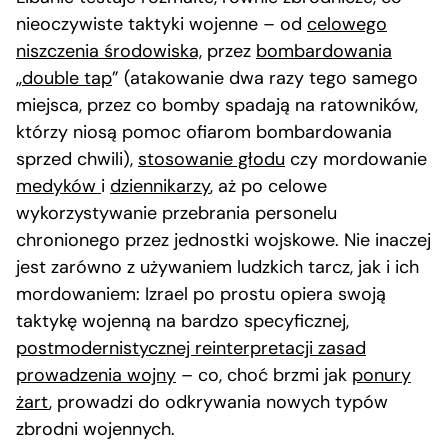
nieoczywiste taktyki wojenne – od
celowego
niszczenia środowiska,
przez
bombardowania
„double tap
” (atakowanie dwa razy tego samego
miejsca, przez co bomby spadają na ratowników,
którzy niosą pomoc ofiarom bombardowania
sprzed chwili),
stosowanie głodu
czy mordowanie
medyków
i
dziennikarzy
, aż po celowe
wykorzystywanie przebrania personelu
chronionego przez jednostki wojskowe. Nie inaczej
jest zarówno z używaniem ludzkich tarcz, jak i ich
mordowaniem: Izrael po prostu opiera swoją
taktykę wojenną na bardzo specyficznej,
postmodernistycznej reinterpretacji zasad
prowadzenia wojny
– co, choć brzmi jak
ponury
żart
, prowadzi do odkrywania nowych typów
zbrodni wojennych.