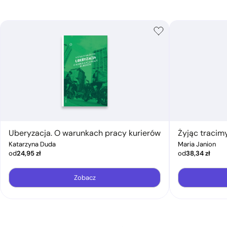
Uberyzacja. O warunkach pracy kurierów
Żyjąc tracim
Katarzyna Duda
Maria Janion
od
24,95
zł
od
38,34
zł
Zobacz