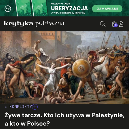
0
Jacques-Louis David, „Les Sabines” (fragment). Źródło: wik
⚔️ KONFLIKTY
Żywe tarcze. Kto ich używa w Palestynie,
a kto w Polsce?