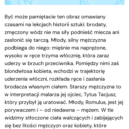
Być może pamiętacie ten obraz omawiany
czasami na lekcjach historii sztuki: brodaty,
zmęczony wódz nie ma siły podnieść miecza ani
zasłonić się tarczą. Młody, silny mężczyzna
podbiega do niego: mięśnie ma naprężone,
wysoko w ręce trzyma włócznię, która zaraz
uderzy w brzuch przeciwnika. Pomiędzy nimi zaś
blondwłosa kobieta, wchodzi w trajektorię
uderzenia włóczni, rozkłada ręce i zasłania
brodacza własnym ciałem. Starszy mężczyzna to
w interpretacji malarza jej ojciec, Tytus Tacjusz,
który przybył ją uratować. Młody, Romulus, jest jej
porywaczem i – od niedawna – mężem. W tle
widzimy stłoczone ciała walczących i zabijających
się bez litości mężczyzn oraz kobiety, które