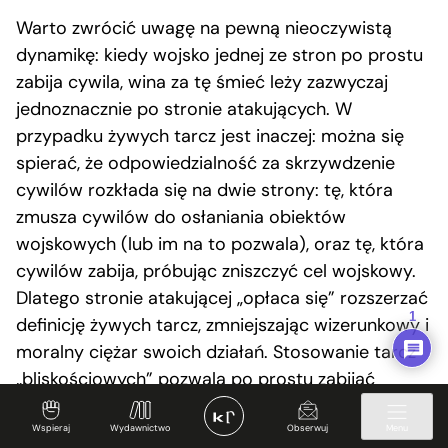
Warto zwrócić uwagę na pewną nieoczywistą
dynamikę: kiedy wojsko jednej ze stron po prostu
zabija cywila, wina za tę śmieć leży zazwyczaj
jednoznacznie po stronie atakujących. W
przypadku żywych tarcz jest inaczej: można się
spierać, że odpowiedzialność za skrzywdzenie
cywilów rozkłada się na dwie strony: tę, która
zmusza cywilów do osłaniania obiektów
wojskowych (lub im na to pozwala), oraz tę, która
cywilów zabija, próbując zniszczyć cel wojskowy.
Dlatego stronie atakującej „opłaca się” rozszerzać
1
definicję żywych tarcz, zmniejszając wizerunkowy i
moralny ciężar swoich działań. Stosowanie tarcz
„bliskościowych” pozwala po prostu zabijać
cywilów w sposób, który w innej sytuacji byłby
jednoznacznie zbrodniczy, a winę przypisywać
Wspieraj
Wydawnictwo
Obserwuj
Menu