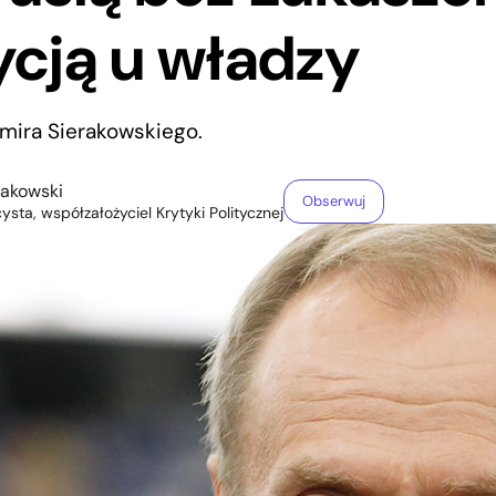
cją u władzy
ira Sierakowskiego.
rakowski
Obserwuj
cysta, współzałożyciel Krytyki Politycznej