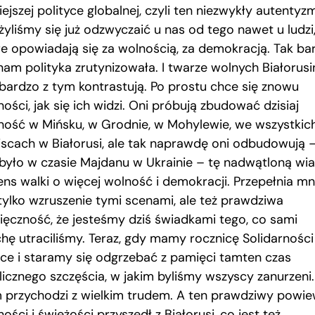
iejszej polityce globalnej, czyli ten niezwykły autentyz
żyliśmy się już odzwyczaić u nas od tego nawet u ludzi
re opowiadają się za wolnością, za demokracją. Tak ba
 nam polityka zrutynizowała. I twarze wolnych Białorus
 bardzo z tym kontrastują. Po prostu chce się znowu
ości, jak się ich widzi. Oni próbują zbudować dzisiaj
ność w Mińsku, w Grodnie, w Mohylewie, we wszystkic
jscach w Białorusi, ale tak naprawdę oni odbudowują –
 było w czasie Majdanu w Ukrainie – tę nadwątloną wia
ens walki o więcej wolność i demokracji. Przepełnia mn
 tylko wzruszenie tymi scenami, ale też prawdziwa
ięczność, że jesteśmy dziś świadkami tego, co sami
chę utraciliśmy. Teraz, gdy mamy rocznicę Solidarnośc
sce i staramy się odgrzebać z pamięci tamten czas
licznego szczęścia, w jakim byliśmy wszyscy zanurzeni.
 przychodzi z wielkim trudem. A ten prawdziwy powi
ości i świeżości przyszedł z Białorusi, co jest też