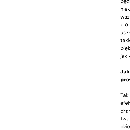
będz
nie
wsz
któ
ucz
tak
pięk
jak 
Jak
pro
Tak
efe
dram
twa
dzie