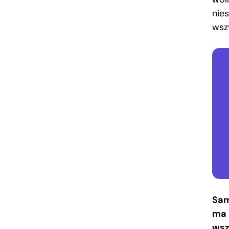
nie
wsz
Sam
ma 
wsz