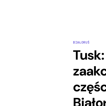
BIAŁORUŚ
Tusk:
zaakc
częśc
Biało