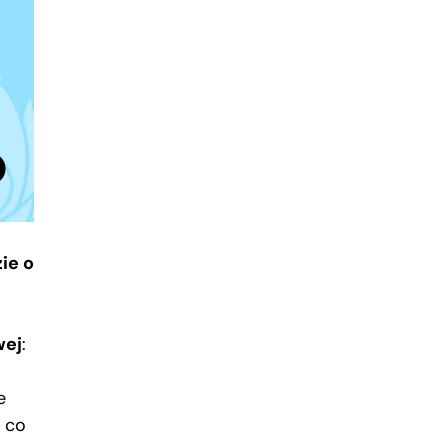
ie o
wej
:
e
, co