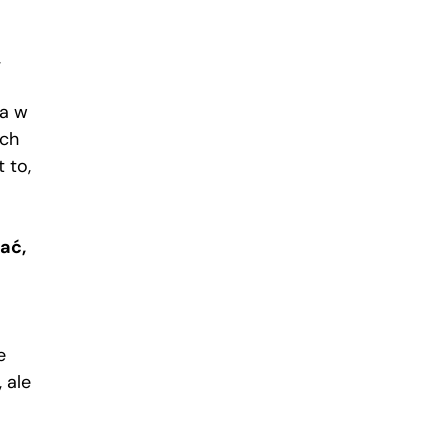
,
ia w
ych
 to,
ać,
e
 ale