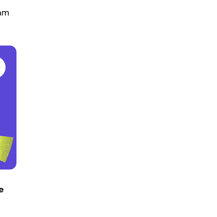
nam
e