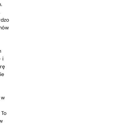
m.
,
rdzo
inów
h
 i
rę
ie
i w
 To
ew