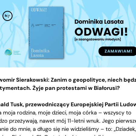
womir Sierakowski: Zanim o geopolityce, niech będz
tymentach. Żyje pan protestami w Białorusi?
ald Tusk, przewodniczący Europejskiej Partii Ludo
a moja rodzina, moje dzieci, moja córka – wszyscy to
dzo przeżywają, nawet mój 11-letni wnuk. Jego pierwsz
nie do mnie, a długo się nie widzieliśmy – to: „Dziadek