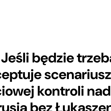
 Jeśli będzie trzeb
eptuje scenarius
iowej kontroli nad
rusią bez Łukaszenk