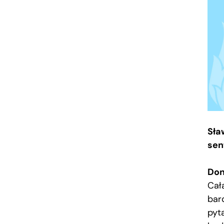
Sła
sen
Don
Cał
bar
pyta