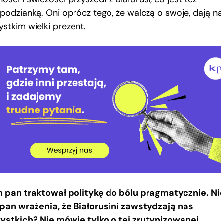
spodzianką. Oni oprócz tego, że walczą o swoje, dają 
ystkim wielki prezent.
 pan traktował politykę do bólu pragmatycznie. Ni
pan wrażenia, że Białorusini zawstydzają nas
ystkich? Nie mówię tylko o tej zrutynizowanej,