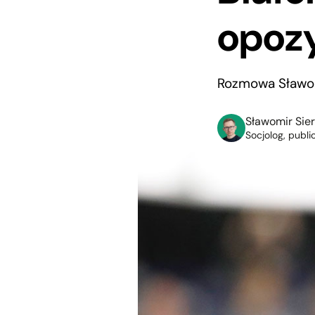
opozy
Rozmowa Sławom
Sławomir Sie
Socjolog, publi