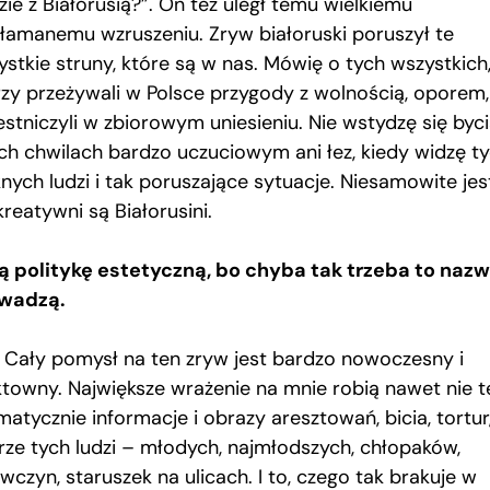
ie z Białorusią?”. On też uległ temu wielkiemu
kłamanemu wzruszeniu. Zryw białoruski poruszył te
ystkie struny, które są w nas. Mówię o tych wszystkich
rzy przeżywali w Polsce przygody z wolnością, oporem,
estniczyli w zbiorowym uniesieniu. Nie wstydzę się byc
ich chwilach bardzo uczuciowym ani łez, kiedy widzę t
nych ludzi i tak poruszające sytuacje. Niesamowite jest
kreatywni są Białorusini.
ą politykę estetyczną, bo chyba tak trzeba to nazw
wadzą.
. Cały pomysł na ten zryw jest bardzo nowoczesny i
ktowny. Największe wrażenie na mnie robią nawet nie t
atycznie informacje i obrazy aresztowań, bicia, tortur,
rze tych ludzi – młodych, najmłodszych, chłopaków,
wczyn, staruszek na ulicach. I to, czego tak brakuje w