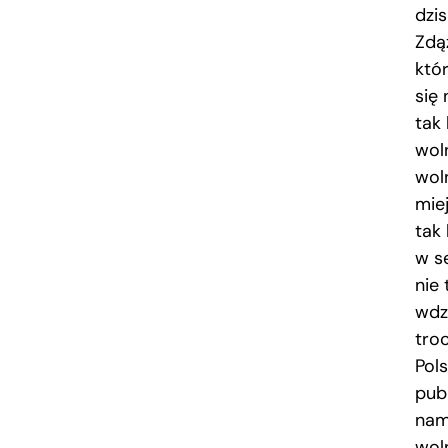
dzis
Zdą
któ
się
tak
woln
wol
mie
tak
w s
nie
wdz
tro
Pol
pub
nam
woln