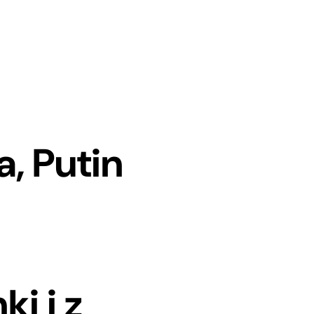
a, Putin
z
i i z