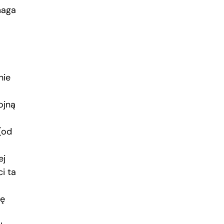
maga
nie
ojną
(od
ej
ci ta
ię