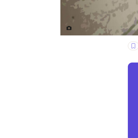
Fot. politicalcritique.org