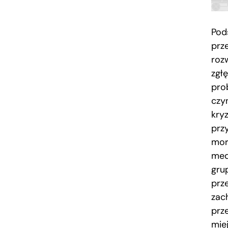
Pod
prz
roz
zgł
pro
czy
kry
prz
mor
med
gru
prz
zac
prz
miej