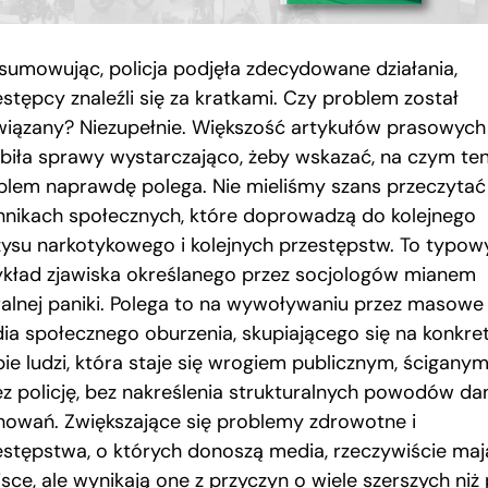
sumowując, policja podjęła zdecydowane działania,
estępcy znaleźli się za kratkami. Czy problem został
wiązany? Niezupełnie. Większość artykułów prasowych
ębiła sprawy wystarczająco, żeby wskazać, na czym te
blem naprawdę polega. Nie mieliśmy szans przeczytać
nnikach społecznych, które doprowadzą do kolejnego
zysu narkotykowego i kolejnych przestępstw. To typow
ykład zjawiska określanego przez socjologów mianem
alnej paniki. Polega to na wywoływaniu przez masowe
ia społecznego oburzenia, skupiającego się na konkre
pie ludzi, która staje się wrogiem publicznym, ścigany
ez policję, bez nakreślenia strukturalnych powodów da
howań. Zwiększające się problemy zdrowotne i
estępstwa, o których donoszą media, rzeczywiście maj
sce, ale wynikają one z przyczyn o wiele szerszych niż