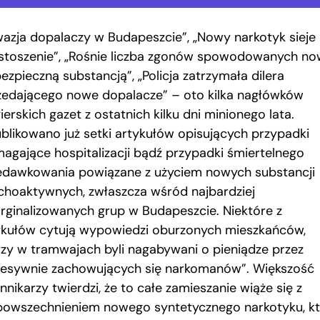
wazja dopalaczy w Budapeszcie”, „Nowy narkotyk sieje
stoszenie”, „Rośnie liczba zgonów spowodowanych n
ezpieczną substancją”, „Policja zatrzymała dilera
zedającego nowe dopalacze” – oto kilka nagłówków
erskich gazet z ostatnich kilku dni minionego lata.
blikowano już setki artykułów opisujących przypadki
agające hospitalizacji bądź przypadki śmiertelnego
edawkowania powiązane z użyciem nowych substancji
choaktywnych, zwłaszcza wśród najbardziej
rginalizowanych grup w Budapeszcie. Niektóre z
ykułów cytują wypowiedzi oburzonych mieszkańców,
rzy w tramwajach byli nagabywani o pieniądze przez
resywnie zachowujących się narkomanów”. Większość
nnikarzy twierdzi, że to całe zamieszanie wiąże się z
powszechnieniem nowego syntetycznego narkotyku, k