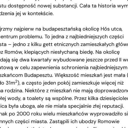
stu dostępność nowej substancji. Cała ta historia wy
zenia jej w kontekście.
jrzmy najpierw na budapesztańską okolicę Hős utca
,
centrum problemu. To jedna z najbiedniejszych części
sta – jedno z kilku gett etnicznych zamieszkałych głów
ez Romów, klepiących niesłychaną biedę. Na okolicę
adają się dwa kwartały wybudowane jeszcze przed II w
atową w celu zapewnienia schronienia najbiedniejszym
szkańcom Budapesztu. Większość mieszkań jest mała 
2
do 31m
), a często jeden pokój zamieszkuje więcej niż
na rodzina. Niektóre z mieszkań nie mają doprowadzon
łej wody, a toalety są wspólne. Przez kilka dziesięciole
ica była uboga, ale nie miała specjalnie złej reputacji.
nak po 2000 roku wielu mieszkańców wyprowadziło s
innych części miasta. Zastąpili ich ubodzy Romowie