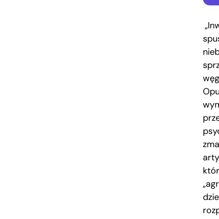
„In
spu
nieb
spr
węgi
Opu
wym
prz
psy
zma
art
któ
„ag
dzie
roz