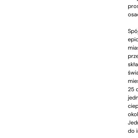
pro
osad
Spó
epi
mia
prz
skł
świ
mie
25 
jed
ciep
okol
Jed
do 