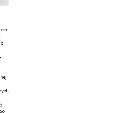
 nie
n
 o
y
tnej
m
nych
ą
 po