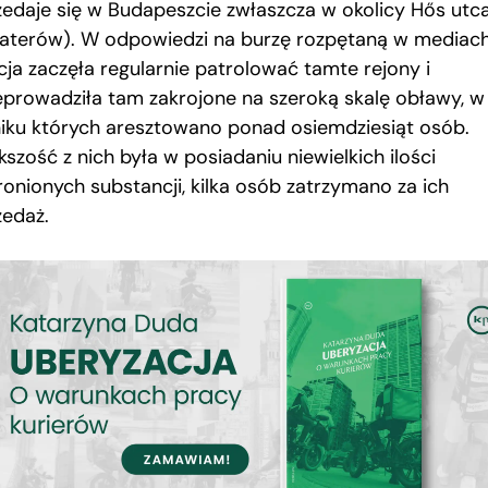
zedaje się w Budapeszcie zwłaszcza w okolicy Hős utca 
aterów). W odpowiedzi na burzę rozpętaną w mediac
cja zaczęła regularnie patrolować tamte rejony i
eprowadziła tam zakrojone na szeroką skalę obławy, w
iku których aresztowano ponad osiemdziesiąt osób.
szość z nich była w posiadaniu niewielkich ilości
ronionych substancji, kilka osób zatrzymano za ich
zedaż.