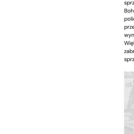
spr
Boh
poli
prz
wyn
Więk
zab
spr