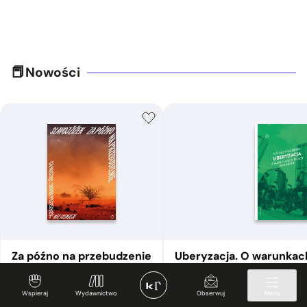
Nowości
Za późno na przebudzenie
Uberyzacja. O warunkac
Slavoj Žižek
Katarzyna Duda
od
24,95
zł
od
24,95
zł
Wspieraj
Wydawnictwo
Obserwuj
Menu