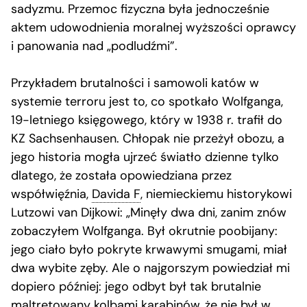
sadyzmu. Przemoc fizyczna była jednocześnie
aktem udowodnienia moralnej wyższości oprawcy
i panowania nad „podludźmi”.
Przykładem brutalności i samowoli katów w
systemie terroru jest to, co spotkało Wolfganga,
19-letniego księgowego, który w 1938 r. trafił do
KZ Sachsenhausen. Chłopak nie przeżył obozu, a
jego historia mogła ujrzeć światło dzienne tylko
dlatego, że została opowiedziana przez
współwięźnia,
Davida F
, niemieckiemu historykowi
Lutzowi van Dijkowi: „Minęły dwa dni, zanim znów
zobaczyłem Wolfganga. Był okrutnie poobijany:
jego ciało było pokryte krwawymi smugami, miał
dwa wybite zęby. Ale o najgorszym powiedział mi
dopiero później: jego odbyt był tak brutalnie
maltretowany kolbami karabinów, że nie był w