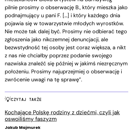
pilnie prosimy o obserwację B., który mieszka jako
podnajmujący u pani F. […] i który każdego dnia
pojawia się w towarzystwie młodych wyrostków.
Nie może tak dalej być. Prosimy nie odbierać tego
zgłoszenia jako nikczemnej denuncjacji, ale
bezwstydność tej osoby jest coraz większa, a nikt
z nas nie chciałby poprzez podanie swojego
nazwiska znaleźć się później w jakimś niezręcznym
położeniu. Prosimy najuprzejmiej o obserwację i
zwrócenie uwagi na tę sprawę”.
CZYTAJ TAKŻE
Kochające Polskę rodziny z dziećmi, czyli jak
oswoiliśmy faszyzm
Jakub Majmurek