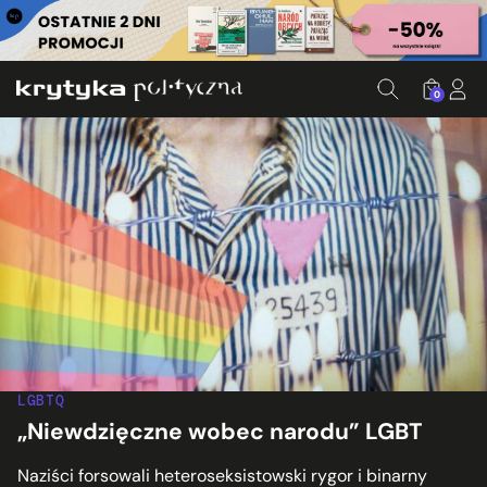
0
LGBTQ
„Niewdzięczne wobec narodu” LGBT
Naziści forsowali heteroseksistowski rygor i binarny