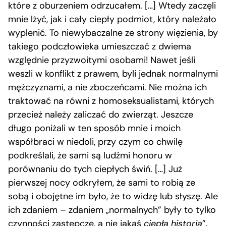
które z oburzeniem odrzucałem. […] Wtedy zaczęli
mnie lżyć, jak i cały ciepły podmiot, który należało
wyplenić. To niewybaczalne ze strony więzienia, by
takiego podczłowieka umieszczać z dwiema
względnie przyzwoitymi osobami! Nawet jeśli
weszli w konflikt z prawem, byli jednak normalnymi
mężczyznami, a nie zboczeńcami. Nie można ich
traktować na równi z homoseksualistami, których
przecież należy zaliczać do zwierząt. Jeszcze
długo poniżali w ten sposób mnie i moich
współbraci w niedoli, przy czym co chwilę
podkreślali, że sami są ludźmi honoru w
porównaniu do tych ciepłych świń. […] Już
pierwszej nocy odkryłem, że sami to robią ze
sobą i obojętne im było, że to widzę lub słyszę. Ale
ich zdaniem – zdaniem „normalnych” były to tylko
czynności zastępcze, a nie jakaś
ciepła historia
”.