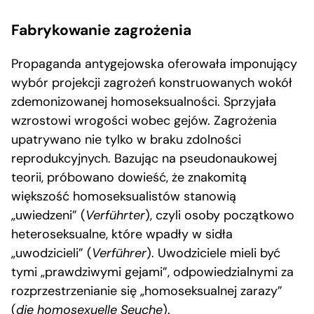
Fabrykowanie zagrożenia
Propaganda antygejowska oferowała imponujący
wybór projekcji zagrożeń konstruowanych wokół
zdemonizowanej homoseksualności. Sprzyjała
wzrostowi wrogości wobec gejów. Zagrożenia
upatrywano nie tylko w braku zdolności
reprodukcyjnych. Bazując na pseudonaukowej
teorii, próbowano dowieść, że znakomitą
większość homoseksualistów stanowią
„uwiedzeni” (
Verführter
), czyli osoby początkowo
heteroseksualne, które wpadły w sidła
„uwodzicieli” (
Verführer
). Uwodziciele mieli być
tymi „prawdziwymi gejami”, odpowiedzialnymi za
rozprzestrzenianie się „homoseksualnej zarazy”
(
die homosexuelle Seuche
).