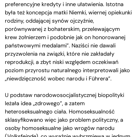
preferencyjne kredyty i inne ułatwienia. Istotna
była też koncepcja matki Niemki, wiernej opiekunki
rodziny, oddającej synów ojczyźnie,
porównywanej z bohaterskim, przelewającym
krew żołnierzem i podobnie jak on honorowanej
państwowymi medalami”. Naziści nie dawali
przyzwolenia na związki, które nie zakładały
reprodukcji, a zbyt niski względem oczekiwań
poziom przyrostu naturalnego interpretowali jako
„niewdzięczność wobec narodu i Führera”.
U podstaw narodowosocjalistycznej biopolityki
leżała idea „zdrowego”, a zatem
heteroseksualnego ciała. Homoseksualność
sklasyfikowano więc jako problem polityczny, a
osoby homoseksualne jako wrogów narodu
(
Volksfeinde
), co wyraźnie wybrzmiewa w jednym