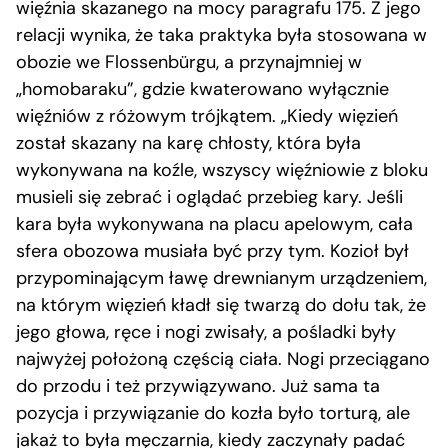
więźnia skazanego na mocy paragrafu 175. Z jego
relacji wynika, że taka praktyka była stosowana w
obozie we Flossenbürgu, a przynajmniej w
„homobaraku”, gdzie kwaterowano wyłącznie
więźniów z różowym trójkątem. „Kiedy więzień
został skazany na karę chłosty, która była
wykonywana na koźle, wszyscy więźniowie z bloku
musieli się zebrać i oglądać przebieg kary. Jeśli
kara była wykonywana na placu apelowym, cała
sfera obozowa musiała być przy tym. Kozioł był
przypominającym ławę drewnianym urządzeniem,
na którym więzień kładł się twarzą do dołu tak, że
jego głowa, ręce i nogi zwisały, a pośladki były
najwyżej położoną częścią ciała. Nogi przeciągano
do przodu i też przywiązywano. Już sama ta
pozycja i przywiązanie do kozła było torturą, ale
jakaż to była męczarnia, kiedy zaczynały padać