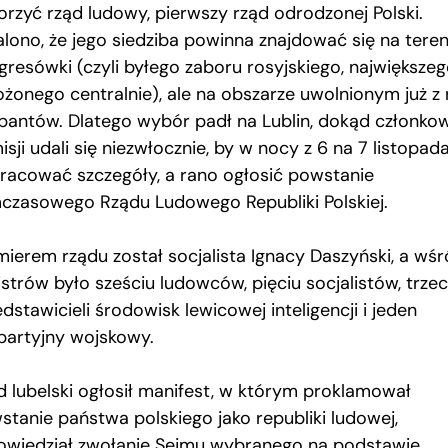
orzyć rząd ludowy, pierwszy rząd odrodzonej Polski.
alono, że jego siedziba powinna znajdować się na teren
gresówki (czyli byłego zaboru rosyjskiego, największeg
ożonego centralnie), ale na obszarze uwolnionym już z 
pantów. Dlatego wybór padł na Lublin, dokąd członko
sji udali się niezwłocznie, by w nocy z 6 na 7 listopad
racować szczegóły, a rano ogłosić powstanie
czasowego Rządu Ludowego Republiki Polskiej.
mierem rządu został socjalista Ignacy Daszyński, a wś
istrów było sześciu ludowców, pięciu socjalistów, trze
dstawicieli środowisk lewicowej inteligencji i jeden
partyjny wojskowy.
d lubelski ogłosił manifest, w którym proklamował
stanie państwa polskiego jako republiki ludowej,
owiedział zwołanie Sejmu wybranego na podstawie