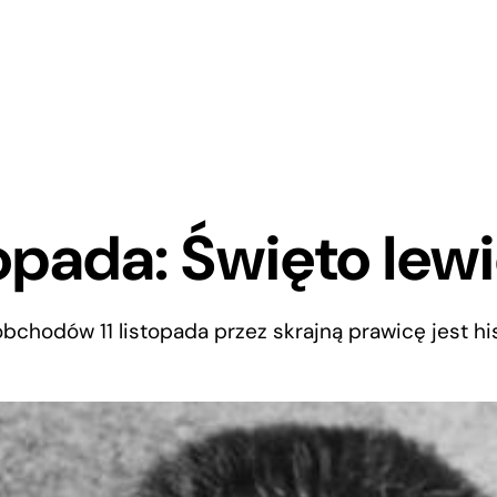
stopada: Święto lew
bchodów 11 listopada przez skrajną prawicę jest hi