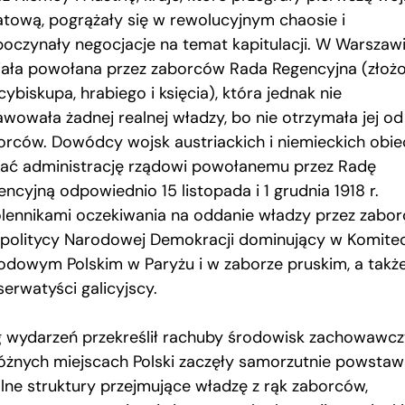
atową, pogrążały się w rewolucyjnym chaosie i
poczynały negocjacje na temat kapitulacji. W Warszaw
niała powołana przez zaborców Rada Regencyjna (złoż
cybiskupa, hrabiego i księcia), która jednak nie
awowała żadnej realnej władzy, bo nie otrzymała jej od
orców. Dowódcy wojsk austriackich i niemieckich obiec
ać administrację rządowi powołanemu przez Radę
ncyjną odpowiednio 15 listopada i 1 grudnia 1918 r.
lennikami oczekiwania na oddanie władzy przez zabo
i politycy Narodowej Demokracji dominujący w Komite
odowym Polskim w Paryżu i w zaborze pruskim, a takż
serwatyści galicyjscy.
g wydarzeń przekreślił rachuby środowisk zachowawcz
óżnych miejscach Polski zaczęły samorzutnie powsta
alne struktury przejmujące władzę z rąk zaborców,