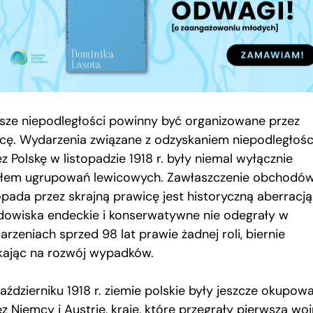
sze niepodległości powinny być organizowane przez
icę. Wydarzenia związane z odzyskaniem niepodległośc
z Polskę w listopadzie 1918 r. były niemal wyłącznie
ełem ugrupowań lewicowych. Zawłaszczenie obchodów
opada przez skrajną prawicę jest historyczną aberracją
dowiska endeckie i konserwatywne nie odegrały w
rzeniach sprzed 98 lat prawie żadnej roli, biernie
kając na rozwój wypadków.
aździerniku 1918 r. ziemie polskie były jeszcze okupow
z Niemcy i Austrię, kraje, które przegrały pierwszą wo