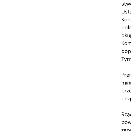
stw
Ust
Kon
poł
oku
Komi
dop
Tym
Pre
min
prze
bez
Rzą
pow
zap