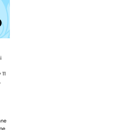
i
 11
.
ane
jnę