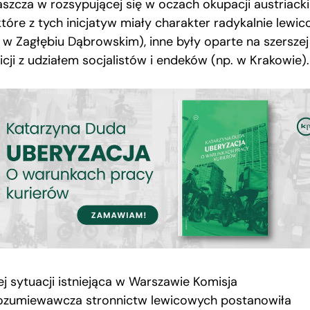
aszcza w rozsypującej się w oczach okupacji austriacki
które z tych inicjatyw miały charakter radykalnie lewi
. w Zagłębiu Dąbrowskim), inne były oparte na szerszej
icji z udziałem socjalistów i endeków (np. w Krakowie).
ej sytuacji istniejąca w Warszawie Komisja
ozumiewawcza stronnictw lewicowych postanowiła