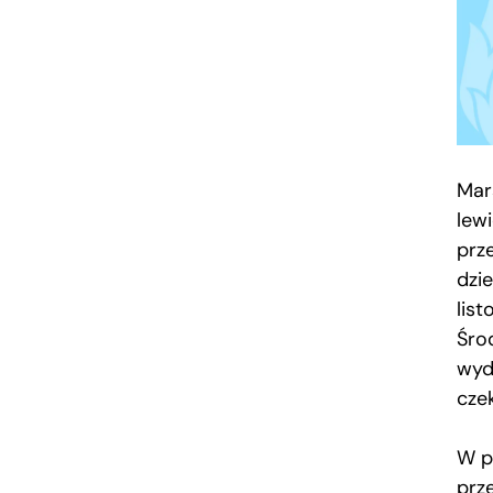
Mar
lew
prze
dzi
list
Śro
wyda
cze
W p
prze