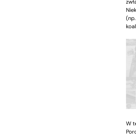
zwł
Nie
(np
koal
W t
Por