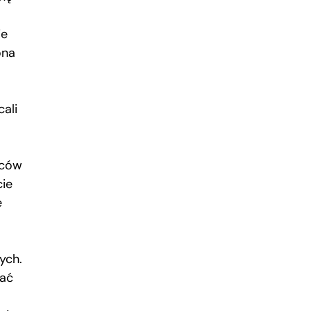
ie
ona
ali
rców
cie
e
ych.
wać