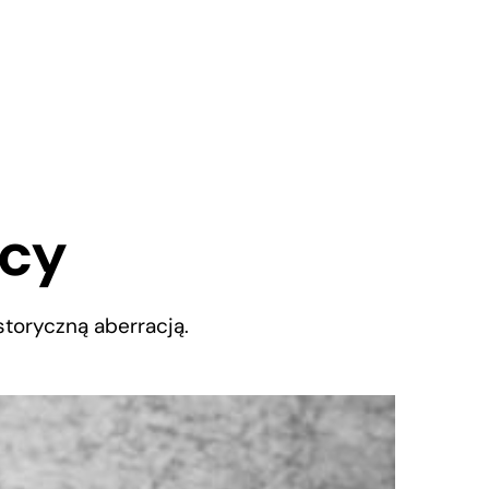
icy
storyczną aberracją.