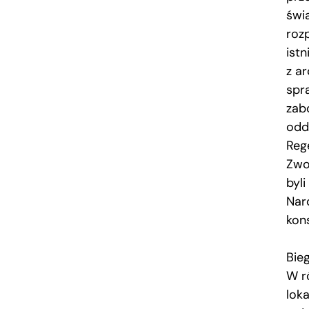
świ
roz
ist
z ar
spr
zab
odd
Rege
Zwo
byl
Nar
kon
Bie
W r
lok