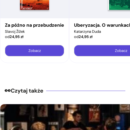
Za późno na przebudzenie
Uberyzacja. O warunkac
Slavoj Žižek
Katarzyna Duda
od
24,95
zł
od
24,95
zł
Zobacz
Zobacz
Czytaj także