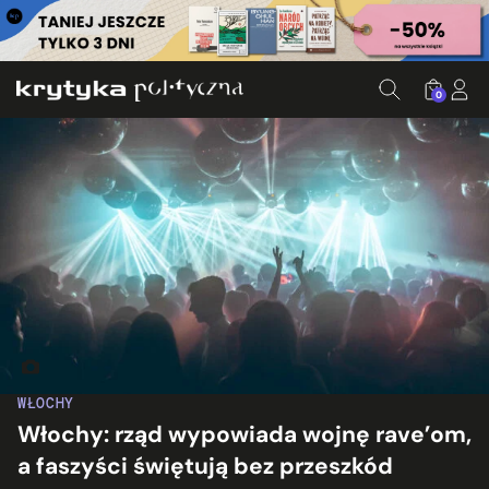
0
Fot. Kajetan Sumila/Unsplash
WŁOCHY
Włochy: rząd wypowiada wojnę rave’om,
a faszyści świętują bez przeszkód