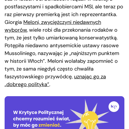
postfaszystami i spadkobiercami MSI, ale teraz po
raz pierwszy premierką jest ich reprezentantka.
Giorgia
Meloni, zwyciężczyni niedawnych
wyborów
, wiele robi dla przekonania rodaków o
tym, że jest tylko umiarkowaną konserwatystką.
Potępiła niedawno antysemickie ustawy rasowe
Mussoliniego, nazywając je „najniższym punktem
w historii Włoch”. Meloni wolałaby zapomnieć o
tym, że sama niegdyś często chwaliła
faszystowskiego przywódcę,
uznając go za
„dobrego polityka”
.