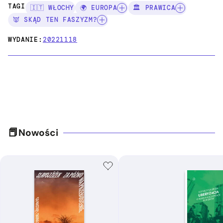
TAGI:
🇮🇹 WŁOCHY
🌍 EUROPA
🏛️ PRAWICA
👿 SKĄD TEN FASZYZM?
WYDANIE:
20221118
Nowości