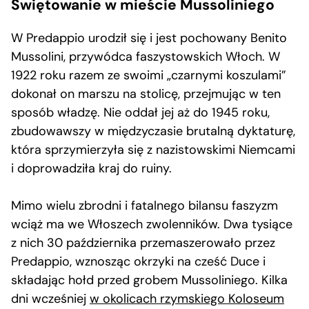
Świętowanie w mieście Mussoliniego
W Predappio urodził się i jest pochowany Benito
Mussolini, przywódca faszystowskich Włoch. W
1922 roku razem ze swoimi „czarnymi koszulami”
dokonał on marszu na stolicę, przejmując w ten
sposób władzę. Nie oddał jej aż do 1945 roku,
zbudowawszy w międzyczasie brutalną dyktaturę,
która sprzymierzyła się z nazistowskimi Niemcami
i doprowadziła kraj do ruiny.
Mimo wielu zbrodni i fatalnego bilansu faszyzm
wciąż ma we Włoszech zwolenników. Dwa tysiące
z nich 30 października przemaszerowało przez
Predappio, wznosząc okrzyki na cześć Duce i
składając hołd przed grobem Mussoliniego. Kilka
dni wcześniej
w okolicach rzymskiego Koloseum