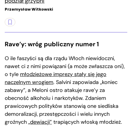
podział grzybni
Przemysław Witkowski
Rave’y: wróg publiczny numer 1
O ile faszyści są dla rządu Włoch niewidoczni,
nawet ci z nimi powiązani (a może zwłaszcza oni),
o tyle
młodzieżowe imprezy stały się jego
naczelnym wrogiem
. Salvini zapowiada „koniec
zabawy”, a Meloni ostro atakuje rave’y za
obecność alkoholu i narkotyków. Zdaniem
prawicowych polityków stanowią one siedliska
demoralizacji, przestępczości i wielu innych
groźnych
„dewiacji”
trapiących włoską młodzież.