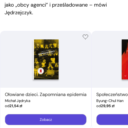
jako „obcy agenci” i prześladowane – mówi
Jędrzejczyk.
Ołowiane dzieci. Zapomniana epidemia
Społeczeństwo 
Michał Jędryka
Byung-Chul Han
od
21,54
zł
od
29,95
zł
Zobacz