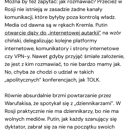
Można by też zapytać: jak rozmawiać? Przecież w
Rosji nie istnieją w zasadzie żadne kanały
komunikacji, które byłyby poza kontrolą władz.
Media od dawna są w rękach Kremla. Putin
otwarcie dąży do „internetowej autarkii”
na wzór
chiński, delegalizując kolejne platformy
internetowe, komunikatory i strony internetowe
czy VPN-y. Nawet gdyby przyjąć śmiałe założenie,
że jest z kim rozmawiać, to nie bardzo mamy jak.
No, chyba że chodzi o udział w takich
„apolitycznych” konferencjach, jak TOLK.
Równie absurdalnie brzmi powtarzanie przez
Warufakisa, że spotykał się z „dziennikarzami”. W
Rosji praktycznie nie ma dziennikarzy, bo nie ma
wolnych mediów. Putin, jak każdy szanujący się
dyktator, zabrał się za nie na początku swoich