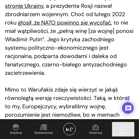
stronie Ukrainy
, a prezydenta Rosji nazwał
zbrodniarzem wojennym. Choć od lutego 2022
roku
głosił, że NATO powinno się wycofać
, to nie
miał wątpliwości, że „pełną winę [za wojnę] ponosi
Władimir Putin”. Jego krytyka zachodniego
systemu polityczno-ekonomicznego jest
racjonalna, podparta dowodami i daleka od
fanatycznego, czarno-białego antyzachodniego
zacietrzewienia.
Mimo to Warufakis zdaje się wierzyć w jakąś
równoległą wersję rzeczywistości. Taką, w której
12
to my, Europejczycy, wybraliśmy wojnę,
porozumienie jest niemożliwe, bo w memach
porównujemy Putina do Hitlera, europejska
„porażka strategiczna” jest bliska (co tam, że
Wspieraj
Wydawnictwo
Obserwuj
Menu