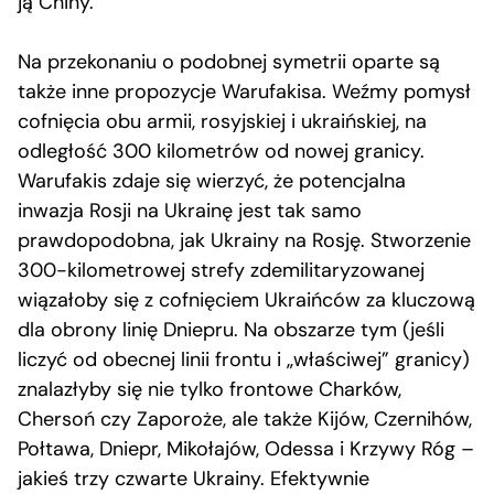
ją Chiny.
Na przekonaniu o podobnej symetrii oparte są
także inne propozycje Warufakisa. Weźmy pomysł
cofnięcia obu armii, rosyjskiej i ukraińskiej, na
odległość 300 kilometrów od nowej granicy.
Warufakis zdaje się wierzyć, że potencjalna
inwazja Rosji na Ukrainę jest tak samo
prawdopodobna, jak Ukrainy na Rosję. Stworzenie
300-kilometrowej strefy zdemilitaryzowanej
wiązałoby się z cofnięciem Ukraińców za kluczową
dla obrony linię Dniepru. Na obszarze tym (jeśli
liczyć od obecnej linii frontu i „właściwej” granicy)
znalazłyby się nie tylko frontowe Charków,
Chersoń czy Zaporoże, ale także Kijów, Czernihów,
Połtawa, Dniepr, Mikołajów, Odessa i Krzywy Róg –
jakieś trzy czwarte Ukrainy. Efektywnie