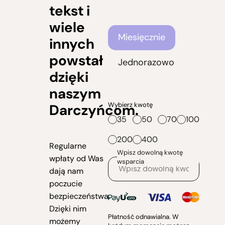
tekst i
wiele
Częstotliwość wsparcia
Miesięcznie
innych
powstał
Jednorazowo
dzięki
naszym
Wybierz kwotę
Darczyńcom.
35
50
70
100
200
400
Regularne
Wpisz dowolną kwotę
wpłaty od Was
wsparcia
dają nam
poczucie
bezpieczeństwa.
Dzięki nim
Płatność odnawialna. W
możemy