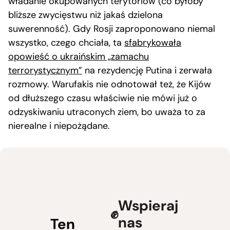
władanie okupowanych terytoriów (co byłoby
bliższe zwycięstwu niż jakaś dzielona
suwerenność). Gdy Rosji zaproponowano niemal
wszystko, czego chciała, ta
sfabrykowała
opowieść o ukraińskim „zamachu
terrorystycznym”
na rezydencję Putina i zerwała
rozmowy. Warufakis nie odnotował też, że Kijów
od dłuższego czasu właściwie nie mówi już o
odzyskiwaniu utraconych ziem, bo uważa to za
nierealne i niepożądane.
Wspieraj
nas
Ten