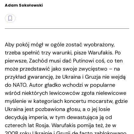
Adam Sokołowski
Aby pokój mógł w ogóle zostać wyobrażony,
trzeba spełnić trzy warunki, pisze Warufakis. Po
pierwsze, Zachód musi dać Putinowi coś, co ten
może przedstawić jako swoje zwycięstwo – na
przykład gwarancję, że Ukraina i Gruzja nie wejdą
do NATO. Autor gładko wchodzi w popularne
wśród niektórych lewicowców zgoła nielewicowe
myślenie w kategoriach koncertu mocarstw, gdzie
Ukraina jest pozbawiona głosu, a o jej losie
decydują imperia, w tym dewastująca ją od
czterech lat Rosja. Warufakis pomija też, że w
2008 roku Ukrainie i Gruzji de facto zablokowano