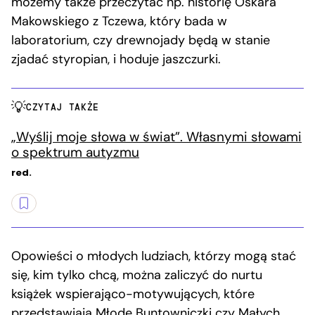
możemy także przeczytać np. historię Oskara
Makowskiego z Tczewa, który bada w
laboratorium, czy drewnojady będą w stanie
zjadać styropian, i hoduje jaszczurki.
CZYTAJ TAKŻE
„Wyślij moje słowa w świat”. Własnymi słowami
o spektrum autyzmu
red.
Opowieści o młodych ludziach, którzy mogą stać
się, kim tylko chcą, można zaliczyć do nurtu
książek wspierająco-motywujących, które
przedstawiają Młode Buntowniczki czy Małych