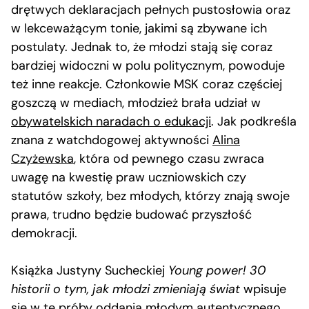
drętwych deklaracjach pełnych pustosłowia oraz
w lekceważącym tonie, jakimi są zbywane ich
postulaty. Jednak to, że młodzi stają się coraz
bardziej widoczni w polu politycznym, powoduje
też inne reakcje. Członkowie MSK coraz częściej
goszczą w mediach, młodzież brała udział w
obywatelskich naradach o edukacji
. Jak podkreśla
znana z watchdogowej aktywności
Alina
Czyżewska
, która od pewnego czasu zwraca
uwagę na kwestię praw uczniowskich czy
statutów szkoły, bez młodych, którzy znają swoje
prawa, trudno będzie budować przyszłość
demokracji.
Książka Justyny Sucheckiej
Young power! 30
historii o tym, jak młodzi zmieniają świat
wpisuje
się w te próby oddania młodym autentycznego