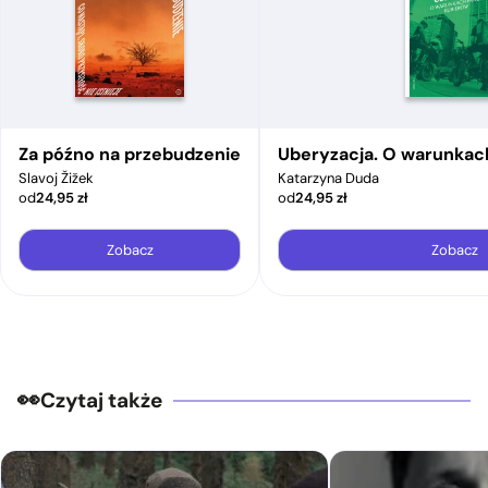
Za późno na przebudzenie
Uberyzacja. O warunkac
Slavoj Žižek
Katarzyna Duda
od
24,95
zł
od
24,95
zł
Zobacz
Zobacz
Czytaj także