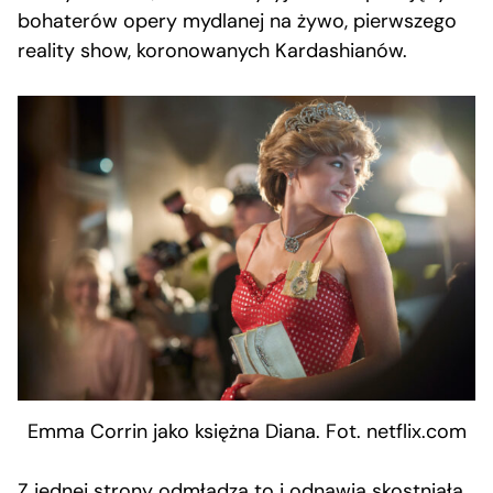
bohaterów opery mydlanej na żywo, pierwszego
reality show, koronowanych Kardashianów.
Emma Corrin jako księżna Diana. Fot. netflix.com
Z jednej strony odmładza to i odnawia skostniałą