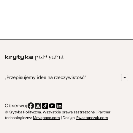
„Przepisujemy idee na rzeczywistość”
KrytykaPolityczna.pl
Wydawnictwo
Obserwuj
Instytut Krytyki Politycznej
© Krytyka Polityczna. Wszystkie prawa zastrzeżone | Partner
technologiczny:
Mevspace.com
| Design:
Ewastanczak.com
Jasna 10 Warszawa, Społeczna Instytucja Kultury