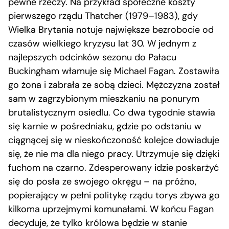
pewne rzeczy. Na przykład społeczne koszty
pierwszego rządu Thatcher (1979–1983), gdy
Wielka Brytania notuje największe bezrobocie od
czasów wielkiego kryzysu lat 30. W jednym z
najlepszych odcinków sezonu do Pałacu
Buckingham włamuje się Michael Fagan. Zostawiła
go żona i zabrała ze sobą dzieci. Mężczyzna został
sam w zagrzybionym mieszkaniu na ponurym
brutalistycznym osiedlu. Co dwa tygodnie stawia
się karnie w pośredniaku, gdzie po odstaniu w
ciągnącej się w nieskończoność kolejce dowiaduje
się, że nie ma dla niego pracy. Utrzymuje się dzięki
fuchom na czarno. Zdesperowany idzie poskarżyć
się do posła ze swojego okręgu – na próżno,
popierający w pełni politykę rządu torys zbywa go
kilkoma uprzejmymi komunałami. W końcu Fagan
decyduje, że tylko królowa będzie w stanie