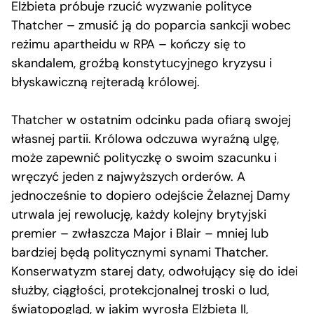
Elżbieta próbuje rzucić wyzwanie polityce
Thatcher – zmusić ją do poparcia sankcji wobec
reżimu apartheidu w RPA – kończy się to
skandalem, groźbą konstytucyjnego kryzysu i
błyskawiczną rejteradą królowej.
Thatcher w ostatnim odcinku pada ofiarą swojej
własnej partii. Królowa odczuwa wyraźną ulgę,
może zapewnić polityczkę o swoim szacunku i
wręczyć jeden z najwyższych orderów. A
jednocześnie to dopiero odejście Żelaznej Damy
utrwala jej rewolucję, każdy kolejny brytyjski
premier – zwłaszcza Major i Blair – mniej lub
bardziej będą politycznymi synami Thatcher.
Konserwatyzm starej daty, odwołujący się do idei
służby, ciągłości, protekcjonalnej troski o lud,
światopogląd, w jakim wyrosła Elżbieta II,