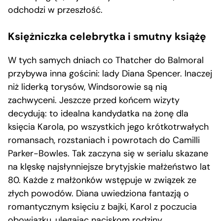
odchodzi w przeszłość.
Księżniczka celebrytka i smutny książę
W tych samych dniach co Thatcher do Balmoral
przybywa inna gościni: lady Diana Spencer. Inaczej
niż liderką torysów, Windsorowie są nią
zachwyceni. Jeszcze przed końcem wizyty
decydują: to idealna kandydatka na żonę dla
księcia Karola, po wszystkich jego krótkotrwałych
romansach, rozstaniach i powrotach do Camilli
Parker-Bowles. Tak zaczyna się w serialu skazane
na klęskę najsłynniejsze brytyjskie małżeństwo lat
80. Każde z małżonków wstępuje w związek ze
złych powodów. Diana uwiedziona fantazją o
romantycznym księciu z bajki, Karol z poczucia
obowiązku, ulegając naciskom rodziny.