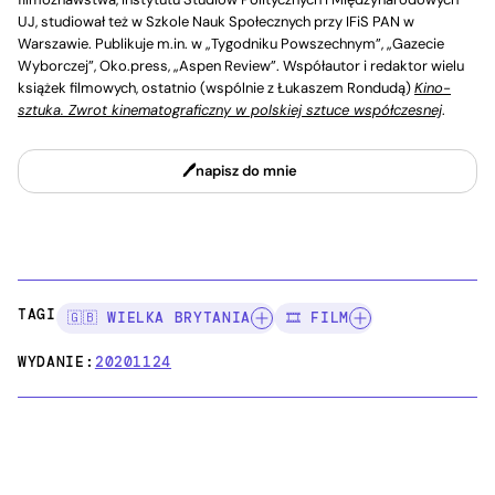
UJ, studiował też w Szkole Nauk Społecznych przy IFiS PAN w
Warszawie. Publikuje m.in. w „Tygodniku Powszechnym”, „Gazecie
Wyborczej”, Oko.press, „Aspen Review”. Współautor i redaktor wielu
książek filmowych, ostatnio (wspólnie z Łukaszem Rondudą)
Kino-
sztuka. Zwrot kinematograficzny w polskiej sztuce współczesnej
.
napisz do mnie
TAGI:
🇬🇧 WIELKA BRYTANIA
🎞️ FILM
WYDANIE:
20201124