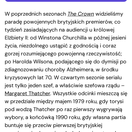
W poprzednich sezonach
The Crown
widzieliśmy
paradę powojennych brytyjskich premierów, co
tydzień zasiadających na audiencji u królowej
Elżbiety II: od Winstona Churchilla w późnej jesieni
życia, niezdolnego ustąpić z godnością i coraz
gorzej rozumiejącego powojenną rzeczywistość;
po Harolda Wilsona, podającego się do dymisji po
zdiagnozowaniu choroby Alzheimera, w środku
kryzysowych lat 70. W czwartym sezonie serialu
jest tylko jeden szef, a właściwie szefowa rządu –
Margaret Thatcher
. Wszystkie odcinki mieszczą się
w przedziale między majem 1979 roku, gdy torysi
pod wodzą Thatcher po raz pierwszy wygrywają
wybory, a końcówką 1990 roku, gdy własna partia
buntuje się przeciw pierwszej brytyjskiej