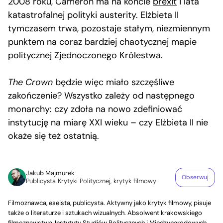
2008 roku, Cameron ma na koncie
brexit
i lata
katastrofalnej polityki austerity. Elżbieta II
tymczasem trwa, pozostaje stałym, niezmiennym
punktem na coraz bardziej chaotycznej mapie
politycznej Zjednoczonego Królestwa.
The Crown
będzie więc miało szczęśliwe
zakończenie? Wszystko zależy od następnego
monarchy: czy zdoła na nowo zdefiniować
instytucję na miarę XXI wieku – czy Elżbieta II nie
okaże się też ostatnią.
Jakub Majmurek
Obserwuj
Publicysta Krytyki Politycznej, krytyk filmowy
Filmoznawca, eseista, publicysta. Aktywny jako krytyk filmowy, pisuje
także o literaturze i sztukach wizualnych. Absolwent krakowskiego
filmoznawstwa, Instytutu Studiów Politycznych i Międzynarodowych