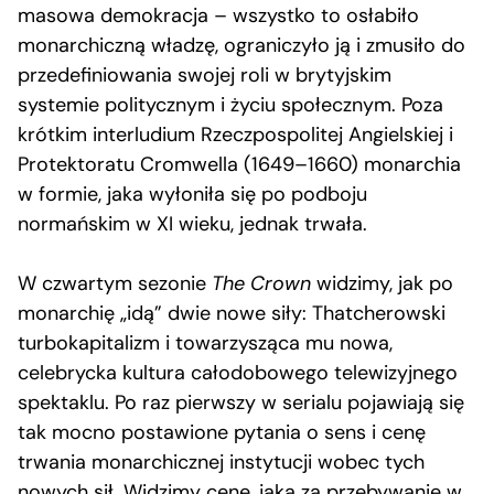
masowa demokracja – wszystko to osłabiło
monarchiczną władzę, ograniczyło ją i zmusiło do
przedefiniowania swojej roli w brytyjskim
systemie politycznym i życiu społecznym. Poza
krótkim interludium Rzeczpospolitej Angielskiej i
Protektoratu Cromwella (1649–1660) monarchia
w formie, jaka wyłoniła się po podboju
normańskim w XI wieku, jednak trwała.
W czwartym sezonie
The Crown
widzimy, jak po
monarchię „idą” dwie nowe siły: Thatcherowski
turbokapitalizm i towarzysząca mu nowa,
celebrycka kultura całodobowego telewizyjnego
spektaklu. Po raz pierwszy w serialu pojawiają się
tak mocno postawione pytania o sens i cenę
trwania monarchicznej instytucji wobec tych
nowych sił. Widzimy cenę, jaką za przebywanie w