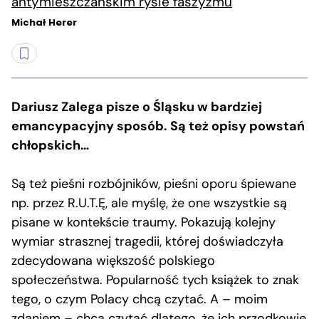
antymieszczańskim rysie faszyzmu
Michał Herer
Dariusz Zalega pisze o Śląsku w bardziej
emancypacyjny sposób. Są też opisy powstań
chłopskich…
Są też pieśni rozbójników, pieśni oporu śpiewane
np. przez R.U.T.Ę, ale myślę, że one wszystkie są
pisane w kontekście traumy. Pokazują kolejny
wymiar strasznej tragedii, której doświadczyła
zdecydowana większość polskiego
społeczeństwa. Popularność tych książek to znak
tego, o czym Polacy chcą czytać. A – moim
zdaniem – chcą czytać dlatego, że ich przodkowie