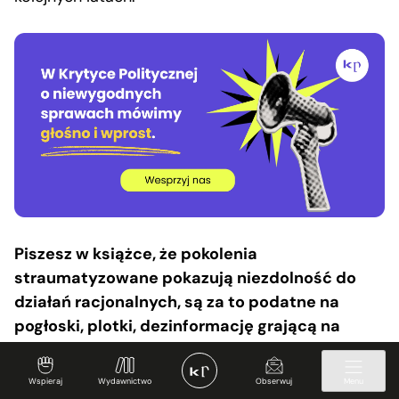
Piszesz w książce, że pokolenia
straumatyzowane pokazują niezdolność do
działań racjonalnych, są za to podatne na
pogłoski, plotki, dezinformację grającą na
lękach, co może prowadzić do zachowań
agresywnych, nawet do pogromów.
Wspieraj
Wydawnictwo
Obserwuj
Menu
Przykładem jest niechęć do szczepień, ataki na