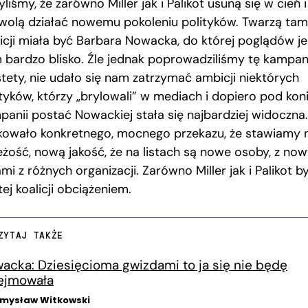
yliśmy, że zarówno Miller jak i Palikot usuną się w cień i
wolą działać nowemu pokoleniu polityków. Twarzą tam
licji miała być Barbara Nowacka, do której poglądów je
 bardzo blisko. Źle jednak poprowadziliśmy tę kampan
stety, nie udało się nam zatrzymać ambicji niektórych
ityków, którzy „brylowali” w mediach i dopiero pod kon
panii postać Nowackiej stała się najbardziej widoczna.
kowało konkretnego, mocnego przekazu, że stawiamy 
eżość, nową jakość, że na listach są nowe osoby, z no
mi z różnych organizacji. Zarówno Miller jak i Palikot by
tej koalicji obciążeniem.
ZYTAJ TAKŻE
acka: Dziesięcioma gwizdami to ja się nie będę
ejmowała
mysław Witkowski