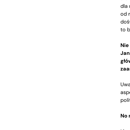
dla
od 
doś
to b
Nie
Jan
głó
zaa
Uwa
asp
poli
No 