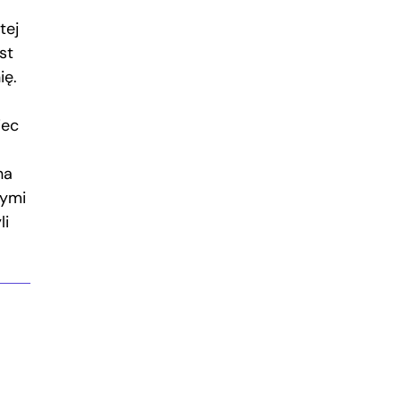
tej
st
ię.
iec
na
wymi
li