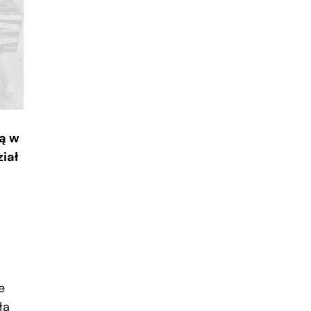
ą w
ział
e
ła