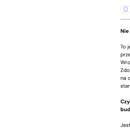
Nie
To 
prz
Wro
Zdo
na 
sta
Czy
bud
Jes