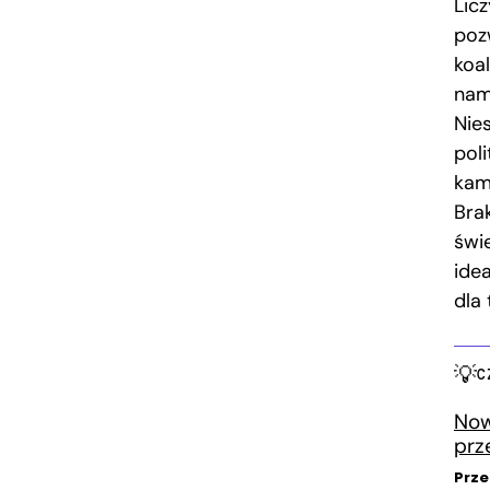
Licz
poz
koa
nam
Nie
pol
kam
Bra
świ
idea
dla 
C
Now
prz
Prze