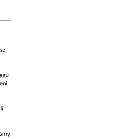
sz
ręgu
eni
li
iśmy