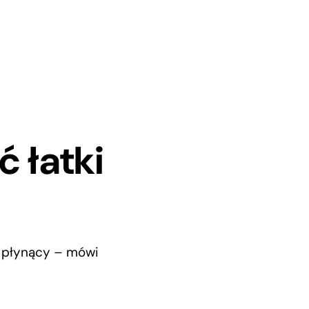
ć łatki
m płynący – mówi