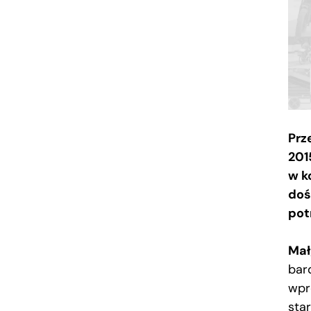
Prz
201
w k
doś
pot
Mał
bar
wpr
sta