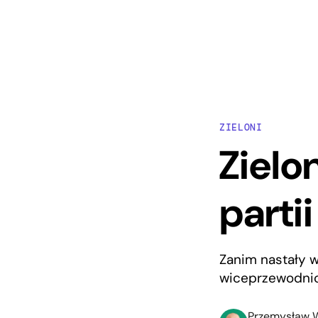
ZIELONI
Zielo
parti
Zanim nastały w
wiceprzewodnic
Przemysław W