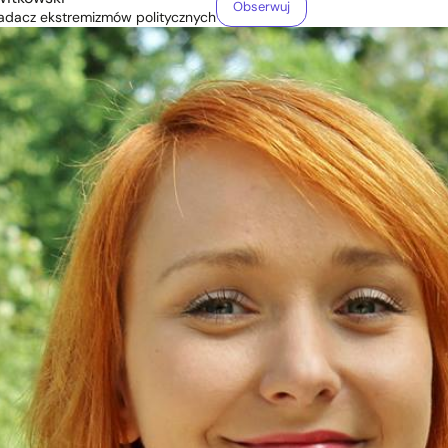
Obserwuj
 badacz ekstremizmów politycznych