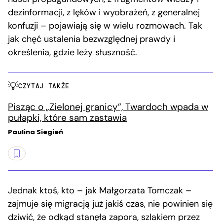
dezinformacji, z lęków i wyobrażeń, z generalnej
konfuzji – pojawiają się w wielu rozmowach. Tak
jak chęć ustalenia bezwzględnej prawdy i
określenia, gdzie leży słuszność.
CZYTAJ TAKŻE
Pisząc o „Zielonej granicy”, Twardoch wpada w
pułapki, które sam zastawia
Paulina Siegień
Jednak ktoś, kto – jak Małgorzata Tomczak –
zajmuje się migracją już jakiś czas, nie powinien się
dziwić, że odkąd stanęła zapora, szlakiem przez