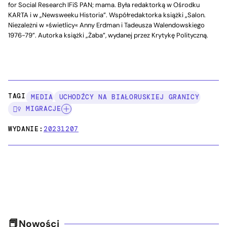
for Social Research IFiS PAN; mama. Była redaktorką w Ośrodku
KARTA i w „Newsweeku Historia”. Współredaktorka książki „Salon.
Niezależni w »świetlicy« Anny Erdman i Tadeusza Walendowskiego
1976-79”. Autorka książki „Żaba”, wydanej przez Krytykę Polityczną.
TAGI:
MEDIA
UCHODŹCY NA BIAŁORUSKIEJ GRANICY
🚶‍♀️ MIGRACJE
WYDANIE:
20231207
Nowości