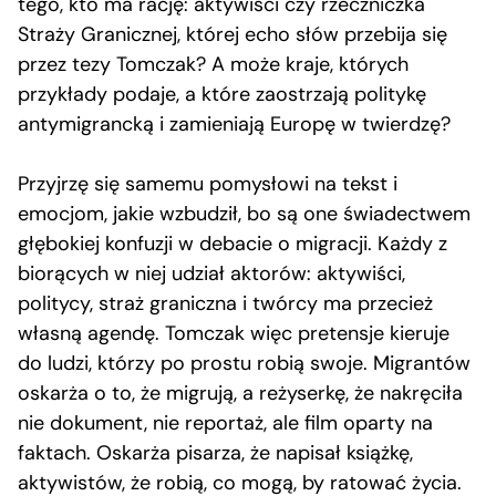
tego, kto ma rację: aktywiści czy rzeczniczka
Straży Granicznej, której echo słów przebija się
przez tezy Tomczak? A może kraje, których
przykłady podaje, a które zaostrzają politykę
antymigrancką i zamieniają Europę w twierdzę?
Przyjrzę się samemu pomysłowi na tekst i
emocjom, jakie wzbudził, bo są one świadectwem
głębokiej konfuzji w debacie o migracji. Każdy z
biorących w niej udział aktorów: aktywiści,
politycy, straż graniczna i twórcy ma przecież
własną agendę. Tomczak więc pretensje kieruje
do ludzi, którzy po prostu robią swoje. Migrantów
oskarża o to, że migrują, a reżyserkę, że nakręciła
nie dokument, nie reportaż, ale film oparty na
faktach. Oskarża pisarza, że napisał książkę,
aktywistów, że robią, co mogą, by ratować życia.