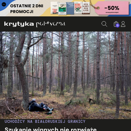
0
Migrant odnaleziony przez aktywistów w okolicach Mielnika.
UCHODŹCY NA BIAŁORUSKIEJ GRANICY
Szukanie winnych nie rozwiąże