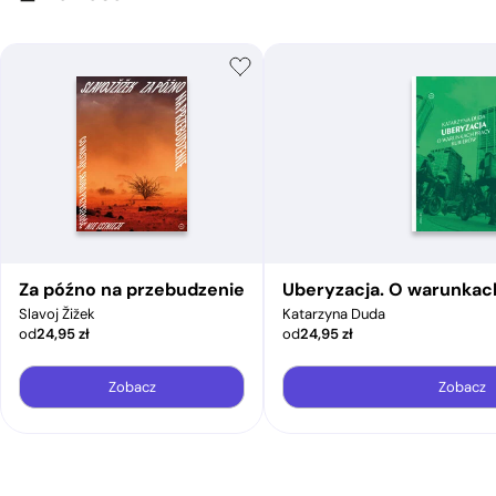
Za późno na przebudzenie
Uberyzacja. O warunkac
Slavoj Žižek
Katarzyna Duda
od
24,95
zł
od
24,95
zł
Zobacz
Zobacz