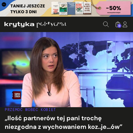
0
PRZEMOC WOBEC KOBIET
„Ilość partnerów tej pani trochę
niezgodna z wychowaniem koz..je…ów”