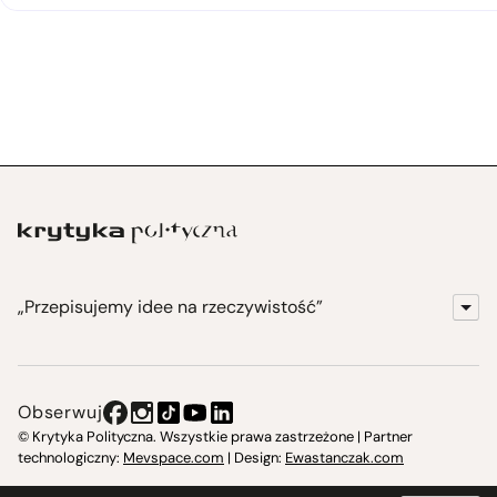
„Przepisujemy idee na rzeczywistość”
KrytykaPolityczna.pl
Wydawnictwo
Obserwuj
Instytut Krytyki Politycznej
© Krytyka Polityczna. Wszystkie prawa zastrzeżone | Partner
technologiczny:
Mevspace.com
| Design:
Ewastanczak.com
Jasna 10 Warszawa, Społeczna Instytucja Kultury