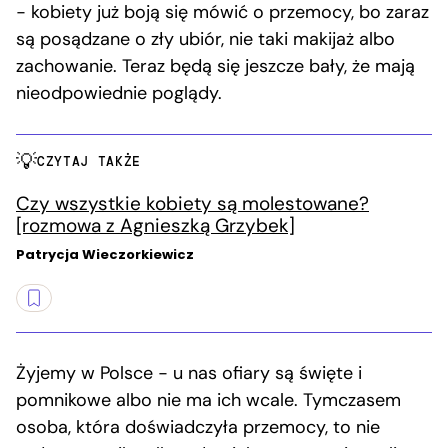
− kobiety już boją się mówić o przemocy, bo zaraz
są posądzane o zły ubiór, nie taki makijaż albo
zachowanie. Teraz będą się jeszcze bały, że mają
nieodpowiednie poglądy.
CZYTAJ TAKŻE
Czy wszystkie kobiety są molestowane?
[rozmowa z Agnieszką Grzybek]
Patrycja Wieczorkiewicz
Żyjemy w Polsce − u nas ofiary są święte i
pomnikowe albo nie ma ich wcale. Tymczasem
osoba, która doświadczyła przemocy, to nie