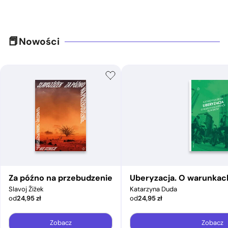
Nowości
Za późno na przebudzenie
Uberyzacja. O warunkac
Slavoj Žižek
Katarzyna Duda
od
24,95
zł
od
24,95
zł
Zobacz
Zobacz