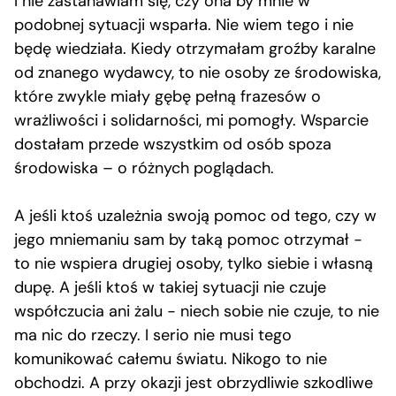
I nie zastanawiam się, czy ona by mnie w
podobnej sytuacji wsparła. Nie wiem tego i nie
będę wiedziała. Kiedy otrzymałam groźby karalne
od znanego wydawcy, to nie osoby ze środowiska,
które zwykle miały gębę pełną frazesów o
wrażliwości i solidarności, mi pomogły. Wsparcie
dostałam przede wszystkim od osób spoza
środowiska – o różnych poglądach.
A jeśli ktoś uzależnia swoją pomoc od tego, czy w
jego mniemaniu sam by taką pomoc otrzymał −
to nie wspiera drugiej osoby, tylko siebie i własną
dupę. A jeśli ktoś w takiej sytuacji nie czuje
współczucia ani żalu − niech sobie nie czuje, to nie
ma nic do rzeczy. I serio nie musi tego
komunikować całemu światu. Nikogo to nie
obchodzi. A przy okazji jest obrzydliwie szkodliwe