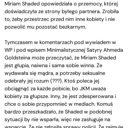
Miriam Shaded opowiedziała o przemocy, której
doświadczyła ze strony byłego partnera. Zrobiła
to, żeby przestrzec przed nim inne kobiety i nie
pozwolić mu pozostać bezkarnym.
Tymczasem w komentarzach pod wywiadem w
WP i pod wpisem Minimalistycznej Satyry Ahmeda
Goldsteina może przeczytać, że Miriam Shaded
jest głupia, naiwna i sama sobie winna. Że
wydawała się mądra, a potrzeby seksualne
odebrały jej rozum (???). Ktoś poleca jej
obciągnąć za każde pobicie, bo JKM uważa
kobiety za głupsze. Inny, że jest zdesperowana i
chce o sobie przypomnieć w mediach. Komuś
bardzo przeszkadzało, że Shaded w podobnej
sytuacji by nie wsparła, więc nie zasługuje na
wsparcie. Że nie zgłosiła sprawy policji. Że zajmuje