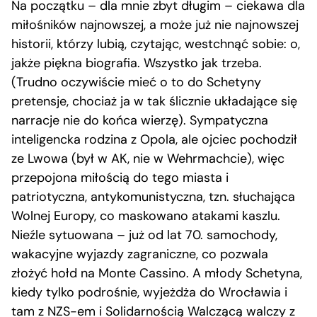
Na początku – dla mnie zbyt długim – ciekawa dla
miłośników najnowszej, a może już nie najnowszej
historii, którzy lubią, czytając, westchnąć sobie: o,
jakże piękna biografia. Wszystko jak trzeba.
(Trudno oczywiście mieć o to do Schetyny
pretensje, chociaż ja w tak ślicznie układające się
narracje nie do końca wierzę). Sympatyczna
inteligencka rodzina z Opola, ale ojciec pochodził
ze Lwowa (był w AK, nie w Wehrmachcie), więc
przepojona miłością do tego miasta i
patriotyczna, antykomunistyczna, tzn. słuchająca
Wolnej Europy, co maskowano atakami kaszlu.
Nieźle sytuowana – już od lat 70. samochody,
wakacyjne wyjazdy zagraniczne, co pozwala
złożyć hołd na Monte Cassino. A młody Schetyna,
kiedy tylko podrośnie, wyjeżdża do Wrocławia i
tam z NZS-em i Solidarnością Walczącą walczy z