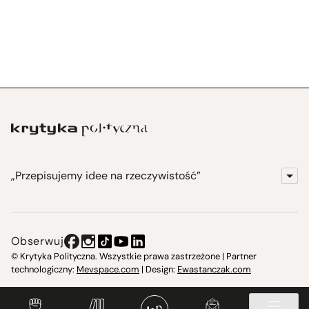
„Przepisujemy idee na rzeczywistość”
KrytykaPolityczna.pl
Wydawnictwo
Obserwuj
Instytut Krytyki Politycznej
© Krytyka Polityczna. Wszystkie prawa zastrzeżone | Partner
technologiczny:
Mevspace.com
| Design:
Ewastanczak.com
Jasna 10 Warszawa, Społeczna Instytucja Kultury
Świetlica w Cieszynie