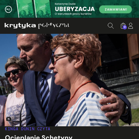
0
Grzegorz Schetyna pozuje z fankami. Fot. Jakub Szafrański
KINGA DUNIN CZYTA
Ocieplanie Schetyny