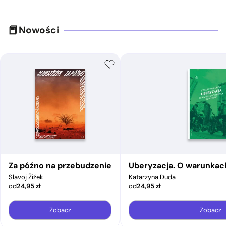
Nowości
Za późno na przebudzenie
Uberyzacja. O warunkac
Slavoj Žižek
Katarzyna Duda
od
24,95
zł
od
24,95
zł
Zobacz
Zobacz