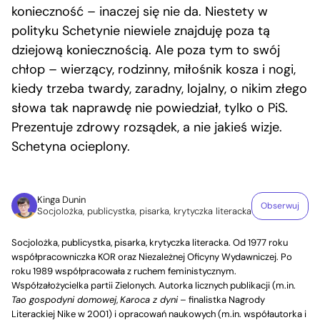
konieczność – inaczej się nie da. Niestety w
polityku Schetynie niewiele znajduję poza tą
dziejową koniecznością. Ale poza tym to swój
chłop – wierzący, rodzinny, miłośnik kosza i nogi,
kiedy trzeba twardy, zaradny, lojalny, o nikim złego
słowa tak naprawdę nie powiedział, tylko o PiS.
Prezentuje zdrowy rozsądek, a nie jakieś wizje.
Schetyna ocieplony.
Kinga Dunin
Obserwuj
Socjolożka, publicystka, pisarka, krytyczka literacka
Socjolożka, publicystka, pisarka, krytyczka literacka. Od 1977 roku
współpracowniczka KOR oraz Niezależnej Oficyny Wydawniczej. Po
roku 1989 współpracowała z ruchem feministycznym.
Współzałożycielka partii Zielonych. Autorka licznych publikacji (m.in.
Tao gospodyni domowej
,
Karoca z dyni
– finalistka Nagrody
Literackiej Nike w 2001) i opracowań naukowych (m.in. współautorka i