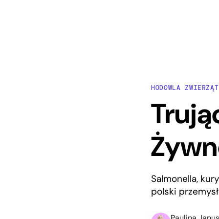
HODOWLA ZWIERZĄT
Trują
Żywno
Salmonella, kur
polski przemys
Paulina Janu