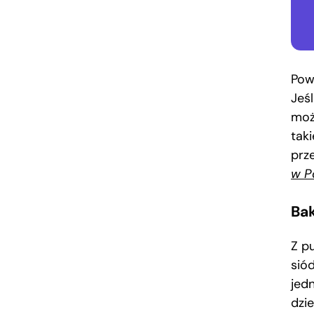
Pow
Jeśl
moż
tak
prz
w P
Bak
Z p
sió
jed
dzi