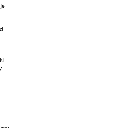
je
od
ki
ę
rawo