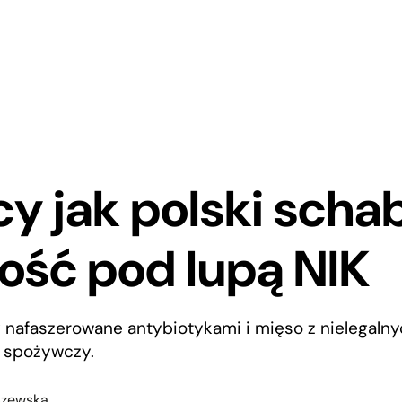
cy jak polski sch
ść pod lupą NIK
y nafaszerowane antybiotykami i mięso z nielegalny
ł spożywczy.
szewska