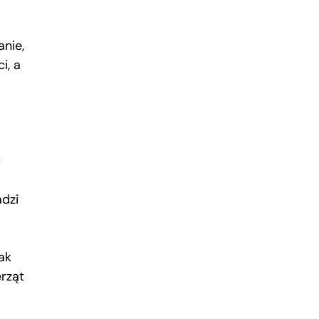
anie,
i, a
d
adzi
ak
rząt