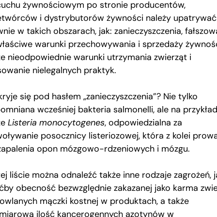
cuchu żywnościowym po stronie producentów,
etwórców i dystrybutorów żywności należy upatrywać
nie w takich obszarach, jak: zanieczyszczenia, fałszow
właściwe warunki przechowywania i sprzedaży żywnośc
że nieodpowiednie warunki utrzymania zwierząt i
sowanie nielegalnych praktyk.
kryje się pod hasłem „zanieczyszczenia”? Nie tylko
omniana wcześniej bakteria salmonelli, ale na przykła
że
Listeria monocytogenes
, odpowiedzialna za
oływanie posocznicy listeriozowej, która z kolei prow
zapalenia opon mózgowo-rdzeniowych i mózgu.
ej liście można odnaleźć także inne rodzaje zagrożeń, j
ćby obecność bezwzględnie zakazanej jako karma zwie
owlanych mączki kostnej w produktach, a także
miarową ilość kancerogennych azotynów w