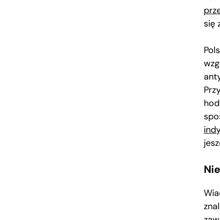
prz
się 
Pol
wzg
ant
Prz
hod
spo
indy
jes
Nie
Wia
znal
zawo