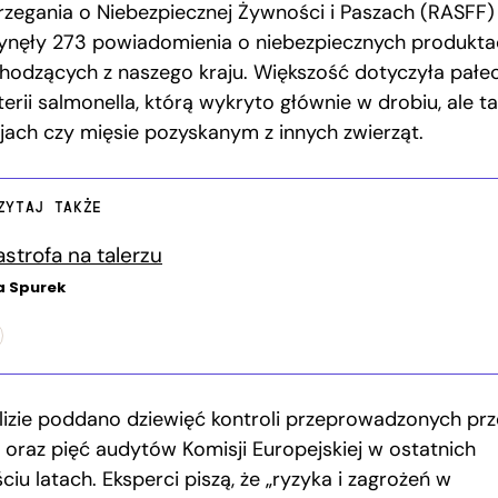
rzegania o Niebezpiecznej Żywności i Paszach (RASFF)
ynęły 273 powiadomienia o niebezpiecznych produkta
hodzących z naszego kraju. Większość dotyczyła pałec
erii salmonella, którą wykryto głównie w drobiu, ale t
ajach czy mięsie pozyskanym z innych zwierząt.
ZYTAJ TAKŻE
astrofa na talerzu
a Spurek
lizie poddano dziewięć kontroli przeprowadzonych prz
ę oraz pięć audytów Komisji Europejskiej w ostatnich
ciu latach. Eksperci piszą, że „ryzyka i zagrożeń w