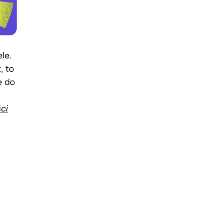
le.
, to
e do
ci