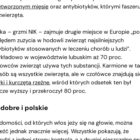
etworzonym mięsie
oraz antybiotyków, którymi faszeru
zwierzęta.
ska – grzmi NIK – zajmuje drugie miejsce w Europie „p
lędem zużycia w hodowli zwierząt najsilniejszych
ybiotyków stosowanych w leczeniu chorób u ludzi”.
ykładowo w województwie lubuskim aż 70 proc.
owców zwierząt używa tych substancji. Karmione w ta
sób są wszystkie zwierzęta, ale w czołówce znajdują si
ki i kurczęta rzeźne
, wśród których odsetek ten był
zcze wyższy i przekroczył 80 proc.
dobre i polskie
domości, od których włos jeży się na głowie, można
eźć jednak znacznie więcej. Wszystkie pokazują, że
dzi z jednej strony kontrola, a z drugiej nieszczelne p