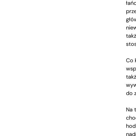
łań
prz
głów
nie
tak
sto
Co 
wsp
tak
wyw
do 
Na t
cho
hod
nad