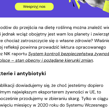
odów do przejścia na dietę roślinną można znaleźć wie
i jednak wciąż obojętny jest wam los planety i zwierząt
e chociaż zatroszczycie się o własne zdrowie? Właśni
iej refleksji powinna prowadzić lektura opracowanego
ez NIK raportu
System kontroli bezpieczeństwa żywnoś
olsce – stan obecny i pożądane kierunki zmian
.
terie i antybiotyki
ublikacji dowiadujemy się, że choć jesteśmy dopiero
dmym największym eksporterem żywności w UE, to
nocześnie przodujemy w zbieraniu skarg. Tylko w ciągu
ewięciu miesięcy w 2020 roku do Systemu Wczesnego