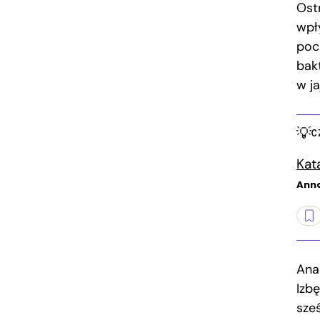
Ost
wpł
poc
bakt
w j
C
Kat
Ann
Ana
Izb
sześ