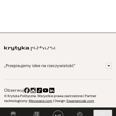
„Przepisujemy idee na rzeczywistość”
KrytykaPolityczna.pl
Wydawnictwo
Obserwuj
Instytut Krytyki Politycznej
© Krytyka Polityczna. Wszystkie prawa zastrzeżone | Partner
technologiczny:
Mevspace.com
| Design:
Ewastanczak.com
Jasna 10 Warszawa, Społeczna Instytucja Kultury
Świetlica w Cieszynie