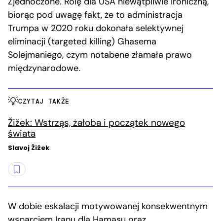
Zjednoczone. Rolę dla USA niewątpliwie ironiczną,
biorąc pod uwagę fakt, że to administracja
Trumpa w 2020 roku dokonała selektywnej
eliminacji (targeted killing) Ghasema
Solejmaniego, czym notabene złamała prawo
międzynarodowe.
CZYTAJ TAKŻE
Žižek: Wstrząs, żałoba i początek nowego
świata
Slavoj Žižek
W dobie eskalacji motywowanej konsekwentnym
wsparciem Iranu dla Hamasu oraz