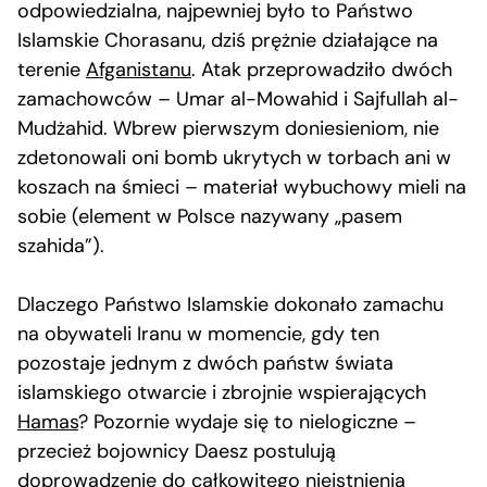
odpowiedzialna, najpewniej było to Państwo
Islamskie Chorasanu, dziś prężnie działające na
terenie
Afganistanu
. Atak przeprowadziło dwóch
zamachowców – Umar al-Mowahid i Sajfullah al-
Mudżahid. Wbrew pierwszym doniesieniom, nie
zdetonowali oni bomb ukrytych w torbach ani w
koszach na śmieci – materiał wybuchowy mieli na
sobie (element w Polsce nazywany „pasem
szahida”).
Dlaczego Państwo Islamskie dokonało zamachu
na obywateli Iranu w momencie, gdy ten
pozostaje jednym z dwóch państw świata
islamskiego otwarcie i zbrojnie wspierających
Hamas
? Pozornie wydaje się to nielogiczne –
przecież bojownicy Daesz postulują
doprowadzenie do całkowitego nieistnienia