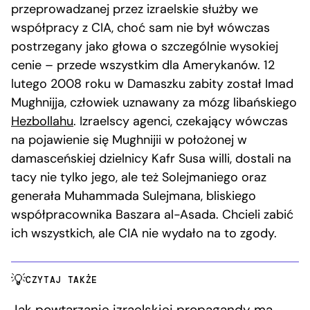
przeprowadzanej przez izraelskie służby we
współpracy z CIA, choć sam nie był wówczas
postrzegany jako głowa o szczególnie wysokiej
cenie – przede wszystkim dla Amerykanów. 12
lutego 2008 roku w Damaszku zabity został Imad
Mughnijja, człowiek uznawany za mózg libańskiego
Hezbollahu
. Izraelscy agenci, czekający wówczas
na pojawienie się Mughnijii w położonej w
damasceńskiej dzielnicy Kafr Susa willi, dostali na
tacy nie tylko jego, ale też Solejmaniego oraz
generała Muhammada Sulejmana, bliskiego
współpracownika Baszara al-Asada. Chcieli zabić
ich wszystkich, ale CIA nie wydało na to zgody.
CZYTAJ TAKŻE
Jak powtarzanie izraelskiej propagandy ma