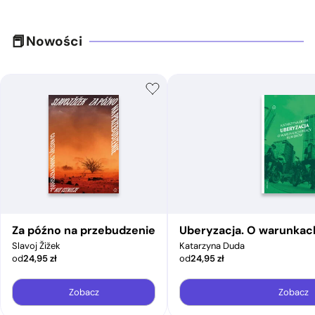
Nowości
Za późno na przebudzenie
Uberyzacja. O warunkac
Slavoj Žižek
Katarzyna Duda
od
24,95
zł
od
24,95
zł
Zobacz
Zobacz