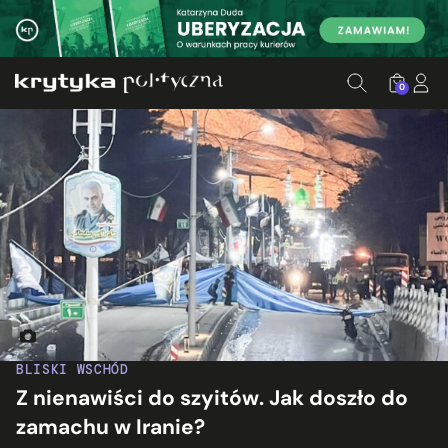
0
Miejsce zamachu w mieście Kerman w Iranie. Fot. Mehr News 
BLISKI WSCHÓD
Z nienawiści do szyitów. Jak doszło do
zamachu w Iranie?