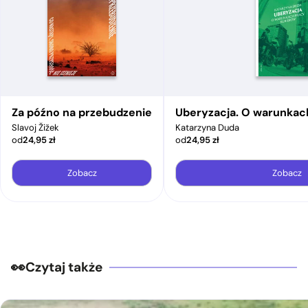
Za późno na przebudzenie
Uberyzacja. O warunkac
Slavoj Žižek
Katarzyna Duda
od
24,95
zł
od
24,95
zł
Zobacz
Zobacz
Czytaj także