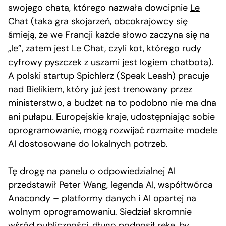
swojego chata, którego nazwała dowcipnie
Le
Chat
(taka gra skojarzeń, obcokrajowcy się
śmieją, że we Francji każde słowo zaczyna się na
„le”, zatem jest Le Chat, czyli kot, którego rudy
cyfrowy pyszczek z uszami jest logiem chatbota).
A polski startup Spichlerz (Speak Leash) pracuje
nad
Bielikiem
, który już jest trenowany przez
ministerstwo, a budżet na to podobno nie ma dna
ani pułapu. Europejskie kraje, udostępniając sobie
oprogramowanie, mogą rozwijać rozmaite modele
AI dostosowane do lokalnych potrzeb.
Tę drogę na panelu o odpowiedzialnej AI
przedstawił Peter Wang, legenda AI, współtwórca
Anacondy – platformy danych i AI opartej na
wolnym oprogramowaniu. Siedział skromnie
wśród publiczności, długo podnosił rękę, by