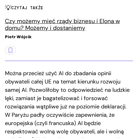
CZYTAJ TAKŻE
Czy możemy mieć rządy biznesu i Elona w
domu? Możemy i dostaniemy
Piotr Wójcik
Można przecież użyć AI do zbadania opinii
obywateli całej UE na temat kierunku rozwoju
samej AI. Pozwoliłoby to odpowiedzieć na ludzkie
lęki, zamiast je bagatelizować i forsować
rozwiązania wątpliwe już na poziomie deklaracji.
W Paryżu padły oczywiście zapewnienia, że
europejska (czyli francuska) AI będzie
respektować wolną wolę obywateli, ale i wolną