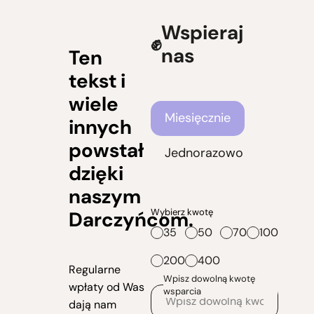
Wspieraj
nas
Ten
tekst i
wiele
Częstotliwość wsparcia
Miesięcznie
innych
powstał
Jednorazowo
dzięki
naszym
Wybierz kwotę
Darczyńcom.
35
50
70
100
200
400
Regularne
Wpisz dowolną kwotę
wpłaty od Was
wsparcia
dają nam