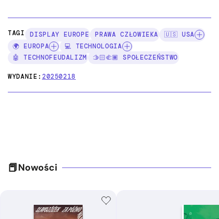
TAGI:
DISPLAY EUROPE
PRAWA CZŁOWIEKA
🇺🇸 USA
🌍 EUROPA
💻 TECHNOLOGIA
🤖 TECHNOFEUDALIZM
🫱🏻‍🫲🏾 SPOŁECZEŃSTWO
WYDANIE:
20250218
Nowości