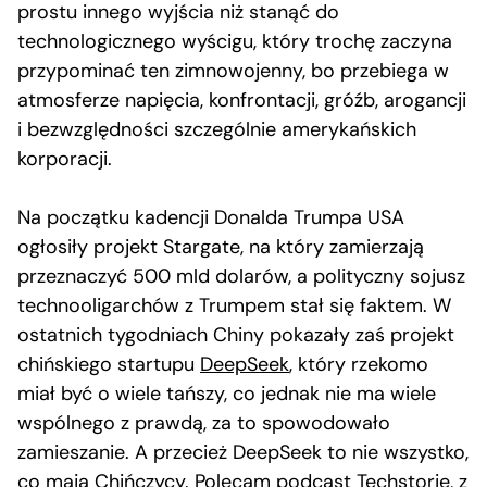
prostu innego wyjścia niż stanąć do
technologicznego wyścigu, który trochę zaczyna
przypominać ten zimnowojenny, bo przebiega w
atmosferze napięcia, konfrontacji, gróźb, arogancji
i bezwzględności szczególnie amerykańskich
korporacji.
Na początku kadencji Donalda Trumpa USA
ogłosiły projekt Stargate, na który zamierzają
przeznaczyć 500 mld dolarów, a polityczny sojusz
technooligarchów z Trumpem stał się faktem. W
ostatnich tygodniach Chiny pokazały zaś projekt
chińskiego startupu
DeepSeek
, który rzekomo
miał być o wiele tańszy, co jednak nie ma wiele
wspólnego z prawdą, za to spowodowało
zamieszanie. A przecież DeepSeek to nie wszystko,
co mają Chińczycy. Polecam
podcast Techstorie
, z