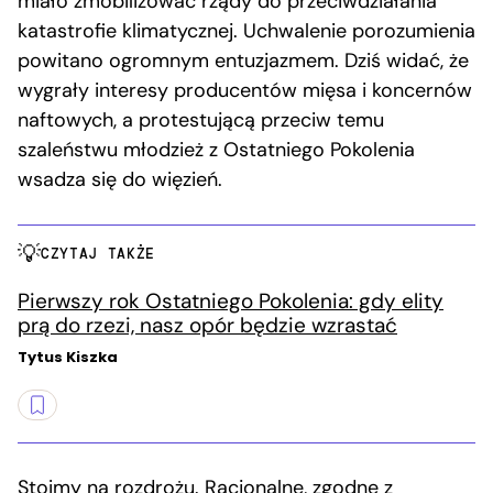
miało zmobilizować rządy do przeciwdziałania
katastrofie klimatycznej. Uchwalenie porozumienia
powitano ogromnym entuzjazmem. Dziś widać, że
wygrały interesy producentów mięsa i koncernów
naftowych, a protestującą przeciw temu
szaleństwu młodzież z Ostatniego Pokolenia
wsadza się do więzień.
CZYTAJ TAKŻE
Pierwszy rok Ostatniego Pokolenia: gdy elity
prą do rzezi, nasz opór będzie wzrastać
Tytus Kiszka
Stoimy na rozdrożu. Racjonalne, zgodne z