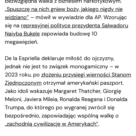
bezwzględna walka z biznesem narkotykowym.
„Spuszczę na nich gniew boży, jakiego nigdy nie
widziano”
– mówił w wywiadzie dla AP. Wzorując
się na
represyjnej polityce prezydenta Salwadoru
Naiyba Bukele
zapowiada budowę 10
megawięzień.
De la Espriella deklaruje miłość do ojczyzny,
jednak nie jest to związek monogamiczny – w
2023 roku, po
złożeniu przysięgi wierności Stanom
Zjednoczonym
otrzymał amerykański paszport.
Jako idoli wskazuje Margaret Thatcher, Giorgię
Meloni, Javiera Mileia, Ronalda Reagana i Donalda
Trumpa, do którego po wygranej zwrócił się
bezpośrednio, zapowiadając wspólną walkę o
„zachodnią cywilizację w Amerykach”
.