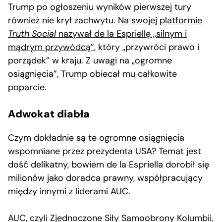
Trump po ogłoszeniu wyników pierwszej tury
również nie krył zachwytu.
Na swojej platformie
Truth Social
nazywał de la Espriellę „silnym i
mądrym przywódcą”
, który „przywróci prawo i
porządek” w kraju. Z uwagi na „ogromne
osiągnięcia”, Trump obiecał mu całkowite
poparcie.
Adwokat diabła
Czym dokładnie są te ogromne osiągnięcia
wspomniane przez prezydenta USA? Temat jest
dość delikatny, bowiem de la Espriella dorobił się
milionów jako doradca prawny, współpracujący
między innymi z liderami AUC
.
AUC, czyli Zjednoczone Siły Samoobrony Kolumbii,