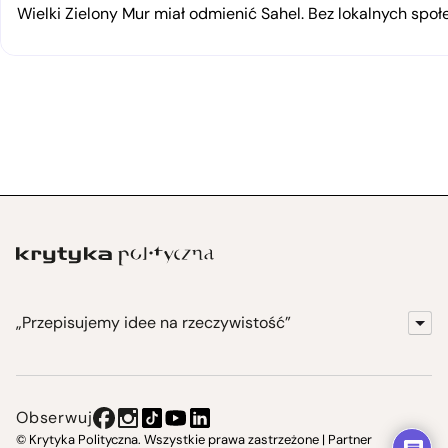
Wielki Zielony Mur miał odmienić Sahel. Bez lokalnych spo
„Przepisujemy idee na rzeczywistość”
KrytykaPolityczna.pl
Wydawnictwo
Obserwuj
Instytut Krytyki Politycznej
© Krytyka Polityczna. Wszystkie prawa zastrzeżone | Partner