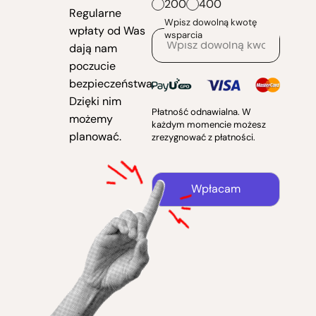
200
400
Regularne
Wpisz dowolną kwotę
wpłaty od Was
wsparcia
dają nam
poczucie
bezpieczeństwa.
Dzięki nim
Płatność odnawialna. W
możemy
każdym momencie możesz
planować.
zrezygnować z płatności.
Wpłacam