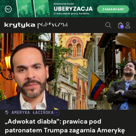
0
🌎 AMERYKA ŁACIŃSKA
„Adwokat diabła”: prawica pod
patronatem Trumpa zagarnia Amerykę