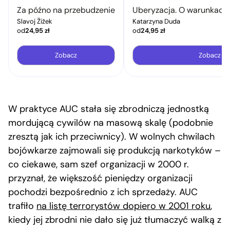
Za późno na przebudzenie
Uberyzacja. O warunkach 
Slavoj Žižek
Katarzyna Duda
od
24,95
zł
od
24,95
zł
Zobacz
Zobacz
W praktyce AUC stała się zbrodniczą jednostką
mordującą cywilów na masową skalę (podobnie
zresztą jak ich przeciwnicy). W wolnych chwilach
bojówkarze zajmowali się produkcją narkotyków –
co ciekawe, sam szef organizacji w 2000 r.
przyznał, że większość pieniędzy organizacji
pochodzi bezpośrednio z ich sprzedaży. AUC
trafiło
na listę terrorystów dopiero w 2001 roku
,
kiedy jej zbrodni nie dało się już tłumaczyć walką z