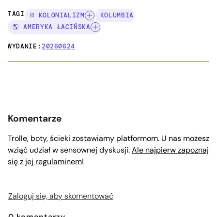
TAGI:
⛓️ KOLONIALIZM
KOLUMBIA
🌎 AMERYKA ŁACIŃSKA
WYDANIE:
20260624
Komentarze
Trolle, boty, ścieki zostawiamy platformom. U nas możesz
wziąć udział w sensownej dyskusji.
Ale najpierw zapoznaj
się z jej regulaminem!
Zaloguj się, aby skomentować
0
komentarzy