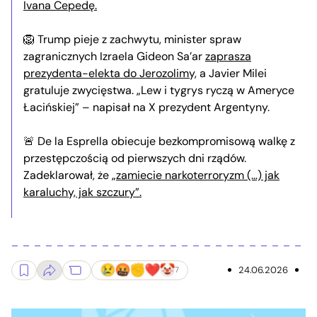
Ivana Cepedę.
🦁 Trump pieje z zachwytu, minister spraw
zagranicznych Izraela Gideon Sa’ar
zaprasza
prezydenta-elekta do Jerozolimy,
a Javier Milei
gratuluje zwycięstwa. „Lew i tygrys ryczą w Ameryce
Łacińskiej” – napisał na X prezydent Argentyny.
🚨 De la Esprella obiecuje bezkompromisową walkę z
przestępczością od pierwszych dni rządów.
Zadeklarował, że „
zamiecie narkoterroryzm (…) jak
karaluchy, jak szczury”
.
24.06.2026
7