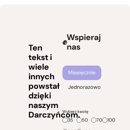
Wspieraj
nas
Ten
tekst i
wiele
Częstotliwość wsparcia
Miesięcznie
innych
powstał
Jednorazowo
dzięki
naszym
Wybierz kwotę
Darczyńcom.
35
50
70
100