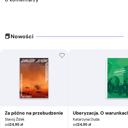
Nowości
Za późno na przebudzenie
Uberyzacja. O warunkac
Slavoj Žižek
Katarzyna Duda
od
24,95
zł
od
24,95
zł