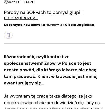
CZYTAJ TAKŻE
Porody na SOR-ach to pomysł głupi i
niebezpieczny
Katarzyna Kowalewska
rozmawia z
Gizelą Jagielską
Różnorodność, czyli kontakt ze
społeczeństwem? Znów, w Polsce to jest
często powód, dla którego lekarze nie chcą
tam pracować. Klient w krawacie jest mniej
awanturujący się…
Ja wybrałam tę pracę także dlatego, że jako
obcokrajowiec chciałam dowiedzieć się, jacy są