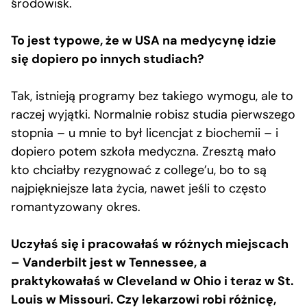
środowisk.
To jest typowe, że w USA na medycynę idzie
się dopiero po innych studiach?
Tak, istnieją programy bez takiego wymogu, ale to
raczej wyjątki. Normalnie robisz studia pierwszego
stopnia – u mnie to był licencjat z biochemii – i
dopiero potem szkoła medyczna. Zresztą mało
kto chciałby rezygnować z college’u, bo to są
najpiękniejsze lata życia, nawet jeśli to często
romantyzowany okres.
Uczyłaś się i pracowałaś w różnych miejscach
– Vanderbilt jest w Tennessee, a
praktykowałaś w Cleveland w Ohio i teraz w St.
Louis w Missouri. Czy lekarzowi robi różnicę,