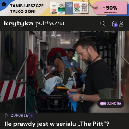
0
ROZMOWA
Kadr z trailera serialu The Pitt. Fot. HBO MAX Polska/ You
🩺 ZDROWIE
Ile prawdy jest w serialu „The Pitt”?