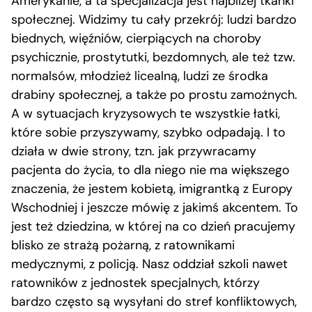
Amerykanie, a ta specjalizacja jest najbliżej tkanki
społecznej. Widzimy tu cały przekrój: ludzi bardzo
biednych, więźniów, cierpiących na choroby
psychicznie, prostytutki, bezdomnych, ale też tzw.
normalsów, młodzież licealną, ludzi ze środka
drabiny społecznej, a także po prostu zamożnych.
A w sytuacjach kryzysowych te wszystkie łatki,
które sobie przyszywamy, szybko odpadają. I to
działa w dwie strony, tzn. jak przywracamy
pacjenta do życia, to dla niego nie ma większego
znaczenia, że jestem kobietą, imigrantką z Europy
Wschodniej i jeszcze mówię z jakimś akcentem. To
jest też dziedzina, w której na co dzień pracujemy
blisko ze strażą pożarną, z ratownikami
medycznymi, z policją. Nasz oddział szkoli nawet
ratowników z jednostek specjalnych, którzy
bardzo często są wysyłani do stref konfliktowych,