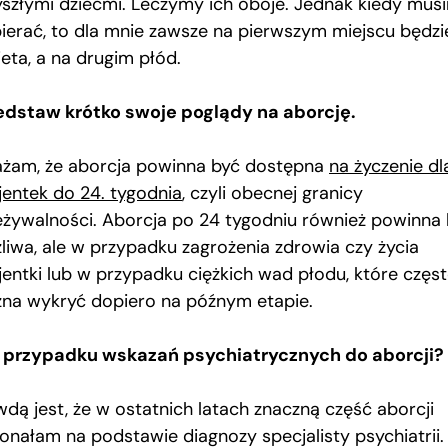
yszłymi dziećmi. Leczymy ich oboje. Jednak kiedy mus
ierać, to dla mnie zawsze na pierwszym miejscu będzi
eta, a na drugim płód.
edstaw krótko swoje poglądy na aborcję.
żam, że aborcja powinna być dostępna
na życzenie dl
jentek do 24. tygodnia
, czyli obecnej granicy
eżywalności. Aborcja po 24 tygodniu również powinna
liwa, ale w przypadku zagrożenia zdrowia czy życia
jentki lub w przypadku ciężkich wad płodu, które częs
na wykryć dopiero na późnym etapie.
 przypadku wskazań psychiatrycznych do aborcji?
wdą jest, że w ostatnich latach znaczną część aborcji
onałam na podstawie diagnozy specjalisty psychiatrii.