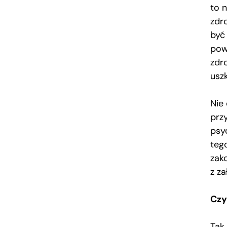
to n
zdro
być
pow
zdro
usz
Nie
prz
psy
teg
zak
z za
Czy
Tak,