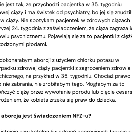
ie jest tak, że przychodzi pacjentka w 35. tygodniu
wej ciąży i ma świstek od psychiatry, bo jej się znudzi
 w ciąży. Nie spotykam pacjentek w zdrowych ciążach
yżej 24. tygodnia z zaświadczeniem, że ciąża zagraża i
wiu psychicznemu. Pojawiają się za to pacjentki z cięż
kodzonymi płodami.
 dokonałabym aborcji z użyciem chlorku potasu w
ypadku zdrowej ciąży pacjentki z zagrożeniem zdrowia
chicznego, na przykład w 35. tygodniu. Chociaż prawo
o nie zabrania, nie zrobiłabym tego. Mogłabym za to
ończyć ciążę przez wywołanie porodu lub cięcie cesars
łożeniem, że kobieta zrzeka się praw do dziecka.
 aborcja jest świadczeniem NFZ-u?
 istnieje cały katalog świadczeń aborcyjnych, łącznie z