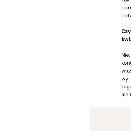
por
pot
Czy
świ
Nie
kon
wła
wyr
zag
ale 