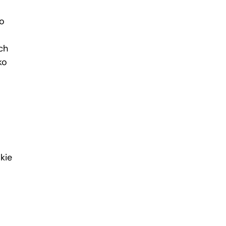
ło
ch
ko
kie