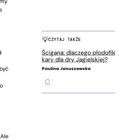
imy
e
CZYTAJ TAKŻE
a
Ścigana: dlaczego płodofile chcą
kary dla dry Jagielskiej?
 być
Paulina Januszewska
to
 Ale