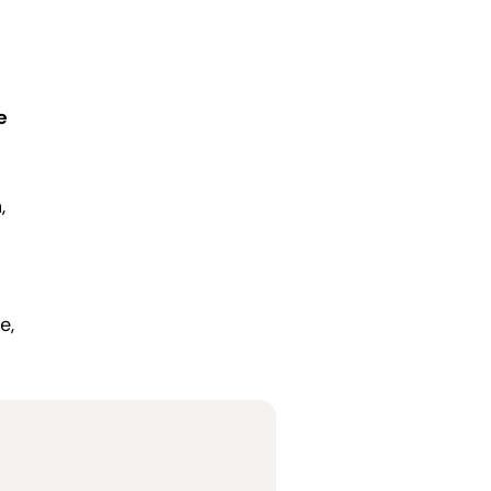
e
,
e,