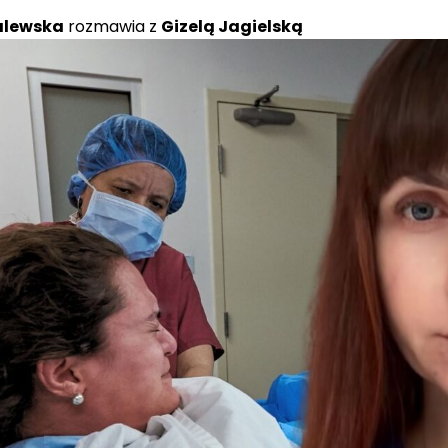
alewska
rozmawia z
Gizelą Jagielską