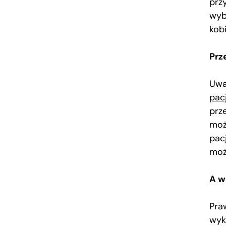
prz
wyb
kobi
Prz
Uwa
pac
prz
moż
pac
moż
A w
Pra
wyk