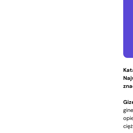
Kat
Naj
zna
Giz
gine
opi
cięż