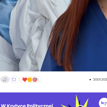
P
20.01.20
7