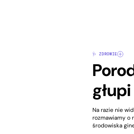
🩺 ZDROWIE
Poro
głupi
Na razie nie wi
rozmawiamy o r
środowiska gine