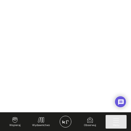
Spotkajmy się
Regulamin
Prywatność i Cookies
Twoje konto
✊ Wspieraj
Wspieraj
Wydawnictwo
Obserwuj
Menu