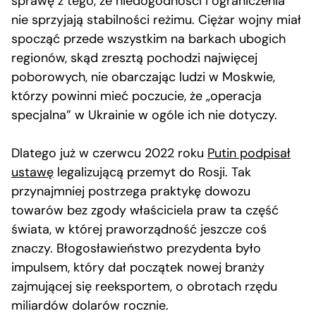
sprawę z tego, że niedogodności i ograniczenia
nie sprzyjają stabilności reżimu. Ciężar wojny miał
spocząć przede wszystkim na barkach ubogich
regionów, skąd zresztą pochodzi najwięcej
poborowych, nie obarczając ludzi w Moskwie,
którzy powinni mieć poczucie, że „operacja
specjalna” w Ukrainie w ogóle ich nie dotyczy.
Dlatego już w czerwcu 2022 roku
Putin podpisał
ustawę
legalizującą przemyt do Rosji. Tak
przynajmniej postrzega praktykę dowozu
towarów bez zgody właściciela praw ta część
świata, w której praworządność jeszcze coś
znaczy. Błogosławieństwo prezydenta było
impulsem, który dał początek nowej branży
zajmującej się reeksportem, o obrotach rzędu
miliardów dolarów rocznie.