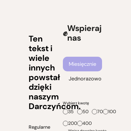
Wspieraj
nas
Ten
tekst i
wiele
Częstotliwość wsparcia
Miesięcznie
innych
powstał
Jednorazowo
dzięki
naszym
Wybierz kwotę
Darczyńcom.
35
50
70
100
200
400
Regularne
Wpisz dowolną kwotę