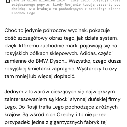
Dane za okres wrzesień 2024 – luty 2025. Obejmują okres
zwiększonego popytu, kiedy Rosjanie kupują prezenty pod
choinkę. Nie brakuje tu pochodzących z czeskiego Kladna
klocków Lego.
Choć to jedynie półroczny wycinek, pokazuje
dość szczegółowy obraz tego, jak działa system,
dzięki któremu zachodnie marki pojawiają się na
rosyjskich półkach sklepowych. Adidas, części
zamienne do BMW, Dyson… Wszystko, czego dusza
rosyjskiej śmietanki zapragnie. Wystarczy tu czy
tam mniej lub więcej dopłacić.
Jednym z towarów cieszących się największym
zainteresowaniem są klocki słynnej duńskiej firmy
Lego. Do Rosji trafia Lego pochodzące z różnych
krajów. Są wśród nich Czechy, i to nie przez
przypadek: jedna z gigantycznych fabryk tej