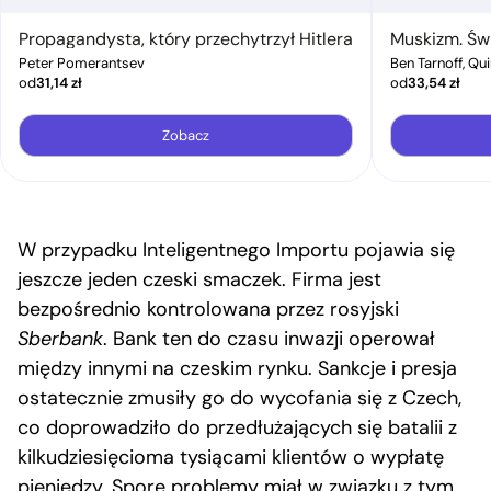
Propagandysta, który przechytrzył Hitlera
Muskizm. Św
Peter Pomerantsev
Ben Tarnoff, Qu
od
31,14
zł
od
33,54
zł
Zobacz
W przypadku Inteligentnego Importu
pojawia się
jeszcze jeden czeski smaczek. Firma jest
bezpośrednio kontrolowana przez rosyjski
Sberbank
. Bank ten do czasu inwazji operował
między innymi na czeskim rynku. Sankcje i presja
ostatecznie zmusiły go do wycofania się z Czech,
co doprowadziło do przedłużających się batalii z
kilkudziesięcioma tysiącami klientów o wypłatę
pieniędzy. Spore problemy miał w związku z tym