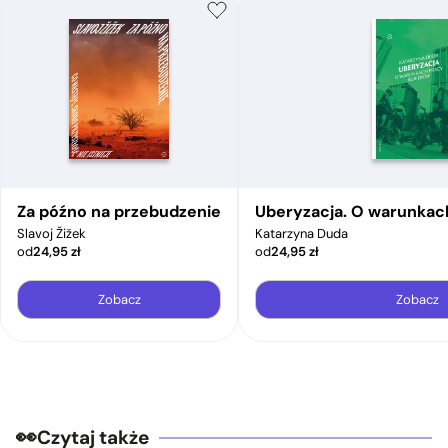
Za późno na przebudzenie
Uberyzacja. O warunkac
Slavoj Žižek
Katarzyna Duda
od
24,95
zł
od
24,95
zł
Zobacz
Zobacz
Czytaj także