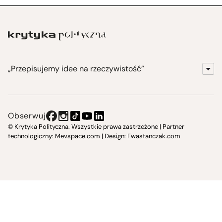
„Przepisujemy idee na rzeczywistość”
KrytykaPolityczna.pl
Wydawnictwo
Obserwuj
Instytut Krytyki Politycznej
© Krytyka Polityczna. Wszystkie prawa zastrzeżone | Partner
technologiczny:
Mevspace.com
| Design:
Ewastanczak.com
Jasna 10 Warszawa, Społeczna Instytucja Kultury
Świetlica w Cieszynie
Prześniona. Księgarnio-kawiarnia
O nas i kontakt