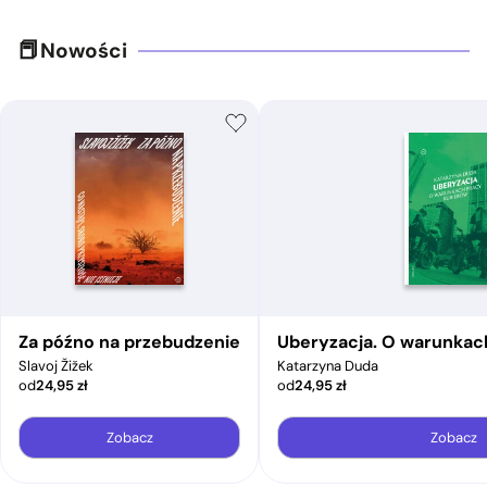
Nowości
Za późno na przebudzenie
Uberyzacja. O warunkac
Slavoj Žižek
Katarzyna Duda
od
24,95
zł
od
24,95
zł
Zobacz
Zobacz