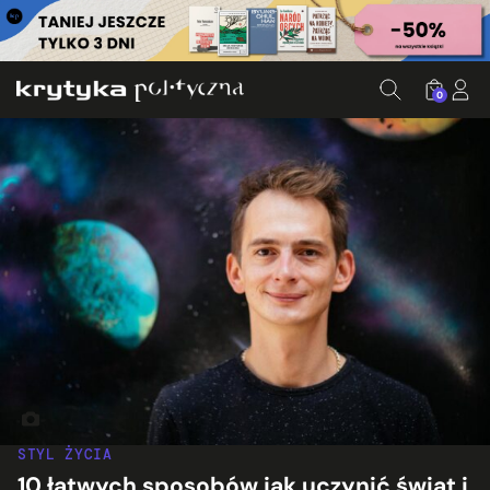
0
Jaś Kapela. Fot. Albert Zawada
STYL ŻYCIA
10 łatwych sposobów jak uczynić świat i