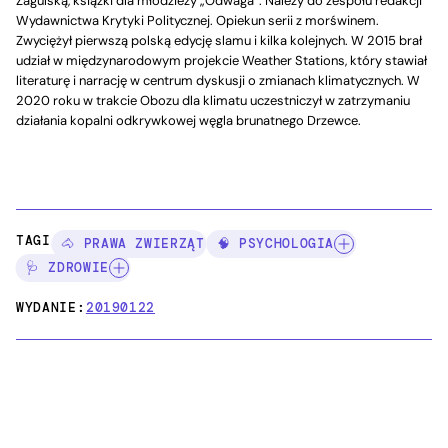
Zagulską, książki dla młodzieży „Odwaga”. Należy do zespołu redakcji
Wydawnictwa Krytyki Politycznej. Opiekun serii z morświnem.
Zwyciężył pierwszą polską edycję slamu i kilka kolejnych. W 2015 brał
udział w międzynarodowym projekcie Weather Stations, który stawiał
literaturę i narrację w centrum dyskusji o zmianach klimatycznych. W
2020 roku w trakcie Obozu dla klimatu uczestniczył w zatrzymaniu
działania kopalni odkrywkowej węgla brunatnego Drzewce.
TAGI:
🐴 PRAWA ZWIERZĄT
🧠 PSYCHOLOGIA
🩺 ZDROWIE
WYDANIE:
20190122