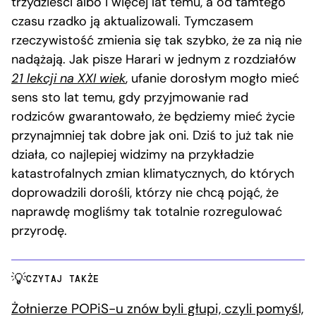
trzydzieści albo i więcej lat temu, a od tamtego
czasu rzadko ją aktualizowali. Tymczasem
rzeczywistość zmienia się tak szybko, że za nią nie
nadążają. Jak pisze Harari w jednym z rozdziałów
21 lekcji na XXI wiek
, ufanie dorosłym mogło mieć
sens sto lat temu, gdy przyjmowanie rad
rodziców gwarantowało, że będziemy mieć życie
przynajmniej tak dobre jak oni. Dziś to już tak nie
działa, co najlepiej widzimy na przykładzie
katastrofalnych zmian klimatycznych, do których
doprowadzili dorośli, którzy nie chcą pojąć, że
naprawdę mogliśmy tak totalnie rozregulować
przyrodę.
CZYTAJ TAKŻE
Żołnierze POPiS-u znów byli głupi, czyli pomyśl,