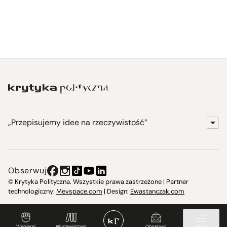
„Przepisujemy idee na rzeczywistość”
KrytykaPolityczna.pl
Wydawnictwo
Obserwuj
Instytut Krytyki Politycznej
© Krytyka Polityczna. Wszystkie prawa zastrzeżone | Partner
technologiczny:
Mevspace.com
| Design:
Ewastanczak.com
Jasna 10 Warszawa, Społeczna Instytucja Kultury
Świetlica w Cieszynie
Wspieraj
Wydawnictwo
Obserwuj
Menu