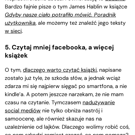
Bardzo fajnie pisze o tym James Hablin w książce
Gdyby nasze ciało potrafiło mówić. Poradnik
użytkownika
, ale możemy też znaleźć jego teksty
w sieci
.
5. Czytaj mniej facebooka, a więcej
książek
O tym,
dlaczego warto czytać książki
, napisane
zostało już tyle, że szkoda słów, a jednak wciąż
zdarza mi się najpierw sięgać po smartfona, a nie
kindle’a. A potem jeszcze narzekam, że nie mam
czasu na czytanie. Tymczasem
nadużywanie
social mediów
nie tylko obniża nastrój i
samoocenę, ale również skazuje nas na
uzależnienie od lajków. Dlaczego wolimy robić coś,
co nam szkodzi zamiast czegoś, co nam pomaga?