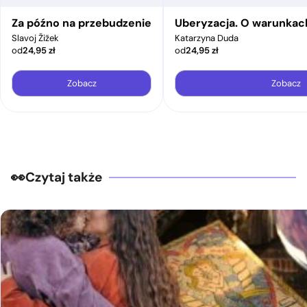
Za późno na przebudzenie
Uberyzacja. O warunkac
Slavoj Žižek
Katarzyna Duda
od
24,95
zł
od
24,95
zł
Zobacz
Zobacz
Czytaj także