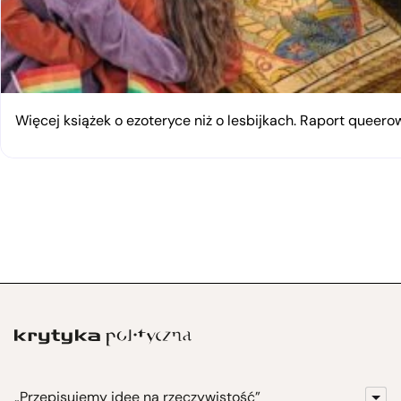
Więcej książek o ezoteryce niż o lesbijkach. Raport queerow
„Przepisujemy idee na rzeczywistość”