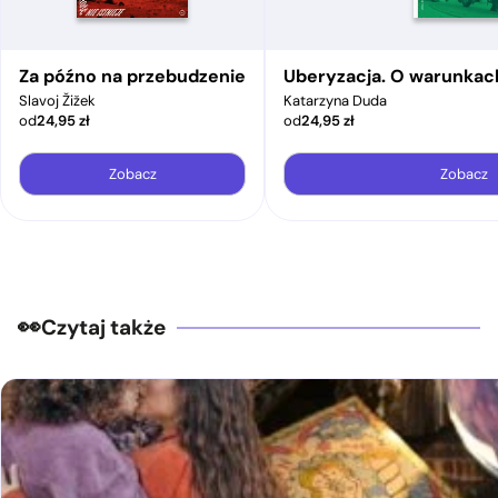
Za późno na przebudzenie
Uberyzacja. O warunkac
Slavoj Žižek
Katarzyna Duda
od
24,95
zł
od
24,95
zł
Zobacz
Zobacz
Czytaj także