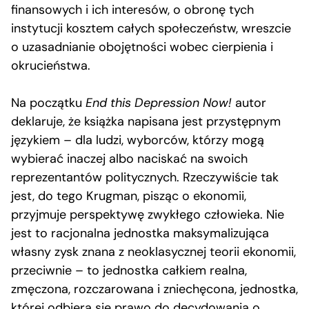
finansowych i ich interesów, o obronę tych
instytucji kosztem całych społeczeństw, wreszcie
o uzasadnianie obojętności wobec cierpienia i
okrucieństwa.
Na początku
End this Depression Now!
autor
deklaruje, że książka napisana jest przystępnym
językiem – dla ludzi, wyborców, którzy mogą
wybierać inaczej albo naciskać na swoich
reprezentantów politycznych. Rzeczywiście tak
jest, do tego Krugman, pisząc o ekonomii,
przyjmuje perspektywę zwykłego człowieka. Nie
jest to racjonalna jednostka maksymalizująca
własny zysk znana z neoklasycznej teorii ekonomii,
przeciwnie – to jednostka całkiem realna,
zmęczona, rozczarowana i zniechęcona, jednostka,
której odbiera się prawo do decydowania o