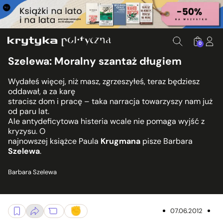
0
Szelewa: Moralny szantaż długiem
Wydałeś więcej, niż masz, zgrzeszyłeś, teraz będziesz
oddawał, a za karę
stracisz dom i pracę – taka narracja towarzyszy nam już
od paru lat.
Ale antydeficytowa histeria wcale nie pomaga wyjść z
kryzysu. O
najnowszej książce Paula
Krugmana
pisze Barbara
Szelewa
.
Barbara Szelewa
07.06.2012