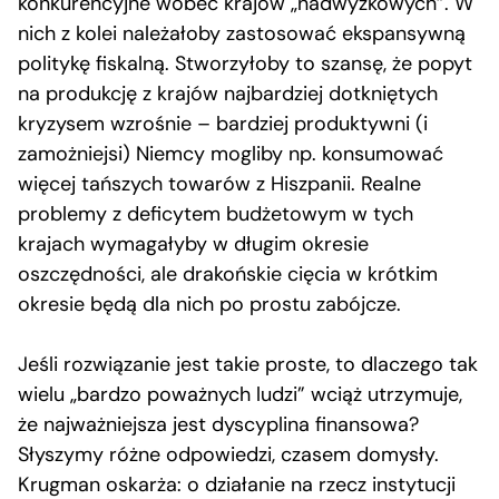
konkurencyjne wobec krajów „nadwyżkowych”. W
nich z kolei należałoby zastosować ekspansywną
politykę fiskalną. Stworzyłoby to szansę, że popyt
na produkcję z krajów najbardziej dotkniętych
kryzysem wzrośnie – bardziej produktywni (i
zamożniejsi) Niemcy mogliby np. konsumować
więcej tańszych towarów z Hiszpanii. Realne
problemy z deficytem budżetowym w tych
krajach wymagałyby w długim okresie
oszczędności, ale drakońskie cięcia w krótkim
okresie będą dla nich po prostu zabójcze.
Jeśli rozwiązanie jest takie proste, to dlaczego tak
wielu „bardzo poważnych ludzi” wciąż utrzymuje,
że najważniejsza jest dyscyplina finansowa?
Słyszymy różne odpowiedzi, czasem domysły.
Krugman oskarża: o działanie na rzecz instytucji