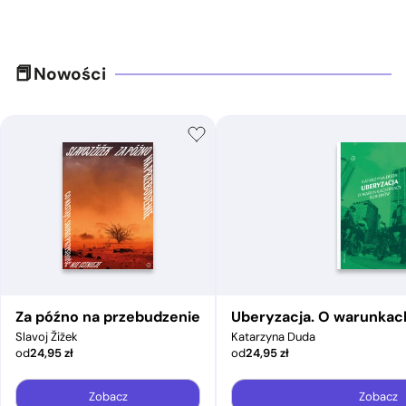
Nowości
Za późno na przebudzenie
Uberyzacja. O warunkac
Slavoj Žižek
Katarzyna Duda
od
24,95
zł
od
24,95
zł
Zobacz
Zobacz