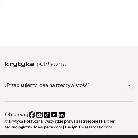
„Przepisujemy idee na rzeczywistość”
KrytykaPolityczna.pl
Wydawnictwo
Obserwuj
Instytut Krytyki Politycznej
© Krytyka Polityczna. Wszystkie prawa zastrzeżone | Partner
technologiczny:
Mevspace.com
| Design:
Ewastanczak.com
Jasna 10 Warszawa, Społeczna Instytucja Kultury