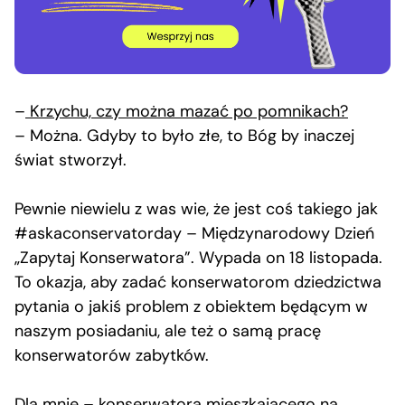
–
Krzychu, czy można mazać po pomnikach?
– Można. Gdyby to było złe, to Bóg by inaczej
świat stworzył.
Pewnie niewielu z was wie, że jest coś takiego jak
#askaconservatorday – Międzynarodowy Dzień
„Zapytaj Konserwatora”. Wypada on 18 listopada.
To okazja, aby zadać konserwatorom dziedzictwa
pytania o jakiś problem z obiektem będącym w
naszym posiadaniu, ale też o samą pracę
konserwatorów zabytków.
Dla mnie – konserwatora mieszkającego na