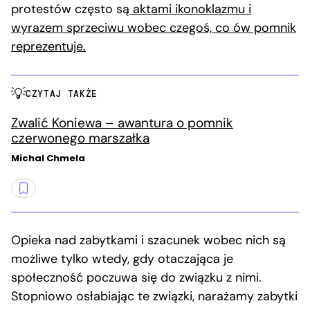
protestów często są
aktami ikonoklazmu i
wyrazem sprzeciwu wobec czegoś, co ów pomnik
reprezentuje.
CZYTAJ TAKŻE
Zwalić Koniewa – awantura o pomnik
czerwonego marszałka
Michal Chmela
Opieka nad zabytkami i szacunek wobec nich są
możliwe tylko wtedy, gdy otaczająca je
społeczność poczuwa się do związku z nimi.
Stopniowo osłabiając te związki, narażamy zabytki