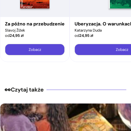
Za późno na przebudzenie
Uberyzacja. O warunkac
Slavoj Žižek
Katarzyna Duda
od
24,95
zł
od
24,95
zł
Zobacz
Zobacz
Czytaj także