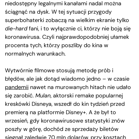
niedostępny legalnymi kanałami nadal można
ściągnąć na dysk. W tej sytuacji przygody
superbohaterki zobaczą na wielkim ekranie tylko
die-hard
fani, i to wyłącznie ci, którzy nie boją się
koronawirusa. Czyli najprawdopodobniej ułamek
procenta tych, którzy poszliby do kina w
normalnych warunkach.
Wytwórnie filmowe stosują metodę prób i
błędów, ale jak dotąd wiadomo jedno – w czasie
pandemii
nawet na murowanych hitach nie udało
się zarobić.
Mulan
, aktorski remake popularnej
kreskówki Disneya, wszedł do kin tydzień przed
premierą na platformie Disney+. A że był to
wrzesień, gdy koronawirusowe statystyki znów
poszły w górę, dochód ze sprzedaży biletów
sięgnął zaledwie 70 mln dolarów, przy kosztach