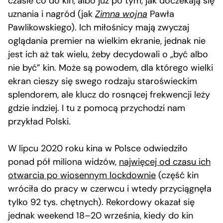
czasie co do kin, albo już po tym, jak doczekają się
uznania i nagród (jak
Zimna wojna
Pawła
Pawlikowskiego). Ich miłośnicy mają zwyczaj
oglądania premier na wielkim ekranie, jednak nie
jest ich aż tak wielu, żeby decydowali o „być albo
nie być” kin. Może są powodem, dla którego wielki
ekran cieszy się swego rodzaju staroświeckim
splendorem, ale klucz do rosnącej frekwencji leży
gdzie indziej. I tu z pomocą przychodzi nam
przykład Polski.
W lipcu 2020 roku kina w Polsce odwiedziło
ponad pół miliona widzów,
najwięcej od czasu ich
otwarcia po wiosennym lockdownie
(część kin
wróciła do pracy w czerwcu i wtedy przyciągnęła
tylko 92 tys. chętnych). Rekordowy okazał się
jednak weekend 18–20 września, kiedy do kin