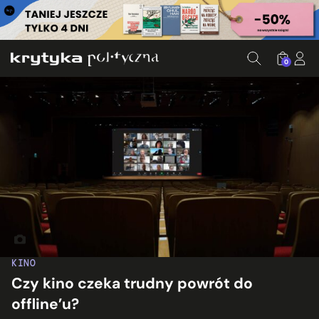
0
Fot. SnappyGoat.com. Ed. KP
KINO
Czy kino czeka trudny powrót do
offline’u?