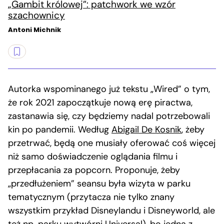
„Gambit królowej”: patchwork we wzór
szachownicy
Antoni Michnik
Autorka wspominanego już tekstu „Wired” o tym,
że rok 2021 zapoczątkuje nową erę piractwa,
zastanawia się, czy będziemy nadal potrzebowali
kin po pandemii. Według
Abigail De Kosnik
, żeby
przetrwać, będą one musiały oferować coś więcej
niż samo doświadczenie oglądania filmu i
przepłacania za popcorn. Proponuje, żeby
„przedłużeniem” seansu była wizyta w parku
tematycznym (przytacza nie tylko znany
wszystkim przykład Disneylandu i Disneyworld, ale
też np. parku wytwórni Universal), bo jedną z