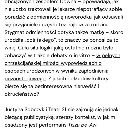
obciążonych zespołem Downa – opowiadają, jak
nieludzko traktowali je lekarze niepotrafiący sobie
poradzić z odmiennością noworodka, jak odsuwali
się przyjaciele i często też najbliższa rodzina.
Stygmat odmienności dotyka także matkę – skoro
urodziła „coś takiego”, to znaczy, że ponosi za to
winę. Cała siła logiki, jaką ostatnio można było
zobaczyć w trakcie debaty o in vitro –
w pełnych
chrześcijańskiej miłości wypowiedziach o
osobach urodzonych w wyniku zapłodnienia
pozaustrojowego
. Z jakich pokładów kultury
bierze się ta bezinteresowna nienawiść i
okrucieństwo?
Justyna Sobczyk i Teatr 21 nie zajmują się jednak
bieżącą publicystyką, szerszy kontekst, w jakim
osadzony jest performans
Tisza be-Aw
,