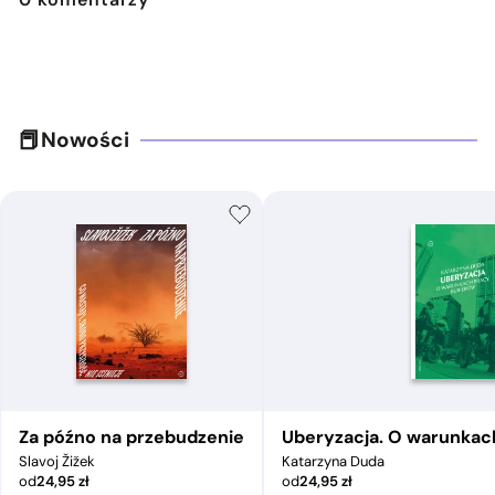
Nowości
Za późno na przebudzenie
Uberyzacja. O warunkac
Slavoj Žižek
Katarzyna Duda
od
24,95
zł
od
24,95
zł