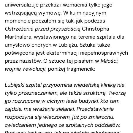
uniwersalizuje przekaz i wzmacnia tylko jego
wstrząsającą wymowę. W kulminacyjnym
momencie poczułem się tak, jak podczas
Ostrzeżenia przed przyszłością
Christopha
Marthalera, wystawionego na terenie szpitala dla
umysłowo chorych w Lubiążu. Sztuka także
poświęcona jest eksterminacji niepełnosprawnych
przez nazistów. O sztuce tej pisałem w
Miłości,
wojnie, rewolucji
, poniżej fragmencik:
Lubiąski szpital przypomina wiedeńską klinikę nie
tylko przeznaczeniem, ale także strukturą. Tworzą
go rozrzucone w cichym lesie budynki, kto tam
zajdzie, ma wrażenie sielanki. Przedstawienie
rozpoczyna się wieczorem, już po zmierzchu,
zwiedzaniem jednego ze szpitalnych oddziałów.
Budynek jest pusty, jak po właśnie zakończonej