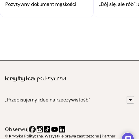
Pozytywny dokument męskości
„Bój się, ale rób
„Przepisujemy idee na rzeczywistość”
KrytykaPolityczna.pl
Wydawnictwo
Obserwuj
Instytut Krytyki Politycznej
© Krytyka Polityczna. Wszystkie prawa zastrzeżone | Partner