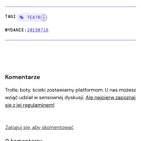
TAGI:
🎭 TEATR
WYDANIE:
20150716
Komentarze
Trolle, boty, ścieki zostawiamy platformom. U nas możesz
wziąć udział w sensownej dyskusji.
Ale najpierw zapoznaj
się z jej regulaminem!
Zaloguj się, aby skomentować
0
komentarzy