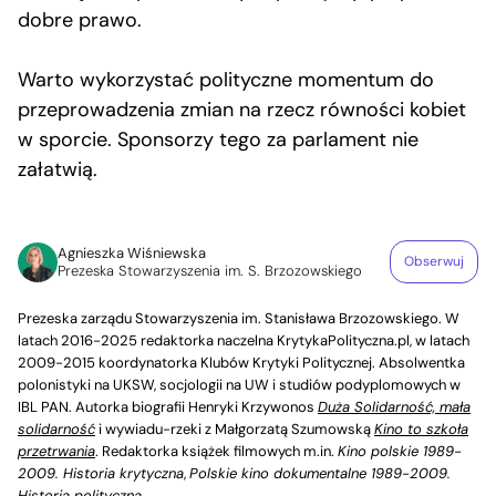
dobre prawo.
Warto wykorzystać polityczne momentum do
przeprowadzenia zmian na rzecz równości kobiet
w sporcie. Sponsorzy tego za parlament nie
załatwią.
Agnieszka Wiśniewska
Obserwuj
Prezeska Stowarzyszenia im. S. Brzozowskiego
Prezeska zarządu Stowarzyszenia im. Stanisława Brzozowskiego. W
latach 2016-2025 redaktorka naczelna KrytykaPolityczna.pl, w latach
2009-2015 koordynatorka Klubów Krytyki Politycznej. Absolwentka
polonistyki na UKSW, socjologii na UW i studiów podyplomowych w
IBL PAN. Autorka biografii Henryki Krzywonos
Duża Solidarność, mała
solidarność
i wywiadu-rzeki z Małgorzatą Szumowską
Kino to szkoła
przetrwania
. Redaktorka książek filmowych m.in.
Kino polskie 1989-
2009. Historia krytyczna
,
Polskie kino dokumentalne 1989-2009.
Historia polityczna
.