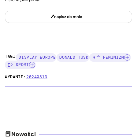
napisz do mnie
TAGI:
DISPLAY EUROPE
DONALD TUSK
👩‍🦰 FEMINIZM
🤸‍♀️ SPORT
WYDANIE:
20240813
Nowości