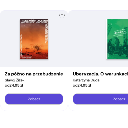
Za późno na przebudzenie
Uberyzacja. O warunkac
Slavoj Žižek
Katarzyna Duda
od
24,95
zł
od
24,95
zł
Zobacz
Zobacz