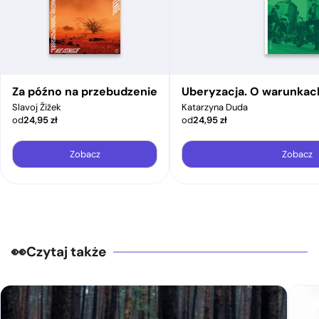
Za późno na przebudzenie
Uberyzacja. O warunkac
Slavoj Žižek
Katarzyna Duda
od
24,95
zł
od
24,95
zł
Zobacz
Zobacz
Czytaj także