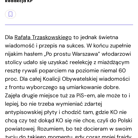
Redakcja KP
Dla
Rafała Trzaskowskiego
to jednak świetna
wiadomość i przepis na sukces. W końcu zupełnie
nijakim hasłem „Po prostu Warszawa” włodarzowi
stolicy udało się uzyskać reelekcję z miażdżącym
resztę rywali poparciem na poziomie niemal 60
proc. Dla całej Koalicji Obywatelskiej wiadomości
z frontu wyborczego są umiarkowanie dobre.
Zajęła drugie miejsce tuż za PiS-em, ale może to i
lepiej, bo nie trzeba wymieniać zdartej
antypisowskiej płyty i chodzić tam, gdzie KO nie
chcą czy też dokąd KO się nie chce, czyli do Polski
powiatowej. Rozumiem, bo też docieram w swoim
życiu do takiego momentu, gdy coraz mniej frajdy