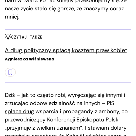
nam w twarz. Po raz kolejny przekonujemy się, że
nasze życie stało się gorsze, że znaczymy coraz
mniej.
CZYTAJ TAKŻE
A dług polityczny spłacą kosztem praw kobiet
Agnieszka Wiśniewska
Dziś – jak to często robi, wyręczając się innymi i
zrzucając odpowiedzialność na innych – PiS
spłaca dług
wsparcia i propagandy z ambony, co
przewodniczący Konferencji Episkopatu Polski
„przyjmuje z wielkim uznaniem”. I stawiam dolary
przeciwko orzechom, że Kościół wkrótce zagra o