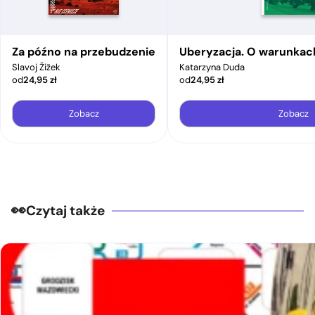
Za późno na przebudzenie
Uberyzacja. O warunkac
Slavoj Žižek
Katarzyna Duda
od
24,95
zł
od
24,95
zł
Zobacz
Zobacz
Czytaj także