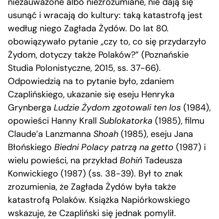
niezauważone albo niezrozumiane, nie dają się
usunąć i wracają do kultury: taką katastrofą jest
według niego Zagłada Żydów. Do lat 80.
obowiązywało pytanie „czy to, co się przydarzyło
Żydom, dotyczy także Polaków?” (Poznańskie
Studia Polonistyczne, 2015, ss. 37-66).
Odpowiedzią na to pytanie było, zdaniem
Czaplińskiego, ukazanie się eseju Henryka
Grynberga
Ludzie Żydom zgotowali ten los
(1984),
opowieści Hanny Krall
Sublokatorka
(1985), filmu
Claude’a Lanzmanna
Shoah
(1985), eseju Jana
Błońskiego
Biedni Polacy patrzą na getto
(1987) i
wielu powieści, na przykład
Bohiń
Tadeusza
Konwickiego (1987) (ss. 38-39). Był to znak
zrozumienia, że Zagłada Żydów była także
katastrofą Polaków. Książka Napiórkowskiego
wskazuje, że Czapliński się jednak pomylił.