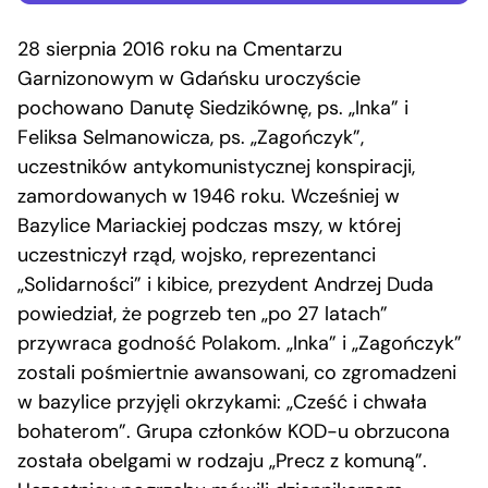
28 sierpnia 2016 roku na Cmentarzu
Garnizonowym w Gdańsku uroczyście
pochowano Danutę Siedzikównę, ps. „Inka” i
Feliksa Selmanowicza, ps. „Zagończyk”,
uczestników antykomunistycznej konspiracji,
zamordowanych w 1946 roku. Wcześniej w
Bazylice Mariackiej podczas mszy, w której
uczestniczył rząd, wojsko, reprezentanci
„Solidarności” i kibice, prezydent Andrzej Duda
powiedział, że pogrzeb ten „po 27 latach”
przywraca godność Polakom. „Inka” i „Zagończyk”
zostali pośmiertnie awansowani, co zgromadzeni
w bazylice przyjęli okrzykami: „Cześć i chwała
bohaterom”. Grupa członków KOD-u obrzucona
została obelgami w rodzaju „Precz z komuną”.