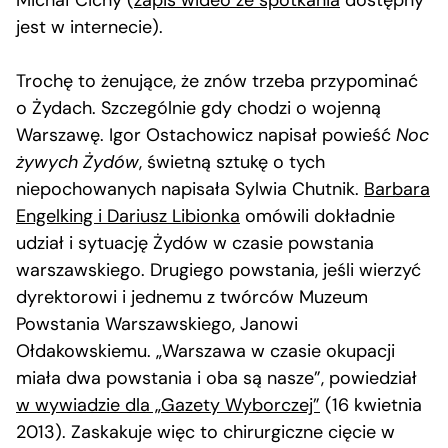
jest w internecie).
Trochę to żenujące, że znów trzeba przypominać
o Żydach. Szczególnie gdy chodzi o wojenną
Warszawę. Igor Ostachowicz napisał powieść
Noc
żywych Żydów
, świetną sztukę o tych
niepochowanych napisała Sylwia Chutnik.
Barbara
Engelking i Dariusz Libionka
omówili dokładnie
udział i sytuację Żydów w czasie powstania
warszawskiego. Drugiego powstania, jeśli wierzyć
dyrektorowi i jednemu z twórców Muzeum
Powstania Warszawskiego, Janowi
Ołdakowskiemu. „Warszawa w czasie okupacji
miała dwa powstania i oba są nasze”, powiedział
w wywiadzie dla „Gazety Wyborczej”
(16 kwietnia
2013). Zaskakuje więc to chirurgiczne cięcie w