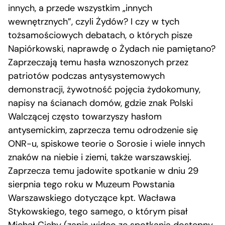
innych, a przede wszystkim „innych
wewnętrznych”, czyli Żydów? I czy w tych
tożsamościowych debatach, o których pisze
Napiórkowski, naprawdę o Żydach nie pamiętano?
Zaprzeczają temu hasła wznoszonych przez
patriotów podczas antysystemowych
demonstracji, żywotność pojęcia żydokomuny,
napisy na ścianach domów, gdzie znak Polski
Walczącej często towarzyszy hasłom
antysemickim, zaprzecza temu odrodzenie się
ONR-u, spiskowe teorie o Sorosie i wiele innych
znaków na niebie i ziemi, także warszawskiej.
Zaprzecza temu jadowite spotkanie w dniu 29
sierpnia tego roku w Muzeum Powstania
Warszawskiego dotyczące kpt. Wacława
Stykowskiego, tego samego, o którym pisał
Michał Cichy (
zapis wideo ze spotkania
dostępny