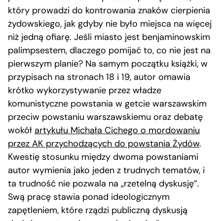
który prowadzi do kontrowania znaków cierpienia
żydowskiego, jak gdyby nie było miejsca na więcej
niż jedną ofiarę. Jeśli miasto jest benjaminowskim
palimpsestem, dlaczego pomijać to, co nie jest na
pierwszym planie? Na samym początku książki, w
przypisach na stronach 18 i 19, autor omawia
krótko wykorzystywanie przez władze
komunistyczne powstania w getcie warszawskim
przeciw powstaniu warszawskiemu oraz debatę
wokół
artykułu Michała Cichego o mordowaniu
przez AK przychodzących do powstania Żydów
.
Kwestię stosunku między dwoma powstaniami
autor wymienia jako jeden z trudnych tematów, i
ta trudność nie pozwala na „rzetelną dyskusję”.
Swą pracę stawia ponad ideologicznym
zapętleniem, które rządzi publiczną dyskusją