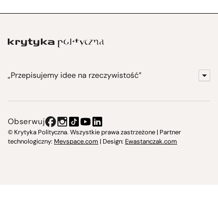
„Przepisujemy idee na rzeczywistość”
KrytykaPolityczna.pl
Wydawnictwo
Obserwuj
Instytut Krytyki Politycznej
© Krytyka Polityczna. Wszystkie prawa zastrzeżone | Partner
technologiczny:
Mevspace.com
| Design:
Ewastanczak.com
Jasna 10 Warszawa, Społeczna Instytucja Kultury
Świetlica w Cieszynie
Prześniona. Księgarnio-kawiarnia
O nas i kontakt