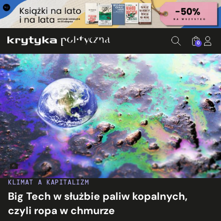
0
Fot. Lance Page/Truthout/flickr.com
KLIMAT A KAPITALIZM
Big Tech w służbie paliw kopalnych,
czyli ropa w chmurze