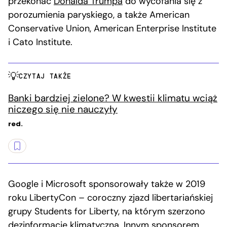
przekonać
Donalda Trumpa
do wycofania się z
porozumienia paryskiego, a także American
Conservative Union, American Enterprise Institute
i Cato Institute.
CZYTAJ TAKŻE
Banki bardziej zielone? W kwestii klimatu wciąż
niczego się nie nauczyły
red.
Google i Microsoft sponsorowały także w 2019
roku LibertyCon – coroczny zjazd libertariańskiej
grupy Students for Liberty, na którym szerzono
dezinformację klimatyczną. Innym sponsorem