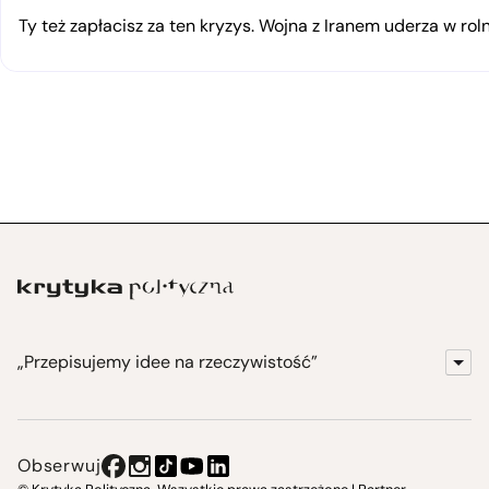
Ty też zapłacisz za ten kryzys. Wojna z Iranem uderza w rol
„Przepisujemy idee na rzeczywistość”
KrytykaPolityczna.pl
Wydawnictwo
Obserwuj
Instytut Krytyki Politycznej