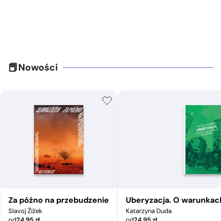
Nowości
Za późno na przebudzenie
Uberyzacja. O warunkac
Slavoj Žižek
Katarzyna Duda
od
24,95
zł
od
24,95
zł