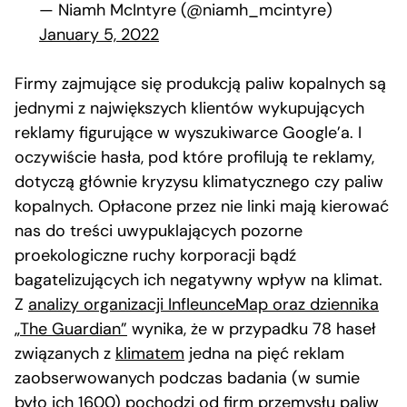
— Niamh McIntyre (@niamh_mcintyre)
January 5, 2022
Firmy zajmujące się produkcją paliw kopalnych są
jednymi z największych klientów wykupujących
reklamy figurujące w wyszukiwarce Google’a. I
oczywiście hasła, pod które profilują te reklamy,
dotyczą głównie kryzysu klimatycznego czy paliw
kopalnych. Opłacone przez nie linki mają kierować
nas do treści uwypuklających pozorne
proekologiczne ruchy korporacji bądź
bagatelizujących ich negatywny wpływ na klimat.
Z
analizy organizacji InfleunceMap oraz dziennika
„The Guardian”
wynika, że w przypadku 78 haseł
związanych z
klimatem
jedna na pięć reklam
zaobserwowanych podczas badania (w sumie
było ich 1600) pochodzi od firm przemysłu paliw