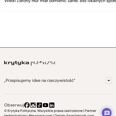
Wielki Zielony Mur miał odmienić Sahel. Bez lokalnych spo
„Przepisujemy idee na rzeczywistość”
KrytykaPolityczna.pl
Wydawnictwo
Obserwuj
Instytut Krytyki Politycznej
© Krytyka Polityczna. Wszystkie prawa zastrzeżone | Partner
technologiczny:
Mevspace.com
| Design:
Ewastanczak.com