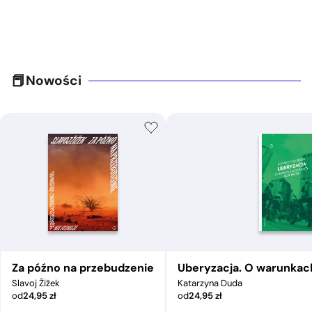
Nowości
Za późno na przebudzenie
Uberyzacja. O warunkac
Slavoj Žižek
Katarzyna Duda
od
24,95
zł
od
24,95
zł