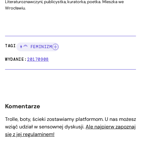
Literaturoznawczyni, publicystka, kuratorka, poetka. Mieszka we
Wrocławiu.
TAGI:
👩‍🦰 FEMINIZM
WYDANIE:
20170908
Komentarze
Trolle, boty, ścieki zostawiamy platformom. U nas możesz
wziąć udział w sensownej dyskusji.
Ale najpierw zapoznaj
się z jej regulaminem!