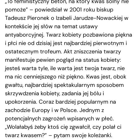
„To feministyczny beton, na który kwas solny nie
pomoże” – powiedział w 2001 roku biskup
Tadeusz Pieronek o Izabeli Jarudze-Nowackiej w
kontekście jej słów na temat ustawy
antyaborcyjnej. Twarz kobiety pozbawiona piękna
i płci nie od dzisiaj jest najbardziej pierwotnym i
ostatecznym trofeum. Akt zniszczenia twarzy
manifestuje pewien pogląd na status kobiety:
jesteś warta tyle, ile warta jest twoja twarz, nie
ma nic cenniejszego niż piękno. Kwas jest, obok
gwałtu, najbardziej spektakularnym sposobem
skrzywdzenia kobiety, zadania jej bólu i
upokorzenia. Coraz bardziej popularnym na
zachodzie Europy i w Polsce. Jednym z
potencjalnych zagrożeń wpisanych w płeć.
„Wolałabyś żeby ktoś cię zgwałcił, czy polał ci
twarz kwasem?” – pytam swoje koleżanki.