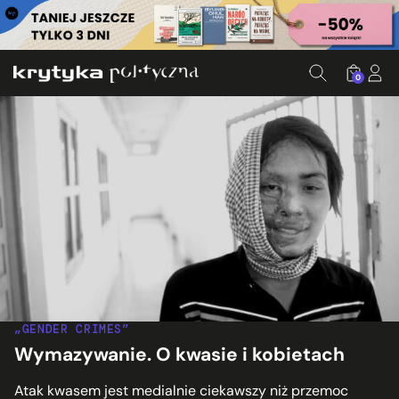
0
„GENDER CRIMES”
Wymazywanie. O kwasie i kobietach
Atak kwasem jest medialnie ciekawszy niż przemoc