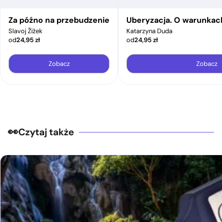
Za późno na przebudzenie
Uberyzacja. O warunkac
Slavoj Žižek
Katarzyna Duda
od
24,95
zł
od
24,95
zł
Zobacz
Zobacz
Czytaj także