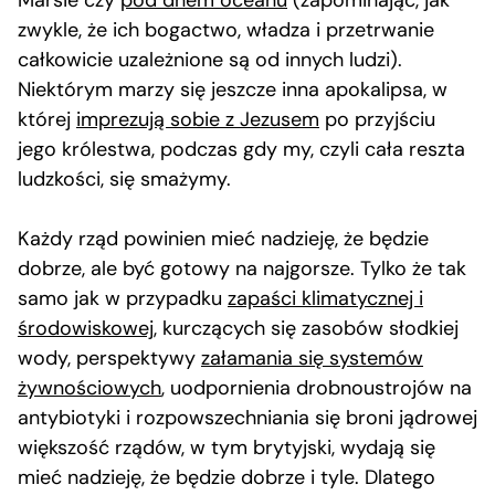
Marsie czy
pod dnem oceanu
(zapominając, jak
zwykle, że ich bogactwo, władza i przetrwanie
całkowicie uzależnione są od innych ludzi).
Niektórym marzy się jeszcze inna apokalipsa, w
której
imprezują sobie z Jezusem
po przyjściu
jego królestwa, podczas gdy my, czyli cała reszta
ludzkości, się smażymy.
Każdy rząd powinien mieć nadzieję, że będzie
dobrze, ale być gotowy na najgorsze. Tylko że tak
samo jak w przypadku
zapaści klimatycznej i
środowiskowej
, kurczących się zasobów słodkiej
wody, perspektywy
załamania się systemów
żywnościowych
, uodpornienia drobnoustrojów na
antybiotyki i rozpowszechniania się broni jądrowej
większość rządów, w tym brytyjski, wydają się
mieć nadzieję, że będzie dobrze i tyle. Dlatego