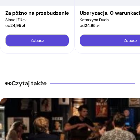
Za późno na przebudzenie
Uberyzacja. O warunkac
Slavoj Žižek
Katarzyna Duda
od
24,95
zł
od
24,95
zł
Zobacz
Zobacz
Czytaj także