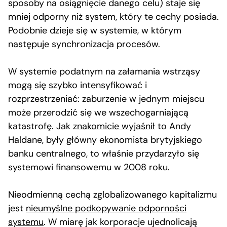
sposoby na osiągnięcie danego celu) staje się
mniej odporny niż system, który te cechy posiada.
Podobnie dzieje się w systemie, w którym
następuje synchronizacja procesów.
W systemie podatnym na załamania wstrząsy
mogą się szybko intensyfikować i
rozprzestrzeniać: zaburzenie w jednym miejscu
może przerodzić się we wszechogarniającą
katastrofę. Jak
znakomicie wyjaśnił
to Andy
Haldane, były główny ekonomista brytyjskiego
banku centralnego, to właśnie przydarzyło się
systemowi finansowemu w 2008 roku.
Nieodmienną cechą zglobalizowanego kapitalizmu
jest
nieumyślne podkopywanie odporności
systemu
. W miarę jak korporacje ujednolicają