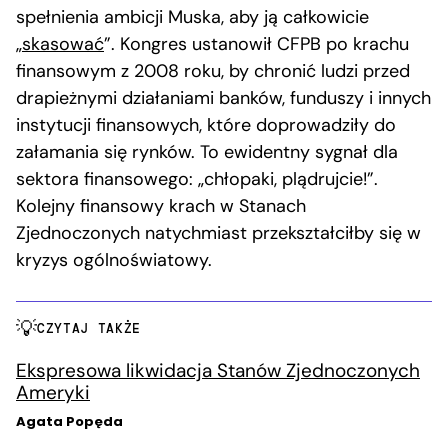
spełnienia ambicji Muska, aby ją całkowicie
„
skasować
”. Kongres ustanowił CFPB po krachu
finansowym z 2008 roku, by chronić ludzi przed
drapieżnymi działaniami banków, funduszy i innych
instytucji finansowych, które doprowadziły do
załamania się rynków. To ewidentny sygnał dla
sektora finansowego: „chłopaki, plądrujcie!”.
Kolejny finansowy krach w Stanach
Zjednoczonych natychmiast przekształciłby się w
kryzys ogólnoświatowy.
CZYTAJ TAKŻE
Ekspresowa likwidacja Stanów Zjednoczonych
Ameryki
Agata Popęda