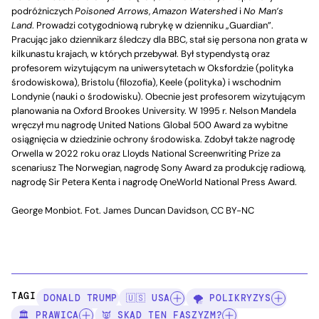
podróżniczych
Poisoned Arrows
,
Amazon Watershed
i
No Man’s
Land
. Prowadzi cotygodniową rubrykę w dzienniku „Guardian”.
Pracując jako dziennikarz śledczy dla BBC, stał się persona non grata w
kilkunastu krajach, w których przebywał. Był stypendystą oraz
profesorem wizytującym na uniwersytetach w Oksfordzie (polityka
środowiskowa), Bristolu (filozofia), Keele (polityka) i wschodnim
Londynie (nauki o środowisku). Obecnie jest profesorem wizytującym
planowania na Oxford Brookes University. W 1995 r. Nelson Mandela
wręczył mu nagrodę United Nations Global 500 Award za wybitne
osiągnięcia w dziedzinie ochrony środowiska. Zdobył także nagrodę
Orwella w 2022 roku oraz Lloyds National Screenwriting Prize za
scenariusz The Norwegian, nagrodę Sony Award za produkcję radiową,
nagrodę Sir Petera Kenta i nagrodę OneWorld National Press Award.
George Monbiot. Fot. James Duncan Davidson, CC BY-NC
TAGI:
DONALD TRUMP
🇺🇸 USA
🌪️ POLIKRYZYS
🏛️ PRAWICA
👿 SKĄD TEN FASZYZM?