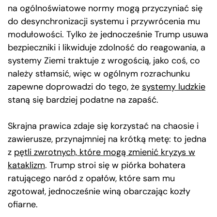
na ogólnoświatowe normy mogą przyczyniać się
do desynchronizacji systemu i przywrócenia mu
modułowości. Tylko że jednocześnie Trump usuwa
bezpieczniki i likwiduje zdolność do reagowania, a
systemy Ziemi traktuje z wrogością, jako coś, co
należy stłamsić, więc w ogólnym rozrachunku
zapewne doprowadzi do tego, że
systemy ludzkie
staną się bardziej podatne na zapaść.
Skrajna prawica zdaje się korzystać na chaosie i
zawierusze, przynajmniej na krótką metę: to jedna
z
pętli zwrotnych, które mogą zmienić kryzys w
kataklizm
. Trump stroi się w piórka bohatera
ratującego naród z opałów, które sam mu
zgotował, jednocześnie winą obarczając kozły
ofiarne.