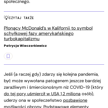
społecznego.
CZYTAJ TAKŻE
Płonący McDonald’s w Kalifornii to symbol
schyłkowej fazy amerykańskiego
turbokapitalizmu
Patrycja Wieczorkiewicz
Jeśli (a raczej gdy) zdarzy się kolejna pandemia,
być może wywołana patogenem jeszcze bardziej
zaraźliwym i śmiercionośnym niż COVID-19 (który
do tej pory uśmiercił w USA 1,2 miliona
osób),
uderzy ona w społeczeństwo
pozbawione
możliwości obrony
. Podstawowe elementy