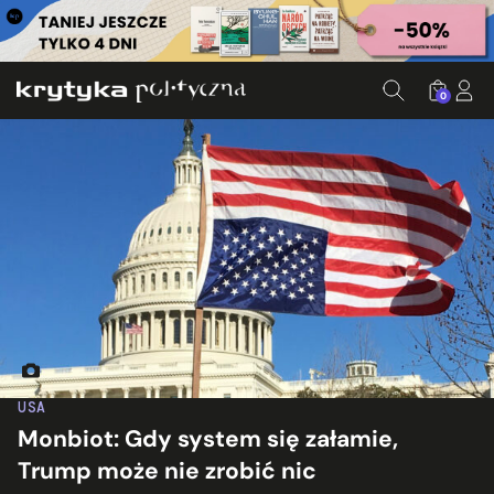
0
Fot. woodleywonder/Flickr.com
USA
Monbiot: Gdy system się załamie,
Trump może nie zrobić nic