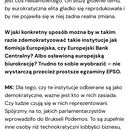
jest coś niesamowitego. On służy głównie temu,
by eurokratyczna elita gładko się reprodukowała i
by nie pojawiła się w niej żadna realna zmiana.
W jaki konkretny sposób można by w takim
razie zdemokratyzować takie instytucje jak
Komisja Europejska, czy Europejski Bank
Centralny? Albo osławioną europejską
biurokrację? Trudno to sobie wyobrazić – nie
wystarczą przecież prostsze egzaminy EPSO.
MK:
Dla tego, czy te instytucje odbierane są jako
demokratyczne, ważne jest kto w nich zasiada.
Czy ludzie czują się w nich reprezentowani.
Spójrzmy na to, jakich parlamentarzystów
wprowadziło do Brukseli Podemos. To są zupełnie
inne osoby niż technokratyczni lobbyści biznesu,