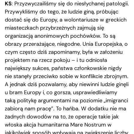
KS
: Przyzwyczailiśmy się do niesłychanej patologii.
Przywykliśmy do tego, że ludzie giną, próbując
dostać się do Europy, a wolontariusze w greckich
miasteczkach przybrzeżnych zajmują się
organizacją anonimowych pochówków. To są
obrazy przerażające, niegodne. Unia Europejska, o
czym często dziś zapominamy, była w założeniu
projektem na rzecz pokoju – i tu odniosła
największy sukces, państwa członkowskie nigdy
nie stanęły przeciwko sobie w konflikcie zbrojnym.
A jednak dziś pozwalamy, aby niewinni ludzie ginęli
u bram Europy i, co gorsza, usprawiedliwiamy
taką politykę argumentami na poziomie „imigranci
zabiorą nam pracę”. To hańba. W dodatku nie ma
żadnych dowodów na to, że operacje takie jak
włoska akcja humanitarna Mare Nostrum w
jakikolwiek sposób wpływają na zwiększenie liczby