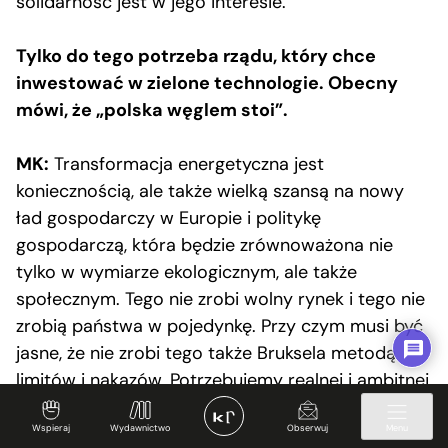
solidarność jest w jego interesie.
Tylko do tego potrzeba rządu, który chce
inwestować w zielone technologie. Obecny
mówi, że „polska węglem stoi”.
MK:
Transformacja energetyczna jest
koniecznością, ale także wielką szansą na nowy
ład gospodarczy w Europie i politykę
gospodarczą, która będzie zrównoważona nie
tylko w wymiarze ekologicznym, ale także
społecznym. Tego nie zrobi wolny rynek i tego nie
zrobią państwa w pojedynkę. Przy czym musi być
jasne, że nie zrobi tego także Bruksela metodą
limitów i nakazów. Potrzebujemy realnej i ambitnej
polityki przemysłowej na poziomie europejskim.
Wspieraj
Wydawnictwo
Obserwuj
Menu
Europejskiego zielonego New Dealu.