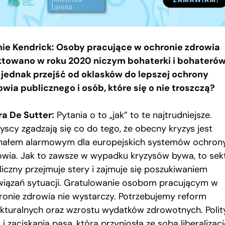
ie Kendrick: Osoby pracujące w ochronie zdrowia
ktowano w roku 2020 niczym bohaterki i bohaterów
 jednak przejść od oklasków do lepszej ochrony
owia publicznego i osób, które się o nie troszczą?
ra De Sutter:
Pytania o to „jak” to te najtrudniejsze.
yscy zgadzają się co do tego, że obecny kryzys jest
nałem alarmowym dla europejskich systemów ochron
owia. Jak to zawsze w wypadku kryzysów bywa, to sek
liczny przejmuje stery i zajmuje się poszukiwaniem
wiązań sytuacji. Gratulowanie osobom pracującym w
ronie zdrowia nie wystarczy. Potrzebujemy reform
ukturalnych oraz wzrostu wydatków zdrowotnych. Polit
 i zaciskania pasa, która przyniosła ze sobą liberalizacj