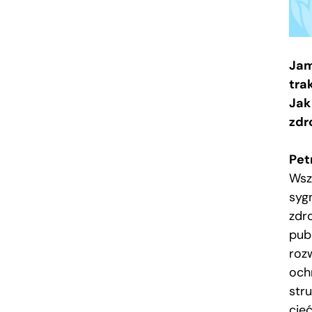
Jam
tra
Jak
zdr
Pet
Wsz
syg
zdr
pub
roz
och
str
cięć