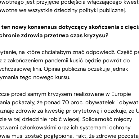
owotnego jest przyjęcie podejścia włączającego kwest
owotne we wszystkie dziedziny polityki publicznej.
 ten nowy konsensus dotyczący skończenia z cięc
chronie zdrowia przetrwa czas kryzysu?
pytanie, na które chciałabym znać odpowiedź. Część pa
z z zakończeniem pandemii kusić będzie powrót do
ychczasowej linii. Opinia publiczna oczekuje jednak
zymania tego nowego kursu.
zcze przed samym kryzysem realizowane w Europie
ania pokazały, że ponad 70 proc. obywatelek i obywate
uznaje zdrowie za kwestię priorytetową i oczekuje, że 
ie w tej dziedzinie robić więcej. Solidarność między
stwami członkowskimi oraz ich systemami ochrony
owia musi zostać pogłębiona. Fakt, że zdrowie pozosta