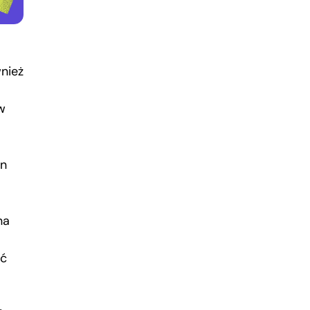
nież
w
en
na
ść