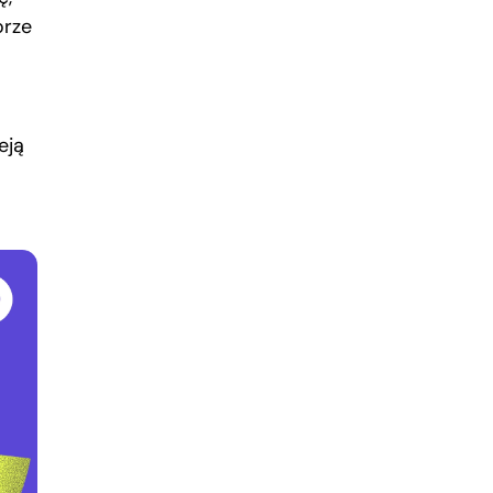
orze
eją