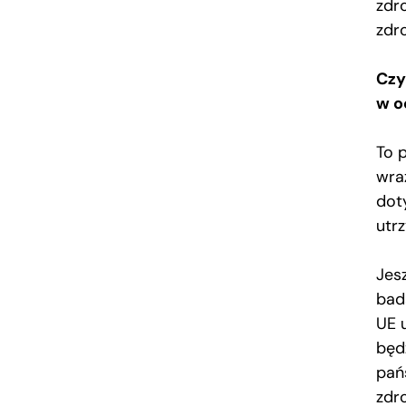
zdr
zdr
Czy
w o
To 
wra
dot
utr
Jes
bad
UE 
będz
pań
zdr