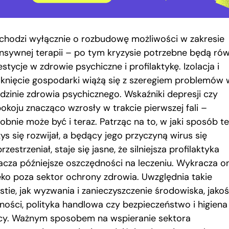
 chodzi wyłącznie o rozbudowę możliwości w zakresie
ensywnej terapii – po tym kryzysie potrzebne będą rów
stycje w zdrowie psychiczne i profilaktykę. Izolacja i
knięcie gospodarki wiążą się z szeregiem problemów 
edzinie zdrowia psychicznego. Wskaźniki depresji czy
pokoju znacząco wzrosły w trakcie pierwszej fali –
obnie może być i teraz. Patrząc na to, w jaki sposób t
ys się rozwijał, a będący jego przyczyną wirus się
rzestrzeniał, staje się jasne, że silniejsza profilaktyka
acza późniejsze oszczędności na leczeniu. Wykracza o
eko poza sektor ochrony zdrowia. Uwzględnia takie
stie, jak wyzwania i zanieczyszczenie środowiska, jako
ności, polityka handlowa czy bezpieczeństwo i higiena
cy. Ważnym sposobem na wspieranie sektora