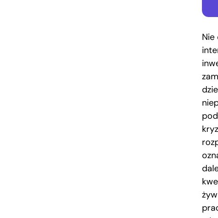
Nie
int
inwe
zam
dzi
nie
pod
kryz
rozp
ozn
dal
kwe
żyw
pra