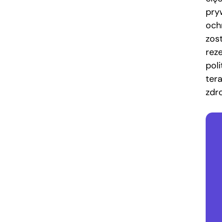
pry
och
zos
rez
pol
ter
zdr