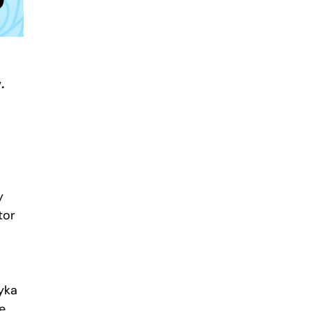
.
y
tor
yka
ę,