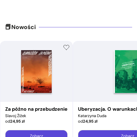
Nowości
Za późno na przebudzenie
Uberyzacja. O warunkac
Slavoj Žižek
Katarzyna Duda
od
24,95
zł
od
24,95
zł
Zobacz
Zobacz