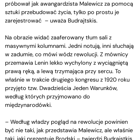
próbował jak awangardzista Malewicz za pomocą
sztuki przebudować życia, tylko po prostu je
zarejestrować – uważa Budrajtskis.
Na obrazie widać zaaferowany tłum sali z
masywnymi kolumnami. Jedni notują, inni słuchają
w zadumie, co mówi wódz rewolucji. Z mównicy
przemawia Lenin lekko wychylony z wyciągniętą
prawą ręką, a lewą trzymająca przy sercu. To
właśnie w trakcie drugiego kongresu z 1920 roku
przyjęto tzw. Dwadzieścia Jeden Warunków,
według których przyjmowano do
międzynarodówki.
– Według władzy pogląd na rewolucje powinien
być nie taki, jak przedstawia Malewicz, ale właśnie
taki, jaki prezentuje Brodski – twierdzi Budrajstkis.