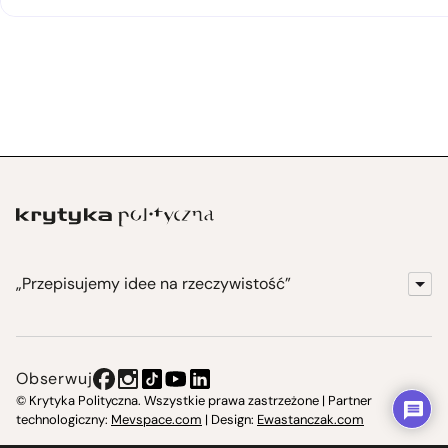
„Przepisujemy idee na rzeczywistość”
KrytykaPolityczna.pl
Wydawnictwo
Obserwuj
Instytut Krytyki Politycznej
© Krytyka Polityczna. Wszystkie prawa zastrzeżone | Partner
technologiczny:
Mevspace.com
| Design:
Ewastanczak.com
Jasna 10 Warszawa, Społeczna Instytucja Kultury