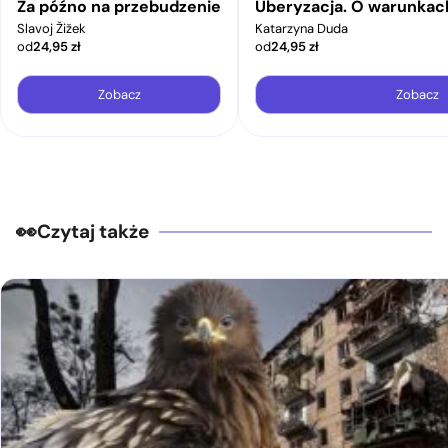
Za późno na przebudzenie
Uberyzacja. O warunkac
Slavoj Žižek
Katarzyna Duda
od
24,95
zł
od
24,95
zł
Zobacz
Zobacz
Czytaj także