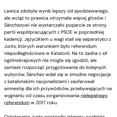
Lewica zdobyła wynik lepszy od spodziewanego,
ale wciąż to prawica otrzymała więcej głosów i
Sànchezowi nie wystarczało poparcie ze strony
partii współpracujących z PSOE w poprzedniej
kadencji. Języczkiem u wagi stali się separatyści z
Junts, których warunkiem było referendum
niepodległościowe w Katalonii. Na to żadna z sił
ogólnokrajowych nie mogła się zgodzić, ale
zamiast rozpocząć przygotowania do kolejnych
wyborów, Sànchez wdał się w żmudne negocjacje
z katalońskimi nacjonalistami i zaoferował
amnestię dla ich przywódców, przebywających na
wygnaniu od czasu zorganizowania
nielegalnego
referendum
w 2017 roku.
Ostatecznie Junts postawiło interesy osobiste