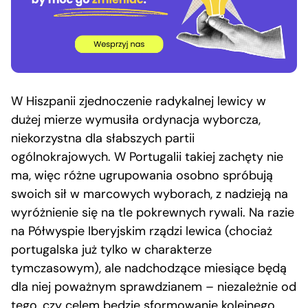
W Hiszpanii zjednoczenie radykalnej lewicy w
dużej mierze wymusiła ordynacja wyborcza,
niekorzystna dla słabszych partii
ogólnokrajowych. W Portugalii takiej zachęty nie
ma, więc różne ugrupowania osobno spróbują
swoich sił w marcowych wyborach, z nadzieją na
wyróżnienie się na tle pokrewnych rywali. Na razie
na Półwyspie Iberyjskim rządzi lewica (chociaż
portugalska już tylko w charakterze
tymczasowym), ale nadchodzące miesiące będą
dla niej poważnym sprawdzianem – niezależnie od
tego, czy celem będzie sformowanie kolejnego