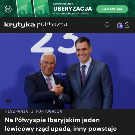
0
António Costa i Pedro Sánchez. Fot. PEUE/Juanjo Martín
HISZPANIA I PORTUGALIA
Na Półwyspie Iberyjskim jeden
lewicowy rząd upada, inny powstaje