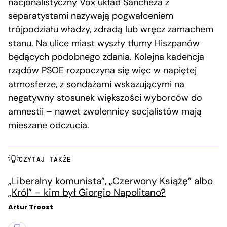
nacjonalistyczny Vox układ Sàncheza z
separatystami nazywają pogwałceniem
trójpodziału władzy, zdradą lub wręcz zamachem
stanu. Na ulice miast wyszły tłumy Hiszpanów
będących podobnego zdania. Kolejna kadencja
rządów PSOE rozpoczyna się więc w napiętej
atmosferze, z sondażami wskazującymi na
negatywny stosunek większości wyborców do
amnestii – nawet zwolennicy socjalistów mają
mieszane odczucia.
CZYTAJ TAKŻE
„Liberalny komunista”, „Czerwony Książę” albo
„Król” – kim był Giorgio Napolitano?
Artur Troost