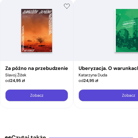
Za późno na przebudzenie
Uberyzacja. O warunkac
Slavoj Žižek
Katarzyna Duda
od
24,95
zł
od
24,95
zł
Zobacz
Zobacz
Czytaj także