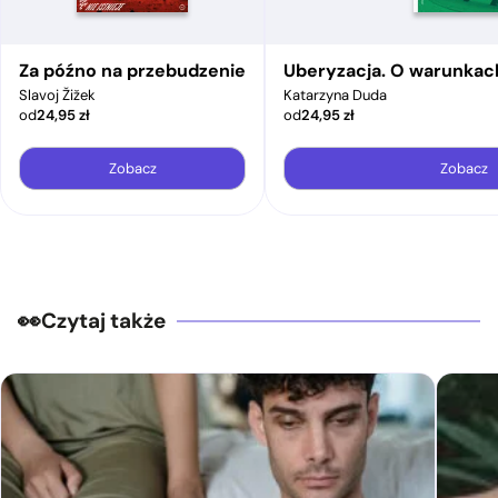
Za późno na przebudzenie
Uberyzacja. O warunkac
Slavoj Žižek
Katarzyna Duda
od
24,95
zł
od
24,95
zł
Zobacz
Zobacz
Czytaj także