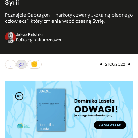
Syrii
Poznajcie Captagon – narkotyk zwany „kokainą biednego
człowieka”, który zmienia współczesną Syrię.
Jakub Katulski
Politolog, kulturoznawca
21.06.2022