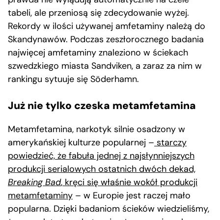
tabeli, ale przeniosą się zdecydowanie wyżej.
Rekordy w ilości używanej amfetaminy należą do
Skandynawów. Podczas zeszłorocznego badania
najwięcej amfetaminy znaleziono w ściekach
szwedzkiego miasta Sandviken, a zaraz za nim w
rankingu sytuuje się Söderhamn.
Już nie tylko czeska metamfetamina
Metamfetamina, narkotyk silnie osadzony w
amerykańskiej kulturze popularnej –
starczy
powiedzieć, że fabuła jednej z najsłynniejszych
produkcji serialowych ostatnich dwóch dekad,
Breaking Bad
, kręci się właśnie wokół produkcji
metamfetaminy
– w Europie jest raczej mało
popularna. Dzięki badaniom ścieków wiedzieliśmy,