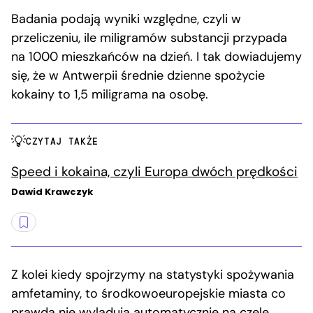
Badania podają wyniki względne, czyli w
przeliczeniu, ile miligramów substancji przypada
na 1000 mieszkańców na dzień. I tak dowiadujemy
się, że w Antwerpii średnie dzienne spożycie
kokainy to 1,5 miligrama na osobę.
CZYTAJ TAKŻE
Speed i kokaina, czyli Europa dwóch prędkości
Dawid Krawczyk
Z kolei kiedy spojrzymy na statystyki spożywania
amfetaminy, to środkowoeuropejskie miasta co
prawda nie wylądują automatycznie na czele