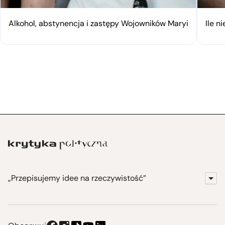
Alkohol, abstynencja i zastępy Wojowników Maryi
Ile n
„Przepisujemy idee na rzeczywistość”
KrytykaPolityczna.pl
Wydawnictwo