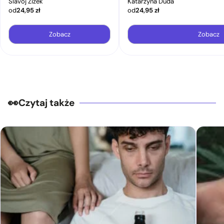
Slavoj Žižek
Katarzyna Duda
od
24,95
zł
od
24,95
zł
Zobacz
Zobacz
Czytaj także