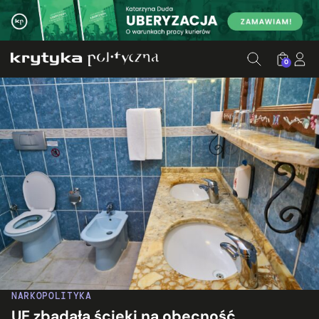
0
NARKOPOLITYKA
UE zbadała ścieki na obecność