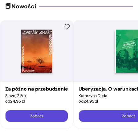
Nowości
Za późno na przebudzenie
Uberyzacja. O warunkac
Slavoj Žižek
Katarzyna Duda
od
24,95
zł
od
24,95
zł
Zobacz
Zobacz