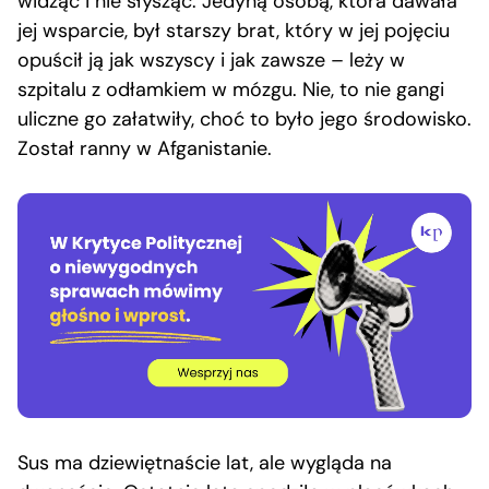
widząc i nie słysząc. Jedyną osobą, która dawała
jej wsparcie, był starszy brat, który w jej pojęciu
opuścił ją jak wszyscy i jak zawsze – leży w
szpitalu z odłamkiem w mózgu. Nie, to nie gangi
uliczne go załatwiły, choć to było jego środowisko.
Został ranny w Afganistanie.
Sus ma dziewiętnaście lat, ale wygląda na