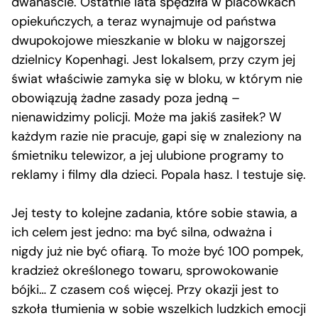
dwanaście. Ostatnie lata spędziła w placówkach
opiekuńczych, a teraz wynajmuje od państwa
dwupokojowe mieszkanie w bloku w najgorszej
dzielnicy Kopenhagi. Jest lokalsem, przy czym jej
świat właściwie zamyka się w bloku, w którym nie
obowiązują żadne zasady poza jedną –
nienawidzimy policji. Może ma jakiś zasiłek? W
każdym razie nie pracuje, gapi się w znaleziony na
śmietniku telewizor, a jej ulubione programy to
reklamy i filmy dla dzieci. Popala hasz. I testuje się.
Jej testy to kolejne zadania, które sobie stawia, a
ich celem jest jedno: ma być silna, odważna i
nigdy już nie być ofiarą. To może być 100 pompek,
kradzież określonego towaru, sprowokowanie
bójki… Z czasem coś więcej. Przy okazji jest to
szkoła tłumienia w sobie wszelkich ludzkich emocji