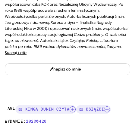
współpracowniczka KOR oraz Niezależnej Oficyny Wydawniczej. Po
roku 1989 współpracowała z ruchem feministycznym.
Współzałożycielka partii Zielonych. Autorka licznych publikacji (m.in.
Tao gospodyni domowej
,
Karoca z dyni
– finalistka Nagrody
Literackiej Nike w 2001) i opracowań naukowych (m.in. współautorka i
współredaktorka pracy socjologicznej
Cudze problemy. O ważności
tego, co nieważne
). Autorka książek
Czytając Polskę. Literatura
polska po roku 1989 wobec dylematów nowoczesności
,
Zadyma
,
Kochaj i rób
.
napisz do mnie
TAGI:
📖 KINGA DUNIN CZYTA
📖 KSIĄŻKI
WYDANIE:
20200428