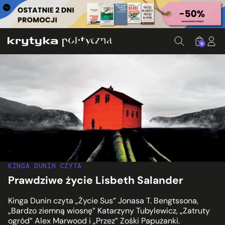
0
KINGA DUNIN CZYTA
Prawdziwe życie Lisbeth Salander
Kinga Dunin czyta „Życie Sus” Jonasa T. Bengtssona,
„Bardzo ziemną wiosnę” Katarzyny Tubylewicz, „Zatruty
ogród” Alex Marwood i „Przez” Zośki Papużanki.