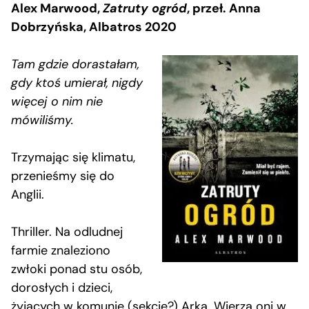
Alex Marwood,
Zatruty ogród
, przeł. Anna
Dobrzyńska, Albatros 2020
Tam gdzie dorastałam,
gdy ktoś umierał, nigdy
więcej o nim nie
mówiliśmy.
Trzymając się klimatu,
przenieśmy się do
Anglii.
Thriller. Na odludnej
farmie znaleziono
zwłoki ponad stu osób,
dorosłych i dzieci,
żyjących w komunie (sekcie?) Arka. Wierzą oni w