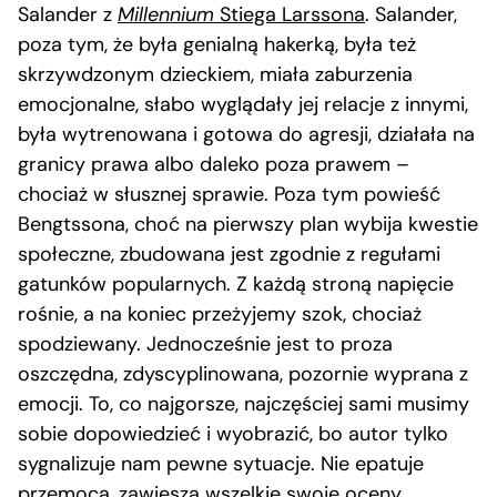
Salander z
Millennium
Stiega Larssona
. Salander,
poza tym, że była genialną hakerką, była też
skrzywdzonym dzieckiem, miała zaburzenia
emocjonalne, słabo wyglądały jej relacje z innymi,
była wytrenowana i gotowa do agresji, działała na
granicy prawa albo daleko poza prawem –
chociaż w słusznej sprawie. Poza tym powieść
Bengtssona, choć na pierwszy plan wybija kwestie
społeczne, zbudowana jest zgodnie z regułami
gatunków popularnych. Z każdą stroną napięcie
rośnie, a na koniec przeżyjemy szok, chociaż
spodziewany. Jednocześnie jest to proza
oszczędna, zdyscyplinowana, pozornie wyprana z
emocji. To, co najgorsze, najczęściej sami musimy
sobie dopowiedzieć i wyobrazić, bo autor tylko
sygnalizuje nam pewne sytuacje. Nie epatuje
przemocą, zawiesza wszelkie swoje oceny.