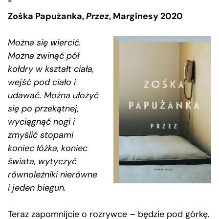
*
Zośka Papużanka,
Przez
, Marginesy 2020
Można się wiercić.
Można zwinąć pół
kołdry w kształt ciała,
wejść pod ciało i
udawać. Można ułożyć
się po przekątnej,
wyciągnąć nogi i
zmyślić stopami
koniec łóżka, koniec
świata, wytyczyć
równoleżniki nierówne
i jeden biegun.
Teraz zapomnijcie o rozrywce – będzie pod górkę.