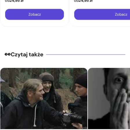
od
24,95
zł
od
24,95
zł
Zobacz
Zobacz
Czytaj także