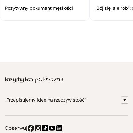
Pozytywny dokument męskości
„Bój się, ale rób
„Przepisujemy idee na rzeczywistość”
KrytykaPolityczna.pl
Wydawnictwo
Obserwuj