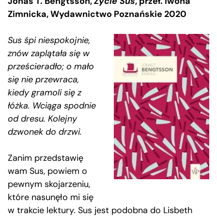
Jonas T. Bengtsson,
Życie Sus
, przeł. Iwona
Zimnicka, Wydawnictwo Poznańskie 2020
Sus śpi niespokojnie,
znów zaplątała się w
prześcieradło; o mało
się nie przewraca,
kiedy gramoli się z
łóżka. Wciąga spodnie
od dresu. Kolejny
dzwonek do drzwi.
Zanim przedstawię
wam Sus, powiem o
pewnym skojarzeniu,
które nasunęło mi się
w trakcie lektury. Sus jest podobna do Lisbeth