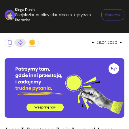
Kinga Dunin
Socjolożka, publicystka, pisarka, krytyczka
Obserwuj
literacka
28.04.2020